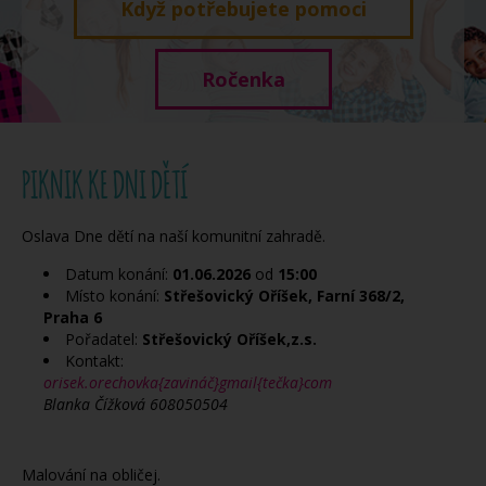
Když potřebujete pomoci
Ročenka
PIKNIK KE DNI DĚTÍ
Oslava Dne dětí na naší komunitní zahradě.
Datum konání:
01.06.2026
od
15:00
Místo konání:
Střešovický Oříšek, Farní 368/2,
Praha 6
Pořadatel:
Střešovický Oříšek,z.s.
Kontakt:
orisek.orechovka{zavináč}gmail{tečka}com
Blanka Čížková 608050504
Malování na obličej.