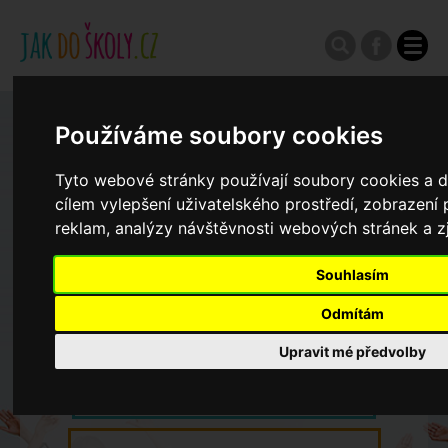
Zápisy do ZŠ 2026/27
Používáme soubory cookies
Tyto webové stránky používají soubory cookies a da
Výroční zprávy
cílem vylepšení uživatelského prostředí, zobrazen
reklam, analýzy návštěvnosti webových stránek a zj
Spádové oblasti ZŠ
Souhlasím
Odmítám
Koncepce školství
Upravit mé předvolby
Dny otevřených dveří ZŠ