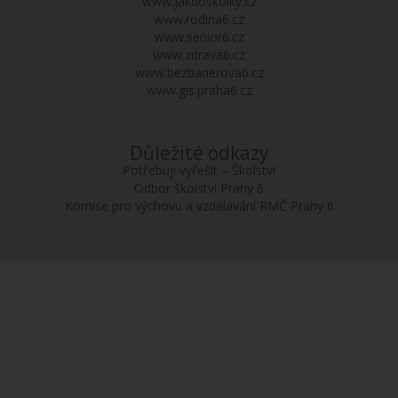
www.jakdoskolky.cz
www.rodina6.cz
www.senior6.cz
www.zdrava6.cz
www.bezbarierova6.cz
www.gis.praha6.cz
Důležité odkazy
Potřebuji vyřešit – Školství
Odbor školství Prahy 6
Komise pro výchovu a vzdělávání RMČ Prahy 6