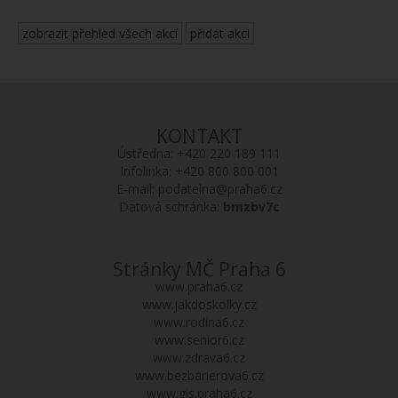
zobrazit přehled všech akcí
přidat akci
KONTAKT
Ústředna:
+420 220 189 111
Infolinka:
+420 800 800 001
E-mail:
podatelna@praha6.cz
Datová schránka:
bmzbv7c
Stránky MČ Praha 6
www.praha6.cz
www.jakdoskolky.cz
www.rodina6.cz
www.senior6.cz
www.zdrava6.cz
www.bezbarierova6.cz
www.gis.praha6.cz