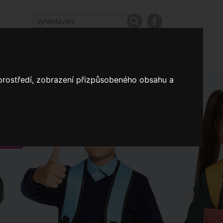
odpovědi
Výroční zprávy našich škol
Nastavení
 prostředí, zobrazení přizpůsobeného obsahu a
Koncepce školství
a