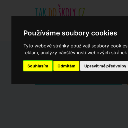
Základní školy
Aktuality
Akce
Soukromé zákl
Používáme soubory cookies
Když potřebujete pomoci
Ročenka
cookies
Tyto webové stránky používají soubory cookies 
reklam, analýzy návštěvnosti webových stránek a
Zápisy do ZŠ 2026/27
Souhlasím
Odmítám
Upravit mé předvolby
Dny otevřených dveří ZŠ