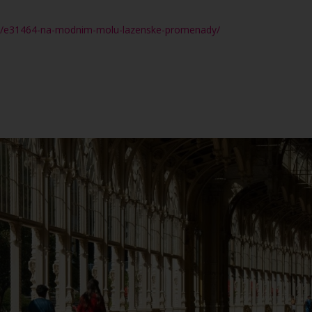
ce/e31464-na-modnim-molu-lazenske-promenady/