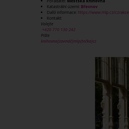
Pořadatel:
Městská knihovna
Katastrální území:
Břevnov
Další informace:
https://www.mlp.cz/cz/ak
Kontakt:
Volejte
+420 770 130 242
Pište
knihovna{zavináč}mlp{tečka}cz