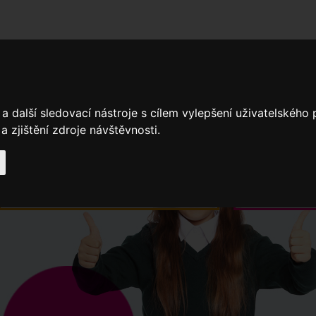
adní školy
Stavíme
Související legislativa
Nejčastější otázky + 
a další sledovací nástroje s cílem vylepšení uživatelského
 zjištění zdroje návštěvnosti.
Výroční zprávy
Spádové oblasti ZŠ
Když potřebujete pomoci
Ročenk