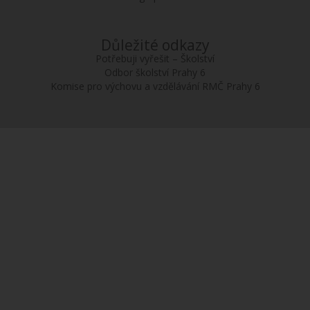
Důležité odkazy
Potřebuji vyřešit – Školství
Odbor školství Prahy 6
Komise pro výchovu a vzdělávání RMČ Prahy 6