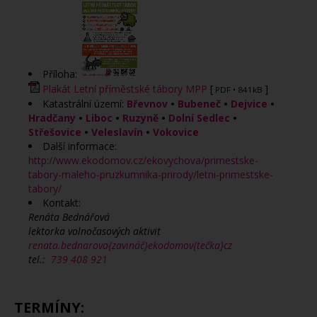
Příloha:
Plakát Letní příměstské tábory MPP
[
]
PDF
• 841kB
Katastrální území:
Břevnov
•
Bubeneč
•
Dejvice
•
Hradčany
•
Liboc
•
Ruzyně
•
Dolní Sedlec
•
Střešovice
•
Veleslavín
•
Vokovice
Další informace:
http://www.ekodomov.cz/ekovychova/primestske-
tabory-maleho-pruzkumnika-prirody/letni-primestske-
tabory/
Kontakt:
Renáta Bednářová
lektorka volnočasových aktivit
renata.bednarova{zavináč}ekodomov{tečka}cz
tel.:
739 408 921
TERMÍNY: