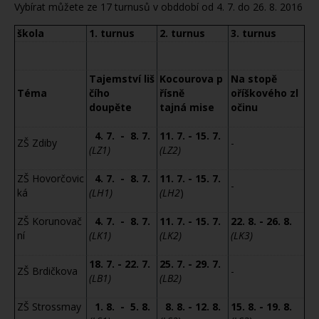
Vybírat můžete ze 17 turnusů v obddobí od 4. 7. do 26. 8. 2016
škola
1. turnus
2. turnus
3. turnus
Tajemství liš
Kocourova p
Na stopě
Téma
čího
řísně
oříškového zl
doupěte
tajná mise
očinu
4. 7. - 8. 7.
11. 7. - 15. 7.
ZŠ Zdiby
-
(LZ1)
(LZ2)
ZŠ Hovorčovic
4. 7. - 8. 7.
11. 7. - 15. 7.
-
ká
(LH1)
(LH2
)
ZŠ Korunovač
4. 7. - 8. 7.
11. 7. - 15. 7.
22. 8. - 26. 8.
ní
(LK1)
(LK2)
(LK3)
18. 7. - 22. 7.
25. 7. - 29. 7.
ZŠ Brdičkova
-
(LB1)
(LB2)
ZŠ Strossmay
1. 8. - 5. 8.
8. 8. - 12. 8.
15. 8. - 19. 8.