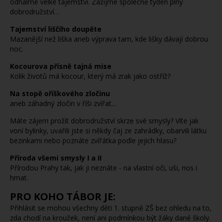
odhalme velké tajemství. Zažijme společně týden plný
dobrodružství…
Tajemství liščího doupěte
Mazanější než liška aneb výprava tam, kde lišky dávají dobrou
noc.
Kocourova přísně tajná mise
Kolik životů má kocour, který má zrak jako ostříž?
Na stopě oříškového zločinu
aneb záhadný zločin v říši zvířat...
Máte zájem prožít dobrodružství skrze své smysly? Víte jak
voní bylinky, uvařili jste si někdy čaj ze zahrádky, obarvili látku
bezinkami nebo poznáte zvířátka podle jejich hlasu?
Příroda všemi smysly I a II
Přírodou Prahy tak, jak ji neznáte - na vlastní oči, uši, nos i
hmat.
PRO KOHO TÁBOR JE:
Přihlásit se mohou všechny děti 1. stupně ZŠ bez ohledu na to,
zda chodí na kroužek, není ani podmínkou být žáky dané školy.