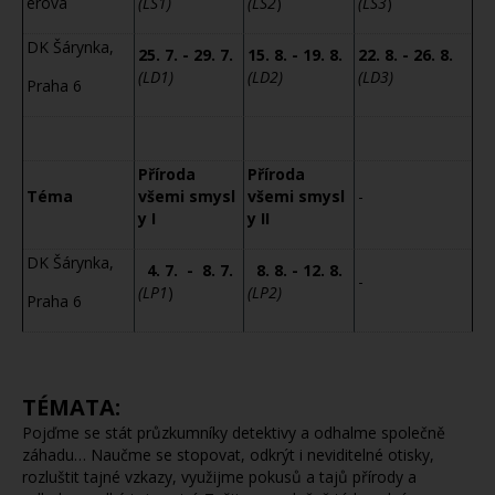
erova
(LS1)
(LS2
)
(LS3
)
DK Šárynka,
25. 7. - 29. 7.
15. 8. - 19. 8.
22. 8. - 26. 8.
(LD1)
(LD2)
(LD3)
Praha 6
Příroda
Příroda
Téma
všemi smysl
všemi smysl
-
y I
y II
DK Šárynka,
4. 7. - 8. 7.
8. 8. - 12. 8.
-
(LP1
)
(LP2)
Praha 6
TÉMATA:
Pojďme se stát průzkumníky detektivy a odhalme společně
záhadu… Naučme se stopovat, odkrýt i neviditelné otisky,
rozluštit tajné vzkazy, využijme pokusů a tajů přírody a