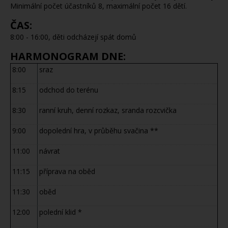
Minimální počet účastníků 8, maximální počet 16 dětí.
ČAS:
8:00 - 16:00, děti odcházejí spát domů
HARMONOGRAM DNE:
8:00
sraz
8:15
odchod do terénu
8:30
ranní kruh, denní rozkaz, sranda rozcvička
9:00
dopolední hra, v průběhu svačina **
11:00
návrat
11:15
příprava na oběd
11:30
oběd
12:00
polední klid *