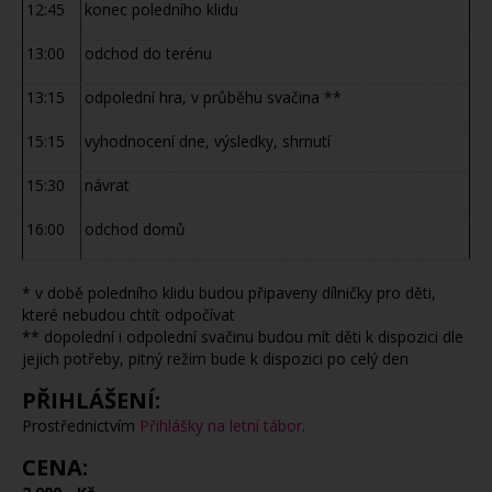
12:45
konec poledního klidu
13:00
odchod do terénu
13:15
odpolední hra, v průběhu svačina **
15:15
vyhodnocení dne, výsledky, shrnutí
15:30
návrat
16:00
odchod domů
* v době poledního klidu budou připaveny dílničky pro děti,
které nebudou chtít odpočívat
** dopolední i odpolední svačinu budou mít děti k dispozici dle
jejich potřeby, pitný režim bude k dispozici po celý den
PŘIHLÁŠENÍ:
Prostřednictvím
Přihlášky na letní tábor
.
CENA: