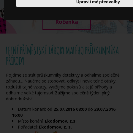
Když potřebujete pomoci
Upravit mé předvolby
Ročenka
LETNÍ PŘÍMĚSTSKÉ TÁBORY MALÉHO PRŮZKUMNÍKA
PŘÍRODY
Pojďme se stát průzkumníky detektivy a odhalme společně
záhadu… Naučme se stopovat, odkrýt i neviditelné otisky,
rozluštit tajné vzkazy, využijme pokusů a tajů přírody a
odhalme velké tajemství. Zažijme společně týden plný
dobrodružství…
Datum konání: od
25.07.2016
08:00
do
29.07.2016
16:00
Místo konání:
Ekodomov, z.s.
Pořadatel:
Ekodomov, z. s.