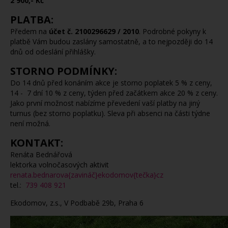
2 900,- Kč
PLATBA:
Předem na
účet č. 2100296629 / 2010
. Podrobné pokyny k
platbě Vám budou zaslány samostatně, a to nejpozději do 14
dnů od odeslání přihlášky.
STORNO PODMÍNKY:
Do 14 dnů před konáním akce je storno poplatek 5 % z ceny,
14 - 7 dní 10 % z ceny, týden před začátkem akce 20 % z ceny.
Jako první možnost nabízíme převedení vaší platby na jiný
turnus (bez storno poplatku). Sleva při absenci na části týdne
není možná.
KONTAKT:
Renáta Bednářová
lektorka volnočasových aktivit
renata.bednarova{zavináč}ekodomov{tečka}cz
tel.:
739 408 921
Ekodomov, z.s., V Podbabě 29b, Praha 6