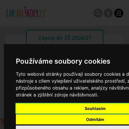
Zápisy do ZŠ 2026/27
Výroční zprávy
Používáme soubory cookies
Tyto webové stránky používají soubory cookies a d
Spádové oblasti ZŠ
nástroje s cílem vylepšení uživatelského prostředí,
přizpůsobeného obsahu a reklam, analýzy návštěv
Koncepce školství
stránek a zjištění zdroje návštěvnosti.
Souhlasím
Dny otevřených dveří ZŠ
Odmítám