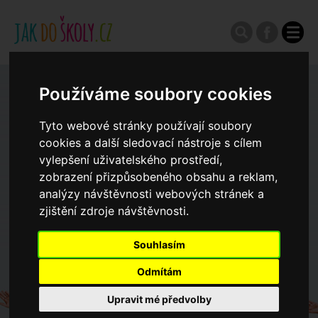
Používáme soubory cookies
Zápisy do ZŠ 2026/27
Tyto webové stránky používají soubory
Výroční zprávy
cookies a další sledovací nástroje s cílem
vylepšení uživatelského prostředí,
zobrazení přizpůsobeného obsahu a reklam,
Spádové oblasti ZŠ
analýzy návštěvnosti webových stránek a
zjištění zdroje návštěvnosti.
Koncepce školství
Souhlasím
Odmítám
Dny otevřených dveří ZŠ
Upravit mé předvolby