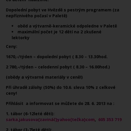
Dopolední pobyt ve Hv
ě
zd
ě
s pestrým programem (za
nep
ř
íznivého po
č
así v Palet
ě
)
ob
ě
d a výtvarn
ě
-keramické odpoledne v Palet
ě
maximální po
č
et je 12 d
ě
tí na 2 zkušené
lektorky
Ceny:
1670,-/týden – dopolední pobyt ( 8.30 – 13.30hod.
2 780,-/týden – celodenní pobyt ( 8.30 – 16.00hod.)
(ob
ědy a výtvarné materiály v ceně!)
P
ř
i úhrad
ě
zálohy (50%) do 10.6. sleva 10% z celkové
ceny!
P
ř
ihlásit a informovat se m
ů
ž
ete do 28. 6. 2013 na :
1. tábor (6-12leté d
ě
ti):
sarka.jakusova{zavináč}yahoo{tečka}com
,
605 353 719
2. tábor (3-7leté d
ě
ti):