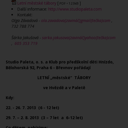
Letní městské tábory
[
]
PDF
• 123kB
Další informace:
http://www.studiopaleta.com
Kontakt:
Olga Závadová -
ola.zavadova{zavináč}gmail{tečka}com
,
732 788 774
Šárka Jakušová -
sarka.jakusova{zavináč}yahoo{tečka}com
,
605 353 719
Studio Paleta, o. s. a Klub pro p
ř
edškolní d
ě
ti Hnízdo,
B
ě
lohorská 92, Praha 6 - B
ř
evnov po
ř
ádají
LETNÍ „m
ěstské“
TÁBORY
ve Hv
ě
zd
ě
a v Palet
ě
Kdy:
22. - 26. 7. 2013
(6 - 12 let)
29. 7. – 2. 8. 2013
(3 – 7 let a 6-12 let)
Co d
ě
tem nabízíme: