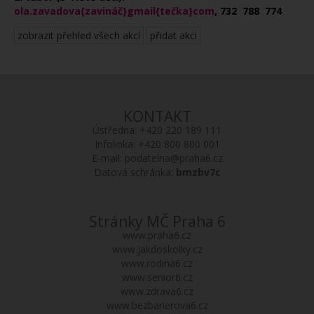
ola.zavadova{zavináč}gmail{tečka}com
, 732 788 774
zobrazit přehled všech akcí
přidat akci
KONTAKT
Ústředna:
+420 220 189 111
Infolinka:
+420 800 800 001
E-mail:
podatelna@praha6.cz
Datová schránka:
bmzbv7c
Stránky MČ Praha 6
www.praha6.cz
www.jakdoskolky.cz
www.rodina6.cz
www.senior6.cz
www.zdrava6.cz
www.bezbarierova6.cz