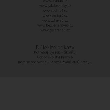
www.praha6.cz
www.jakdoskolky.cz
www.rodina6.cz
www.senior6.cz
www.zdrava6.cz
www.bezbarierova6.cz
www.gis.praha6.cz
Důležité odkazy
Potřebuji vyřešit – Školství
Odbor školství Prahy 6
Komise pro výchovu a vzdělávání RMČ Prahy 6