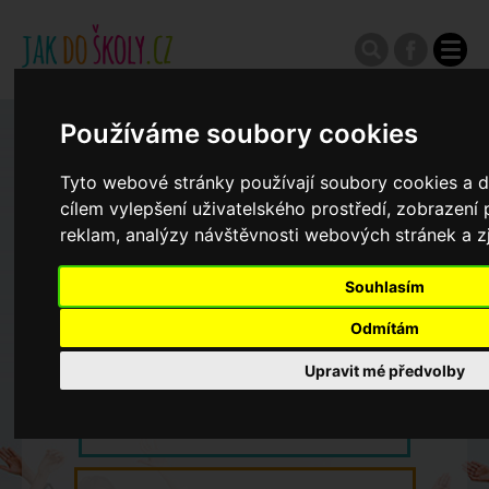
Používáme soubory cookies
Zápisy do ZŠ 2026/27
Tyto webové stránky používají soubory cookies a da
cílem vylepšení uživatelského prostředí, zobrazen
Výroční zprávy
reklam, analýzy návštěvnosti webových stránek a zj
Spádové oblasti ZŠ
Souhlasím
Odmítám
Koncepce školství
Upravit mé předvolby
Dny otevřených dveří ZŠ