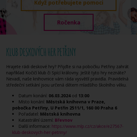
Když potřebujete pomoci
Ročenka
KLUB DESKOVÝCH HER PETŘINY
Hrajete rádi deskové hry? Přijďte si na pobočku Petřiny zahrát
například Kočičí klub či Spící královny. Ještě tyto hry neznáte?
Nevadí, naše knihovnice vám ráda vysvětlí pravidla. Pravidelná
středeční setkání jsou určená dětem mladšího školního věku.
Datum konání:
06.03.2024
od
13:00
Místo konání:
Městská knihovna v Praze,
pobočka Petřiny, U Petřin 2511/1, 160 00 Praha 6
Pořadatel:
Městská knihovna
Katastrální území:
Břevnov
Další informace:
https://www.mlp.cz/cz/akce/e27567-
klub-deskovych-her-petriny/