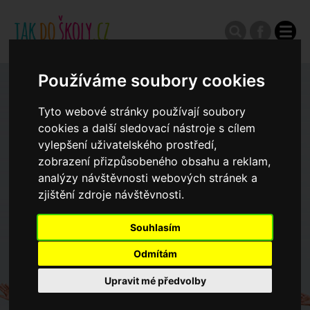
Používáme soubory cookies
Zápisy do ZŠ 2026/27
Tyto webové stránky používají soubory
cookies a další sledovací nástroje s cílem
Výroční zprávy
vylepšení uživatelského prostředí,
zobrazení přizpůsobeného obsahu a reklam,
analýzy návštěvnosti webových stránek a
Spádové oblasti ZŠ
zjištění zdroje návštěvnosti.
Koncepce školství
Souhlasím
Odmítám
Dny otevřených dveří ZŠ
Upravit mé předvolby