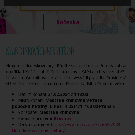
Když potřebujete pomoci
Ročenka
KLUB DESKOVÝCH HER PETŘINY
Hrajete rádi deskové hry? Přijďte si na pobočku Petřiny zahrát
například Kočičí klub či Spící královny. Ještě tyto hry neznáte?
Nevadí, naše knihovnice vám ráda vysvětlí pravidla. Pravidelná
středeční setkání jsou určená dětem mladšího školního věku.
Datum konání:
21.02.2024
od
13:00
Místo konání:
Městská knihovna v Praze,
pobočka Petřiny, U Petřin 2511/1, 160 00 Praha 6
Pořadatel:
Městská knihovna
Katastrální území:
Břevnov
Další informace:
https://www.mlp.cz/cz/akce/e27089-
klub-deskovych-her-petriny/