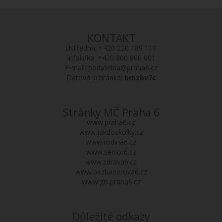
KONTAKT
Ústředna:
+420 220 189 111
Infolinka:
+420 800 800 001
E-mail:
podatelna@praha6.cz
Datová schránka:
bmzbv7c
Stránky MČ Praha 6
www.praha6.cz
www.jakdoskolky.cz
www.rodina6.cz
www.senior6.cz
www.zdrava6.cz
www.bezbarierova6.cz
www.gis.praha6.cz
Důležité odkazy