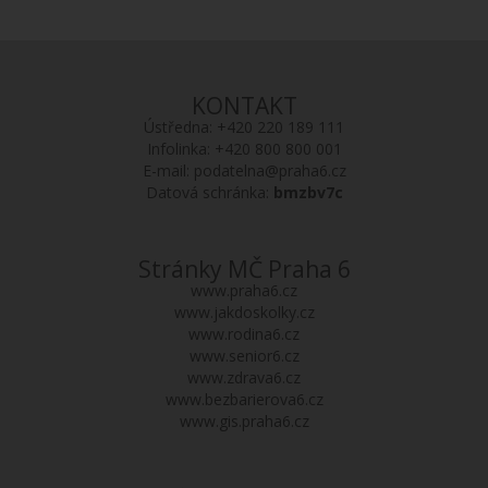
KONTAKT
Ústředna:
+420 220 189 111
Infolinka:
+420 800 800 001
E-mail:
podatelna@praha6.cz
Datová schránka:
bmzbv7c
Stránky MČ Praha 6
www.praha6.cz
www.jakdoskolky.cz
www.rodina6.cz
www.senior6.cz
www.zdrava6.cz
www.bezbarierova6.cz
www.gis.praha6.cz