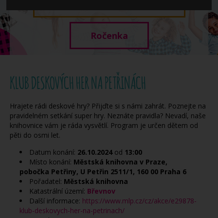
Když potřebujete pomoci
Ročenka
KLUB DESKOVÝCH HER NA PETŘINÁCH
Hrajete rádi deskové hry? Přijďte si s námi zahrát. Poznejte na
pravidelném setkání super hry. Neznáte pravidla? Nevadí, naše
knihovnice vám je ráda vysvětlí. Program je určen dětem od
pěti do osmi let.
Datum konání:
26.10.2024
od
13:00
Místo konání:
Městská knihovna v Praze,
pobočka Petřiny, U Petřin 2511/1, 160 00 Praha 6
Pořadatel:
Městská knihovna
Katastrální území:
Břevnov
Další informace:
https://www.mlp.cz/cz/akce/e29878-
klub-deskovych-her-na-petrinach/