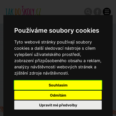
Používáme soubory cookies
Zápisy do ZŠ 2026/27
Tyto webové stránky používají soubory
cookies a další sledovací nástroje s cílem
Výroční zprávy
vylepšení uživatelského prostředí,
zobrazení přizpůsobeného obsahu a reklam,
analýzy návštěvnosti webových stránek a
Spádové oblasti ZŠ
zjištění zdroje návštěvnosti.
Koncepce školství
Souhlasím
Odmítám
Dny otevřených dveří ZŠ
Upravit mé předvolby