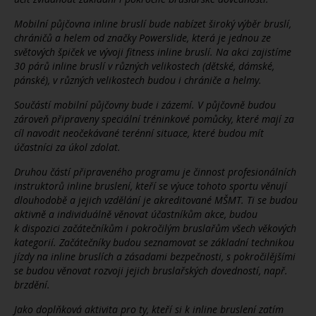
Mobilní půjčovna inline bruslí bude nabízet široký výběr bruslí,
chráničů a helem od značky Powerslide, která je jednou ze
světových špiček ve vývoji fitness inline bruslí. Na akci zajistíme
30 párů inline bruslí v různých velikostech (dětské, dámské,
pánské), v různých velikostech budou i chrániče a helmy.
Součástí mobilní půjčovny bude i zázemí. V půjčovně budou
zároveň připraveny speciální tréninkové pomůcky, které mají za
cíl navodit neočekávané terénní situace, které budou mít
účastníci za úkol zdolat.
Druhou částí připraveného programu je činnost profesionálních
instruktorů inline bruslení, kteří se výuce tohoto sportu věnují
dlouhodobě a jejich vzdělání je akreditované MŠMT. Ti se budou
aktivně a individuálně věnovat účastníkům akce, budou
k dispozici začátečníkům i pokročilým bruslařům všech věkových
kategorií. Začátečníky budou seznamovat se základní technikou
jízdy na inline bruslích a zásadami bezpečnosti, s pokročilějšími
se budou věnovat rozvoji jejich bruslařských dovedností, např.
brzdění.
Jako doplňková aktivita pro ty, kteří si k inline bruslení zatím