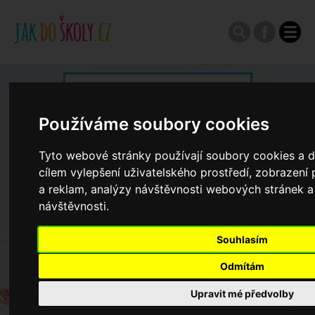
Zápisy do ZŠ 2026/27
Používáme soubory cookies
Výroční zprávy
Tyto webové stránky používají soubory cookies a da
cílem vylepšení uživatelského prostředí, zobrazen
Spádové oblasti ZŠ
a reklam, analýzy návštěvnosti webových stránek a 
návštěvnosti.
Koncepce školství
Souhlasím
Odmítám
Dny otevřených dveří ZŠ
Upravit mé předvolby