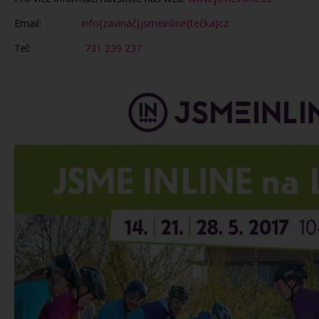
Email:
info{zavináč}jsmeinline{tečka}cz
Tel:
731 239 237