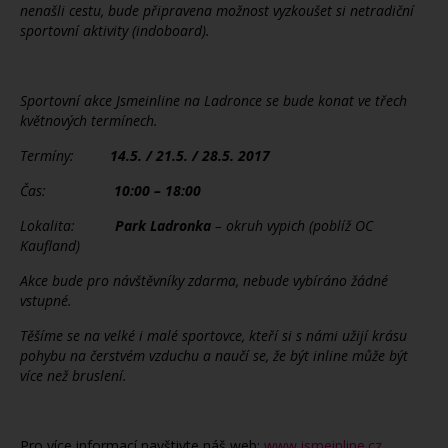
nenašli cestu, bude připravena možnost vyzkoušet si netradiční
sportovní aktivity (indoboard).
Sportovní akce Jsmeinline na Ladronce se bude konat ve třech
květnových termínech.
Termíny:
14.5. / 21.5. / 28.5.
2017
Čas:
10:00 – 18:00
Lokalita:
Park Ladronka
– okruh vypich (poblíž OC
Kaufland)
Akce bude pro návštěvníky zdarma, nebude vybíráno žádné
vstupné.
Těšíme se na velké i malé sportovce, kteří si s námi užijí krásu
pohybu na čerstvém vzduchu a naučí se, že být inline může být
více než bruslení.
Pro více informací navštivte náš web:
www.jsmeinline.cz