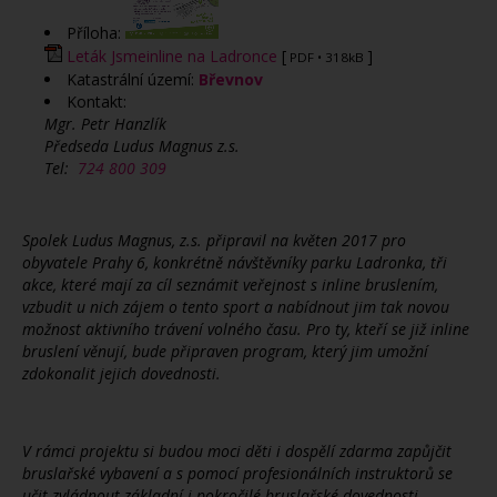
Příloha:
Leták Jsmeinline na Ladronce
[
]
PDF
• 318kB
Katastrální území:
Břevnov
Kontakt:
Mgr. Petr Hanzlík
Předseda Ludus Magnus z.s.
Tel:
724 800 309
Spolek Ludus Magnus, z.s. připravil na květen 2017 pro
obyvatele Prahy 6, konkrétně návštěvníky parku Ladronka, tři
akce, které mají za cíl seznámit veřejnost s inline bruslením,
vzbudit u nich zájem o tento sport a nabídnout jim tak novou
možnost aktivního trávení volného času. Pro ty, kteří se již inline
bruslení věnují, bude připraven program, který jim umožní
zdokonalit jejich dovednosti.
V rámci projektu si budou moci děti i dospělí zdarma zapůjčit
bruslařské vybavení a s pomocí profesionálních instruktorů se
učit zvládnout základní i pokročilé bruslařské dovednosti.