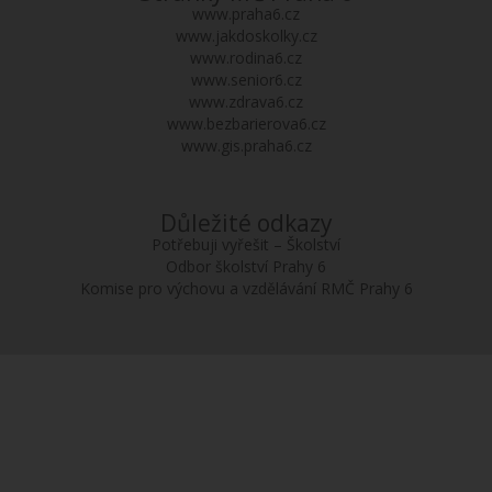
www.praha6.cz
www.jakdoskolky.cz
www.rodina6.cz
www.senior6.cz
www.zdrava6.cz
www.bezbarierova6.cz
www.gis.praha6.cz
Důležité odkazy
Potřebuji vyřešit – Školství
Odbor školství Prahy 6
Komise pro výchovu a vzdělávání RMČ Prahy 6