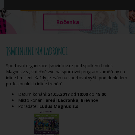
Když potřebujete pomoci
Ročenka
JSMEINLINE NA LADRONCE
Sportovní organizace Jsmeinline.cz pod spolkem Ludus
Magnus z.s., srdečně zve na sportovní program zaměřený na
inline bruslení. Každý je zván na sportovní vyžití pod dohledem
profesionálních inline trenérů.
Datum konání:
21.05.2017
od
10:00
do
18:00
Místo konání:
areál Ladronka, Břevnov
Pořadatel:
Ludus Magnus z.s.