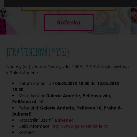
Když potřebujete pomoci
Ročenka
JITKA ŠTENCLOVÁ (*1952)
Nánosy (ne) vědomí Obrazy z let 2009 - 2013 Aktuální výstava
v Galerii Anderle
Datum konání: od
06.05.2013
10:00
do
12.05.2013
18:00
Místo konání:
Galerie Anderle, Pelléova vila,
Pelléova ul. 10
Pořadatel:
Galerie Anderle, Pelléova 10, Praha 6-
Bubeneč
Katastrální území:
Bubeneč
Další informace:
http://www.galerieanderle.cz
Kontakt: