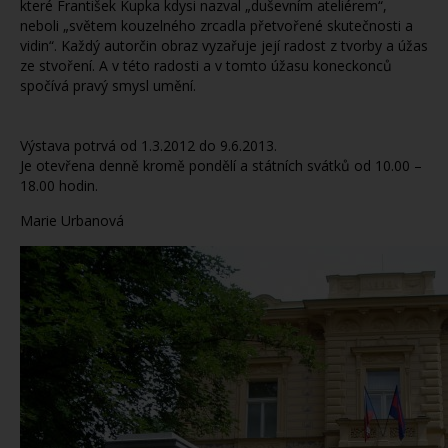
které František Kupka kdysi nazval „duševním ateliérem“,
neboli „světem kouzelného zrcadla přetvořené skutečnosti a
vidin“. Každý autorčin obraz vyzařuje její radost z tvorby a úžas
ze stvoření. A v této radosti a v tomto úžasu koneckonců
spočívá pravý smysl umění.
Výstava potrvá od 1.3.2012 do 9.6.2013.
Je otevřena denně kromě pondělí a státních svátků od 10.00 –
18.00 hodin.
Marie Urbanová