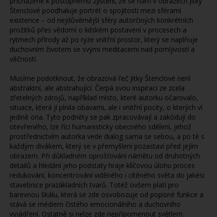
přicházíme k postupnému zjištění, že se nám v obrazech Jitky
Štenclové poodhaluje portrét o spojitosti mezi sférami
existence – od nejdůvěrnější sféry autorčiných konkrétních
prožitků přes vědomí o lidském postavení v procesech a
rytmech přírody až po ryze vnitřní prostor, který se naplňuje
duchovním životem se svými meditacemi nad pomíjivostí a
věčností.
Musíme podotknout, že obrazová řeč Jitky Štenclové není
abstraktní, ale abstrahující. Čerpá svou inspiraci ze zcela
zřetelných zdrojů, například místo, které autorku očarovalo,
situace, která jí plnila obavami, ale i vnitřní pocity, o kterých ví
jedině ona. Tyto podněty se pak zpracovávají a zakódují do
otevřeného, lze říci humanisticky obecného sdělení, jehož
prostřednictvím autorka vede dialog sama se sebou, a po té s
každým divákem, který se v přemyšlení pozastaví před jejím
obrazem. Při důkladném oprošťování námětu od druhotných
detailů a hledání jeho podstaty hraje klíčovou úlohu proces
redukování, koncentrování viděného i cítěného světa do jakési
stavebnice prazákladních tvarů. Totéž ovšem platí pro
barevnou škálu, která se zde osvobozuje od popisné funkce a
stává se médiem čistého emocionálního a duchovního
vyjádření. Ostatně si nelze zde nepřipomenout světlem