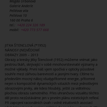
Magda Urbanová
Galerie Anderle
Pelléova vila
Pelléova 10
160 00 Praha 6
tel.:
+420 224 326 189
mobil:
+420 773 577 668
JITKA ŠTENCLOVÁ (*1952)
NÁNOSY (NE)VĚDOMÍ
OBRAZY 2009 – 2013
Obrazy a kresby Jitky Štenclové (1952) můžeme vnímat jako
pestrou tkáň, skrývající v sobě mnohovrstevnaté významy a
možné výklady. První náš vjem spočívá v opticky působivé
souhře mezi zářivou barevností a jasnými tvary. Cítíme tu
především mocný náboj všudypřítomné energie, přítomné
nejen v kompozičně dynamických vztazích mezi jednotlivými
obrazovými prvky, ale kdesi hlouběji, ještě za viditelnou
plochou obrazu samotného. Přes uhrančivou vizualitu těchto
děl proto nezůstáváme jen v prvním plánu estetických reflexí.
Při zapojení racionálních úvah i volně intuitivních asociací