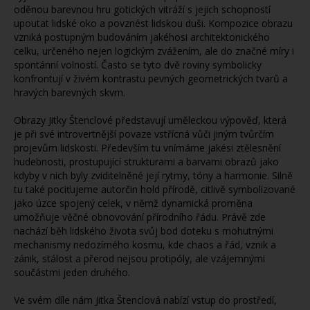
oděnou barevnou hru gotických vitráží s jejich schopností
upoutat lidské oko a povznést lidskou duši. Kompozice obrazu
vzniká postupným budováním jakéhosi architektonického
celku, určeného nejen logickým zvážením, ale do značné míry i
spontánní volností. Často se tyto dvě roviny symbolicky
konfrontují v živém kontrastu pevných geometrických tvarů a
hravých barevných skvrn.
Obrazy Jitky Štenclové představují uměleckou výpověď, která
je při své introvertnější povaze vstřícná vůči jiným tvůrčím
projevům lidskosti. Především tu vnímáme jakési ztělesnění
hudebnosti, prostupující strukturami a barvami obrazů jako
kdyby v nich byly zviditelněné její rytmy, tóny a harmonie. Silně
tu také pociťujeme autorčin hold přírodě, citlivě symbolizované
jako úzce spojený celek, v němž dynamická proměna
umožňuje věčné obnovování přírodního řádu. Právě zde
nachází běh lidského života svůj bod doteku s mohutnými
mechanismy nedozírného kosmu, kde chaos a řád, vznik a
zánik, stálost a přerod nejsou protipóly, ale vzájemnými
součástmi jeden druhého.
Ve svém díle nám Jitka Štenclová nabízí vstup do prostředí,