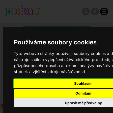
Zápisy do ZŠ 2026/27
Používáme soubory cookies
Výroční zprávy
Tyto webové stránky používají soubory cookies a d
nástroje s cílem vylepšení uživatelského prostředí,
Spádové oblasti ZŠ
přizpůsobeného obsahu a reklam, analýzy návštěv
stránek a zjištění zdroje návštěvnosti.
Koncepce školství
Souhlasím
Odmítám
Dny otevřených dveří ZŠ
Upravit mé předvolby