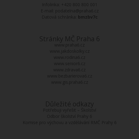
Infolinka:
+420 800 800 001
E-mail:
podatelna@praha6.cz
Datová schránka:
bmzbv7c
Stránky MČ Praha 6
www.praha6.cz
www.jakdoskolky.cz
www.rodina6.cz
www.senior6.cz
www.zdrava6.cz
www.bezbarierova6.cz
www.gis.praha6.cz
Důležité odkazy
Potřebuji vyřešit – Školství
Odbor školství Prahy 6
Komise pro výchovu a vzdělávání RMČ Prahy 6