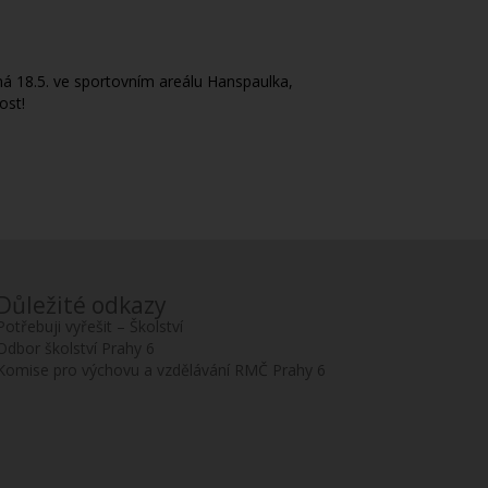
á 18.5. ve sportovním areálu Hanspaulka,
ost!
Důležité odkazy
Potřebuji vyřešit – Školství
Odbor školství Prahy 6
Komise pro výchovu a vzdělávání RMČ Prahy 6