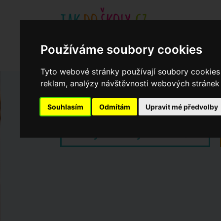
Základní školy
Aktuality
Akce
Soukromé zákl
Používáme soubory cookies
Když potřebujete pomoci
Ročenka
cookies
Tyto webové stránky používají soubory cookies 
reklam, analýzy návštěvnosti webových stránek a
Zápisy do ZŠ 2026/27
Souhlasím
Odmítám
Upravit mé předvolby
Dny otevřených dveří ZŠ