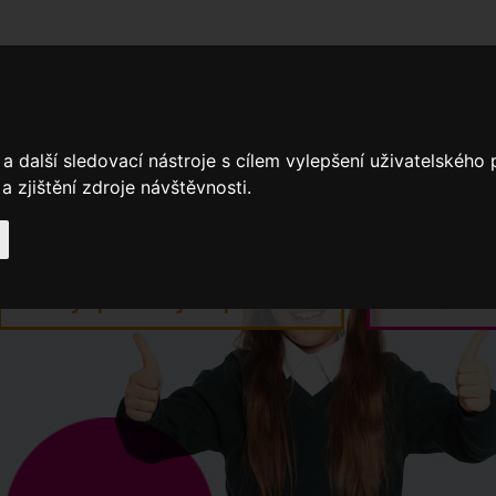
adní školy
Stavíme
Související legislativa
Nejčastější otázky + 
a další sledovací nástroje s cílem vylepšení uživatelského
 zjištění zdroje návštěvnosti.
Výroční zprávy
Spádové oblasti ZŠ
Když potřebujete pomoci
Ročenk