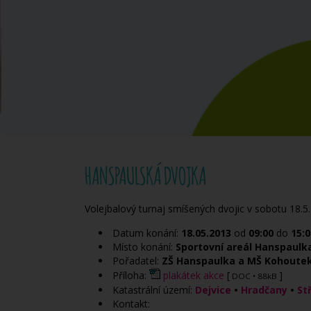
HANSPAULSKÁ DVOJKA
Volejbalový turnaj smíšených dvojic v sobotu 18.5
Datum konání:
18.05.2013
od
09:00
do
15:0
Místo konání:
Sportovní areál Hanspaulka
Pořadatel:
ZŠ Hanspaulka a MŠ Kohoutek,
Příloha:
plakátek akce
[
]
DOC
• 88kB
Katastrální území:
Dejvice
•
Hradčany
•
St
Kontakt: