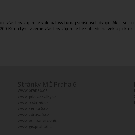
ro všechny zájemce volejbalový turnaj smíšených dvojic. Akce se kon
e 200 Kč na tým. Zveme všechny zájemce bez ohledu na věk a pokročil
Stránky MČ Praha 6
www.praha6.cz
www.jakdoskolky.cz
www.rodina6.cz
www.senior6.cz
www.zdrava6.cz
www.bezbarierova6.cz
www.gis.praha6.cz