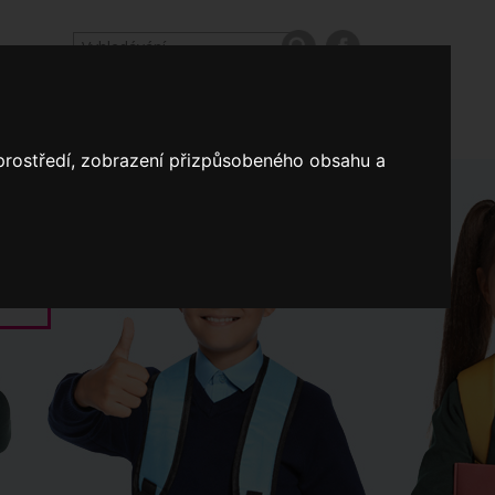
odpovědi
Výroční zprávy našich škol
Nastavení
 prostředí, zobrazení přizpůsobeného obsahu a
Koncepce školství
a