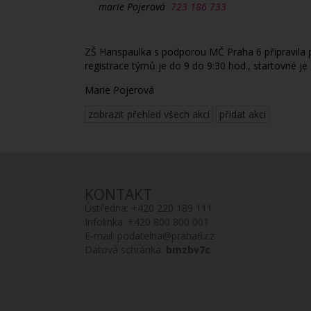
marie Pojerová
723 186 733
ZŠ Hanspaulka s podporou MČ Praha 6 připravila p
registrace týmů je do 9 do 9:30 hod., startovné j
Marie Pojerová
zobrazit přehled všech akcí
přidat akci
KONTAKT
Ústředna:
+420 220 189 111
Infolinka:
+420 800 800 001
E-mail:
podatelna@praha6.cz
Datová schránka:
bmzbv7c