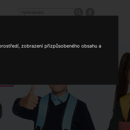
odpovědi
Výroční zprávy našich škol
Nastavení
 prostředí, zobrazení přizpůsobeného obsahu a
Koncepce školství
a