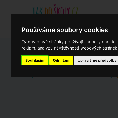
Základní školy
Aktuality
Akce
Soukromé zákl
Používáme soubory cookies
Když potřebujete pomoci
Ročenka
cookies
Tyto webové stránky používají soubory cookies 
reklam, analýzy návštěvnosti webových stránek a
Zápisy do ZŠ 2026/27
Souhlasím
Odmítám
Upravit mé předvolby
Dny otevřených dveří ZŠ