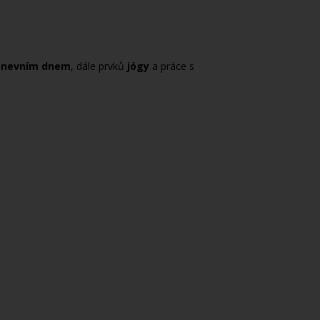
pánevním dnem
, dále prvků
jógy
a práce s