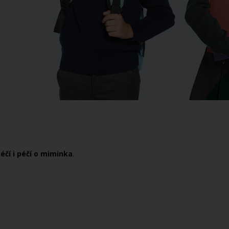
čí i péčí o miminka
.