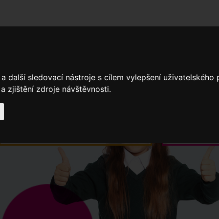
adní školy
Stavíme
Související legislativa
Nejčastější otázky + 
a další sledovací nástroje s cílem vylepšení uživatelského
 zjištění zdroje návštěvnosti.
Výroční zprávy
Spádové oblasti ZŠ
Když potřebujete pomoci
Ročenk