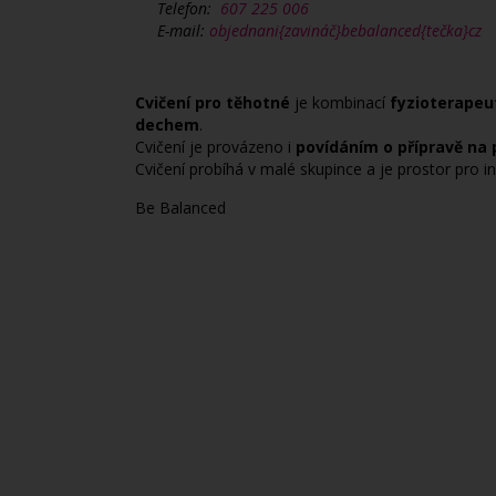
Telefon:
607 225 006
E-mail:
objednani{zavináč}bebalanced{tečka}cz
Cvičení pro těhotné
je kombinací
fyzioterapeu
dechem
.
Cvičení je provázeno i
povídáním o přípravě na
Cvičení probíhá v malé skupince a je prostor pro ind
Be Balanced