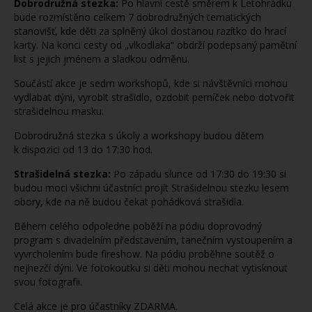
Dobrodružná stezka:
Po hlavní cestě směrem k Letohrádku
bude rozmístěno celkem 7 dobrodružných tematických
stanovišť, kde děti za splněný úkol dostanou razítko do hrací
karty. Na konci cesty od „vlkodlaka“ obdrží podepsaný pamětní
list s jejich jménem a sladkou odměnu.
Součástí akce je sedm workshopů, kde si návštěvníci mohou
vydlabat dýni, vyrobit strašidlo, ozdobit perníček nebo dotvořit
strašidelnou masku.
Dobrodružná stezka s úkoly a workshopy budou dětem
k dispozici od 13 do 17:30 hod.
Strašidelná stezka:
Po západu slunce od 17:30 do 19:30 si
budou moci všichni účastníci projít Strašidelnou stezku lesem
obory, kde na ně budou čekat pohádková strašidla.
Během celého odpoledne poběží na pódiu doprovodný
program s divadelním představením, tanečním vystoupením a
vyvrcholením bude fireshow. Na pódiu proběhne soutěž o
nejhezčí dýni. Ve fotokoutku si děti mohou nechat vytisknout
svou fotografii.
Celá akce je pro účastníky ZDARMA.