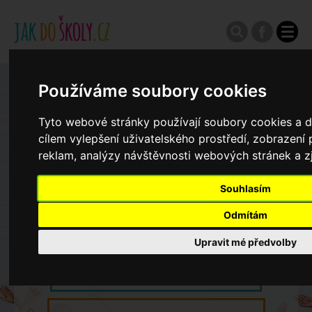
Používáme soubory cookies
Zápisy do ZŠ 2026/27
Tyto webové stránky používají soubory cookies a da
Výroční zprávy
cílem vylepšení uživatelského prostředí, zobrazen
reklam, analýzy návštěvnosti webových stránek a zj
Spádové oblasti ZŠ
Souhlasím
Odmítám
Koncepce školství
Upravit mé předvolby
Dny otevřených dveří ZŠ