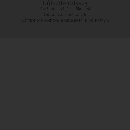
Důležité odkazy
Potřebuji vyřešit – Školství
Odbor školství Prahy 6
Komise pro výchovu a vzdělávání RMČ Prahy 6