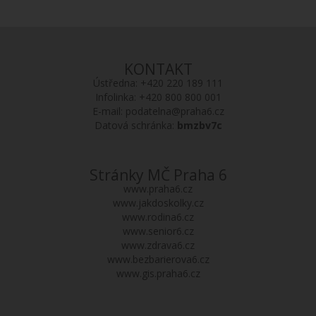
KONTAKT
Ústředna:
+420 220 189 111
Infolinka:
+420 800 800 001
E-mail:
podatelna@praha6.cz
Datová schránka:
bmzbv7c
Stránky MČ Praha 6
www.praha6.cz
www.jakdoskolky.cz
www.rodina6.cz
www.senior6.cz
www.zdrava6.cz
www.bezbarierova6.cz
www.gis.praha6.cz