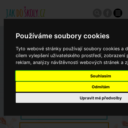
Používáme soubory cookies
Zápisy do ZŠ 2026/27
Tyto webové stránky používají soubory cookies a da
Výroční zprávy
cílem vylepšení uživatelského prostředí, zobrazen
reklam, analýzy návštěvnosti webových stránek a zj
Spádové oblasti ZŠ
Souhlasím
Odmítám
Koncepce školství
Upravit mé předvolby
Dny otevřených dveří ZŠ