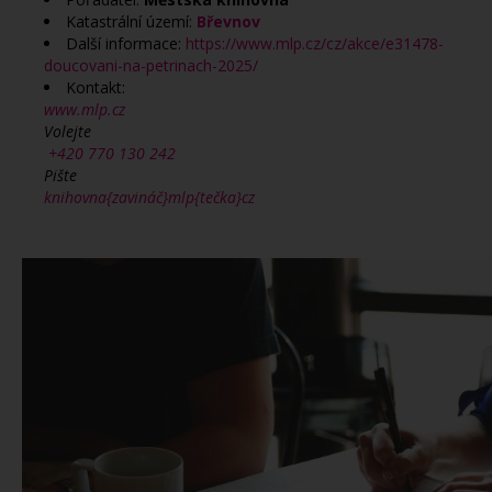
Katastrální území:
Břevnov
Další informace:
https://www.mlp.cz/cz/akce/e31478-
doucovani-na-petrinach-2025/
Kontakt:
www.mlp.cz
Volejte
+420 770 130 242
Pište
knihovna{zavináč}mlp{tečka}cz