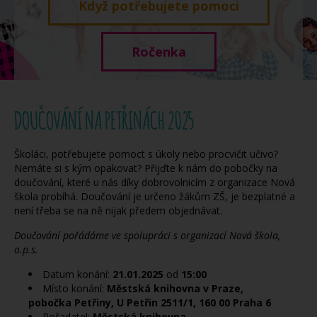
Když potřebujete pomoci
Ročenka
DOUČOVÁNÍ NA PETŘINÁCH 2025
Školáci, potřebujete pomoct s úkoly nebo procvičit učivo?
Nemáte si s kým opakovat? Přijďte k nám do pobočky na
doučování, které u nás díky dobrovolnicím z organizace Nová
škola probíhá. Doučování je určeno žákům ZŠ, je bezplatné a
není třeba se na ně nijak předem objednávat.
Doučování pořádáme ve spolupráci s organizací Nová škola,
o.p.s.
Datum konání:
21.01.2025
od
15:00
Místo konání:
Městská knihovna v Praze,
pobočka Petřiny, U Petřin 2511/1, 160 00 Praha 6
Pořadatel:
Městská knihovna