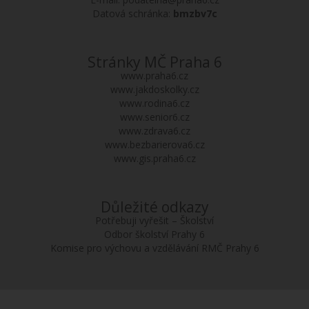
Datová schránka:
bmzbv7c
Stránky MČ Praha 6
www.praha6.cz
www.jakdoskolky.cz
www.rodina6.cz
www.senior6.cz
www.zdrava6.cz
www.bezbarierova6.cz
www.gis.praha6.cz
Důležité odkazy
Potřebuji vyřešit – Školství
Odbor školství Prahy 6
Komise pro výchovu a vzdělávání RMČ Prahy 6