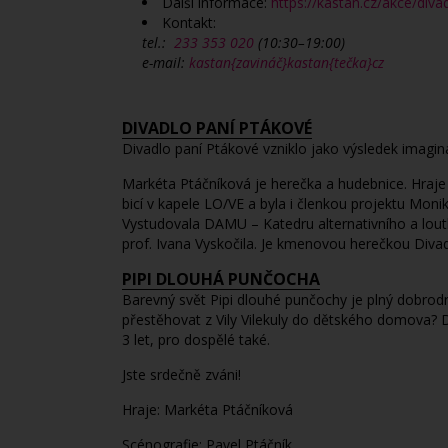
Další informace:
https://kastan.cz/akce/div
Kontakt:
tel.:
233 353 020
(10:30–19:00)
e-mail:
kastan{zavináč}kastan{tečka}cz
DIVADLO PANÍ PTÁKOVÉ
Divadlo paní Ptákové vzniklo jako výsledek imagina
Markéta Ptáčníková je herečka a hudebnice. Hraje v
bicí v kapele LO/VE a byla i členkou projektu Moni
Vystudovala DAMU – Katedru alternativního a lout
prof. Ivana Vyskočila. Je kmenovou herečkou Divad
PIPI DLOUHÁ PUNČOCHA
Barevný svět Pipi dlouhé punčochy je plný dobrodr
přestěhovat z Vily Vilekuly do dětského domova? D
3 let, pro dospělé také.
Jste srdečně zváni!
Hraje: Markéta Ptáčníková
Scénografie: Pavel Ptáčník