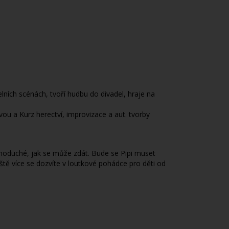
elních scénách, tvoří hudbu do divadel, hraje na
u a Kurz herectví, improvizace a aut. tvorby
ednoduché, jak se může zdát. Bude se Pipi muset
ště více se dozvíte v loutkové pohádce pro děti od