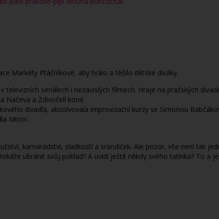
adlo-pani-ptakove-pipi-dlouha-puncocha/
ce Markéty Ptáčníkové, aby hrálo a těšilo dětské diváky.
 televizních seriálech i nezávislých filmech. Hraje na pražských divad
ka Načeva a Zdivočelí koně.
kového divadla, absolvovala improvizační kurzy se Simonou Babčákovo
la Minor.
užství, kamarádství, sladkostí a srandiček. Ale pozor, vše není tak j
okáže ubránit svůj poklad? A uvidí ještě někdy svého tatínka? To a je