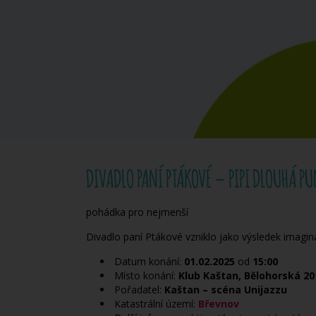
DIVADLO PANÍ PTÁKOVÉ – PIPI DLOUHÁ P
pohádka pro nejmenší
Divadlo paní Ptákové vzniklo jako výsledek imagina
Datum konání:
01.02.2025
od
15:00
Místo konání:
Klub Kaštan, Bělohorská 20
Pořadatel:
Kaštan – scéna Unijazzu
Katastrální území:
Břevnov