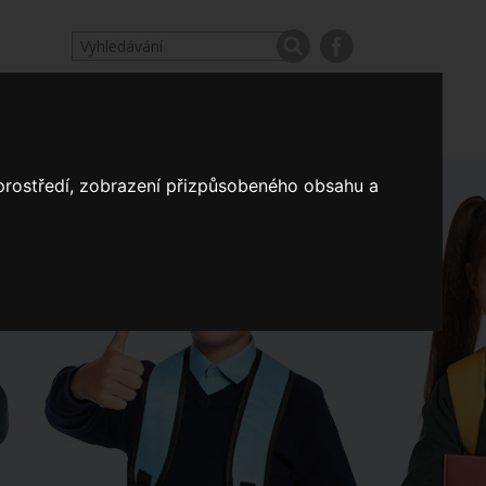
odpovědi
Výroční zprávy našich škol
Nastavení
 prostředí, zobrazení přizpůsobeného obsahu a
Koncepce školství
a