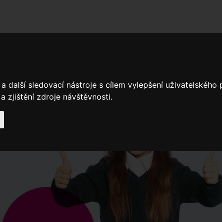
adní školy
Stavíme
Související legislativa
Nejčastější otázky + 
a další sledovací nástroje s cílem vylepšení uživatelského
 zjištění zdroje návštěvnosti.
Výroční zprávy
Spádové oblasti ZŠ
Když potřebujete pomoci
Ročenk