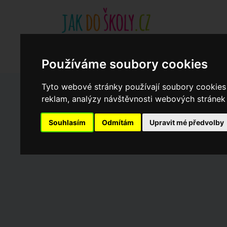
Základní školy
Aktuality
Akce
Soukromé zákl
Když potřebujete pomoci
Ročenka
cookies
Používáme soubory cookies
Tyto webové stránky používají soubory cookies 
reklam, analýzy návštěvnosti webových stránek a
Zápisy do ZŠ 2026/27
Souhlasím
Odmítám
Upravit mé předvolby
Dny otevřených dveří ZŠ