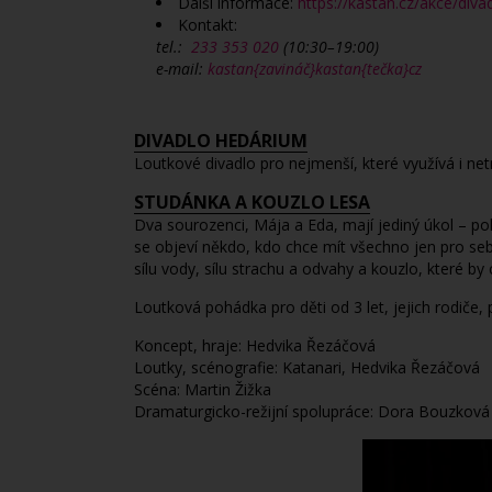
Další informace:
https://kastan.cz/akce/div
Kontakt:
tel.:
233 353 020
(10:30–19:00)
e-mail:
kastan{zavináč}kastan{tečka}cz
DIVADLO HEDÁRIUM
Loutkové divadlo pro nejmenší, které využívá i ne
STUDÁNKA A KOUZLO LESA
Dva sourozenci, Mája a Eda, mají jediný úkol – poh
se objeví někdo, kdo chce mít všechno jen pro sebe
sílu vody, sílu strachu a odvahy a kouzlo, které by 
Loutková pohádka pro děti od 3 let, jejich rodiče, 
Koncept, hraje: Hedvika Řezáčová
Loutky, scénografie: Katanari, Hedvika Řezáčová
Scéna: Martin Žižka
Dramaturgicko-režijní spolupráce: Dora Bouzková