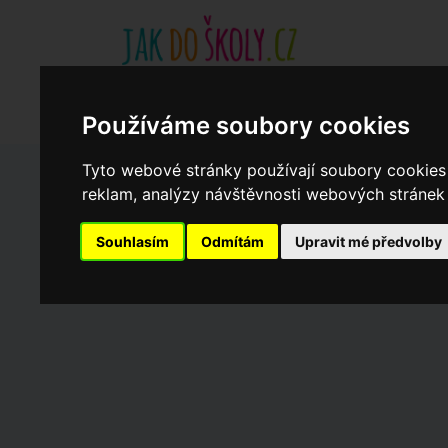
Základní školy
Aktuality
Akce
Soukromé zákl
Když potřebujete pomoci
Ročenka
cookies
Používáme soubory cookies
Tyto webové stránky používají soubory cookies 
reklam, analýzy návštěvnosti webových stránek a
Zápisy do ZŠ 2026/27
Souhlasím
Odmítám
Upravit mé předvolby
Dny otevřených dveří ZŠ