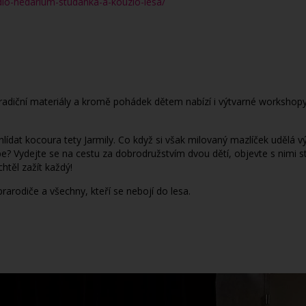
adlo-hedarium-studanka-a-kouzlo-lesa/
tradiční materiály a kromě pohádek dětem nabízí i výtvarné workshopy
lídat kocoura tety Jarmily. Co když si však milovaný mazlíček udělá vý
? Vydejte se na cestu za dobrodružstvím dvou dětí, objevte s nimi stu
chtěl zažít každý!
prarodiče a všechny, kteří se nebojí do lesa.