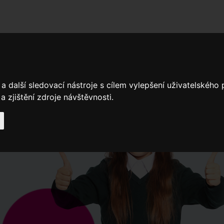
adní školy
Stavíme
Související legislativa
Nejčastější otázky + 
a další sledovací nástroje s cílem vylepšení uživatelského
 zjištění zdroje návštěvnosti.
Výroční zprávy
Spádové oblasti ZŠ
Když potřebujete pomoci
Ročenk