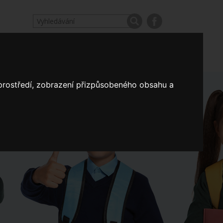
odpovědi
Výroční zprávy našich škol
Nastavení
 prostředí, zobrazení přizpůsobeného obsahu a
Koncepce školství
a