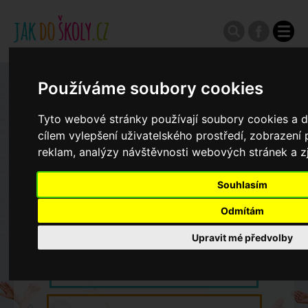
Používáme soubory cookies
Zápisy do ZŠ 2026/27
Tyto webové stránky používají soubory cookies a da
Výroční zprávy
cílem vylepšení uživatelského prostředí, zobrazen
reklam, analýzy návštěvnosti webových stránek a zj
Spádové oblasti ZŠ
Souhlasím
Odmítám
Koncepce školství
Upravit mé předvolby
Dny otevřených dveří ZŠ