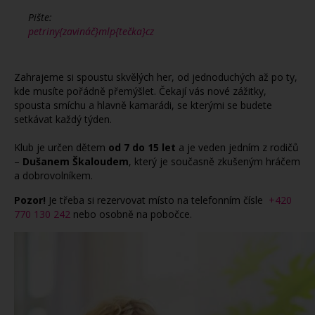
Pište:
petriny{zavináč}mlp{tečka}cz
Zahrajeme si spoustu skvělých her, od jednoduchých až po ty,
kde musíte pořádně přemýšlet. Čekají vás nové zážitky,
spousta smíchu a hlavně kamarádi, se kterými se budete
setkávat každý týden.
Klub je určen dětem
od 7 do 15 let
a je veden jedním z rodičů
–
Dušanem Škaloudem
, který je současně zkušeným hráčem
a dobrovolníkem.
Pozor!
Je třeba si rezervovat místo na telefonním čísle
+420
770 130 242
nebo osobně na pobočce.