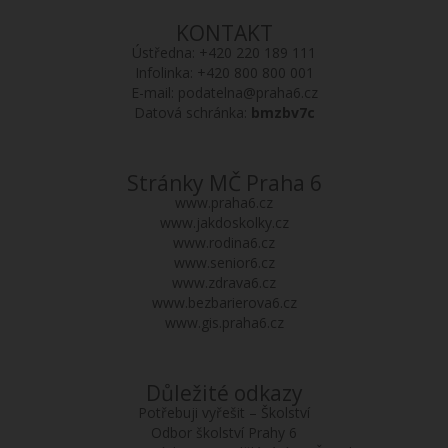
KONTAKT
Ústředna:
+420 220 189 111
Infolinka:
+420 800 800 001
E-mail:
podatelna@praha6.cz
Datová schránka:
bmzbv7c
Stránky MČ Praha 6
www.praha6.cz
www.jakdoskolky.cz
www.rodina6.cz
www.senior6.cz
www.zdrava6.cz
www.bezbarierova6.cz
www.gis.praha6.cz
Důležité odkazy
Potřebuji vyřešit – Školství
Odbor školství Prahy 6