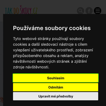
Používáme soubory cookies
Zápisy do ZŠ 2026/27
Tyto webové stránky používají soubory
cookies a další sledovací nástroje s cílem
Výroční zprávy
vylepšení uživatelského prostředí, zobrazení
přizpůsobeného obsahu a reklam, analýzy
návštěvnosti webových stránek a zjištění
Spádové oblasti ZŠ
zdroje návštěvnosti.
Koncepce školství
Souhlasím
Odmítám
Dny otevřených dveří ZŠ
Upravit mé předvolby