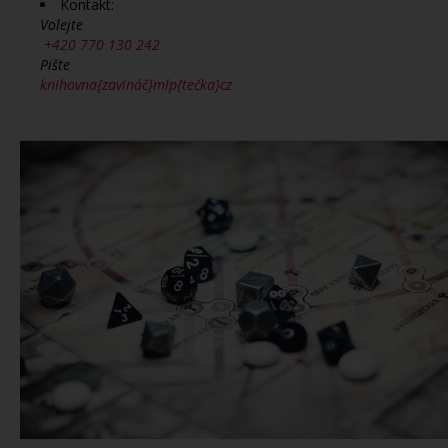
Kontakt:
Volejte
+420 770 130 242
Pište
knihovna{zavináč}mlp{tečka}cz