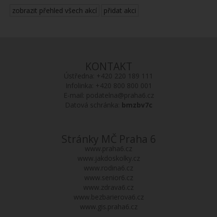
zobrazit přehled všech akcí
přidat akci
KONTAKT
Ústředna:
+420 220 189 111
Infolinka:
+420 800 800 001
E-mail:
podatelna@praha6.cz
Datová schránka:
bmzbv7c
Stránky MČ Praha 6
www.praha6.cz
www.jakdoskolky.cz
www.rodina6.cz
www.senior6.cz
www.zdrava6.cz
www.bezbarierova6.cz
www.gis.praha6.cz