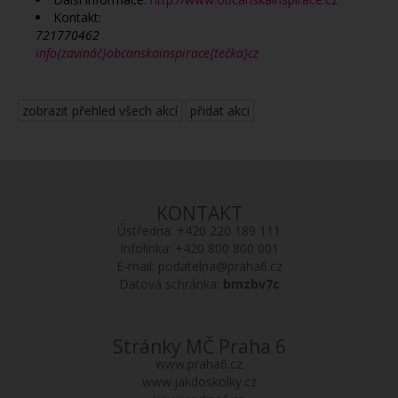
Kontakt:
721770462
info{zavináč}obcanskainspirace{tečka}cz
zobrazit přehled všech akcí
přidat akci
KONTAKT
Ústředna:
+420 220 189 111
Infolinka:
+420 800 800 001
E-mail:
podatelna@praha6.cz
Datová schránka:
bmzbv7c
Stránky MČ Praha 6
www.praha6.cz
www.jakdoskolky.cz