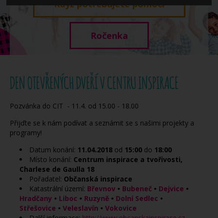
Když potřebujete pomoci
Ročenka
DEN OTEVŘENÝCH DVEŘÍ V CENTRU INSPIRACE
Pozvánka do CIT - 11.4. od 15.00 - 18.00
Přijďte se k nám podívat a seznámit se s našimi projekty a
programy!
Datum konání:
11.04.2018
od
15:00
do
18:00
Místo konání:
Centrum inspirace a tvořivosti,
Charlese de Gaulla 18
Pořadatel:
Občanská inspirace
Katastrální území:
Břevnov
•
Bubeneč
•
Dejvice
•
Hradčany
•
Liboc
•
Ruzyně
•
Dolní Sedlec
•
Střešovice
•
Veleslavín
•
Vokovice
Další informace:
http://www.obcanskainspirace.cz