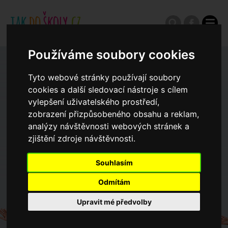
Používáme soubory cookies
Zápisy do ZŠ 2026/27
Tyto webové stránky používají soubory
cookies a další sledovací nástroje s cílem
Výroční zprávy
vylepšení uživatelského prostředí,
zobrazení přizpůsobeného obsahu a reklam,
analýzy návštěvnosti webových stránek a
Spádové oblasti ZŠ
zjištění zdroje návštěvnosti.
Souhlasím
Koncepce školství
Odmítám
Dny otevřených dveří ZŠ
Upravit mé předvolby