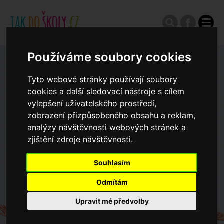
Používáme soubory cookies
Zápisy do ZŠ 2026/27
Tyto webové stránky používají soubory
cookies a další sledovací nástroje s cílem
Výroční zprávy
vylepšení uživatelského prostředí,
zobrazení přizpůsobeného obsahu a reklam,
analýzy návštěvnosti webových stránek a
Spádové oblasti ZŠ
zjištění zdroje návštěvnosti.
Koncepce školství
Souhlasím
Odmítám
Dny otevřených dveří ZŠ
Upravit mé předvolby