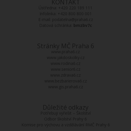
KONTAKT
Ústředna:
+420 220 189 111
Infolinka:
+420 800 800 001
E-mail:
podatelna@praha6.cz
Datová schránka:
bmzbv7c
Stránky MČ Praha 6
www.praha6.cz
www.jakdoskolky.cz
www.rodina6.cz
www.senior6.cz
www.zdrava6.cz
www.bezbarierova6.cz
www.gis.praha6.cz
Důležité odkazy
Potřebuji vyřešit – Školství
Odbor školství Prahy 6
Komise pro výchovu a vzdělávání RMČ Prahy 6