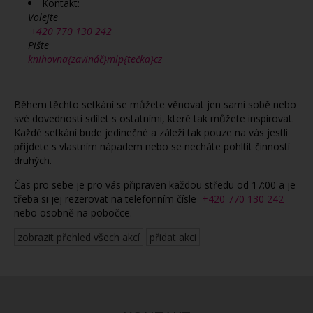
Kontakt:
Volejte
+420 770 130 242
Pište
knihovna{zavináč}mlp{tečka}cz
Během těchto setkání se můžete věnovat jen sami sobě nebo
své dovednosti sdílet s ostatními, které tak můžete inspirovat.
Každé setkání bude jedinečné a záleží tak pouze na vás jestli
přijdete s vlastním nápadem nebo se necháte pohltit činností
druhých.
Čas pro sebe je pro vás připraven každou středu od 17:00 a je
třeba si jej rezerovat na telefonním čísle
+420 770 130 242
nebo osobně na pobočce.
zobrazit přehled všech akcí
přidat akci