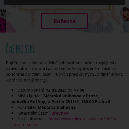
Když potřebujete pomoci
Ročenka
ČAS PRO SEBE
Pojďme se spolu pravidelně setkávat bez online rozptýlení a
strávit tak inspirativní čas pro sebe. Ve vyhrazeném čase se
ponoříme do čtení, psaní, ručních prací či jiných „offline“ aktivit,
které vás nabijí energií.
Datum konání:
12.02.2025
od
17:00
Místo konání:
Městská knihovna v Praze,
pobočka Petřiny, U Petřin 2511/1, 160 00 Praha 6
Pořadatel:
Městská knihovna
Katastrální území:
Břevnov
Další informace:
https://www.mlp.cz/cz/akce/e32099-
cas-pro-sebe/