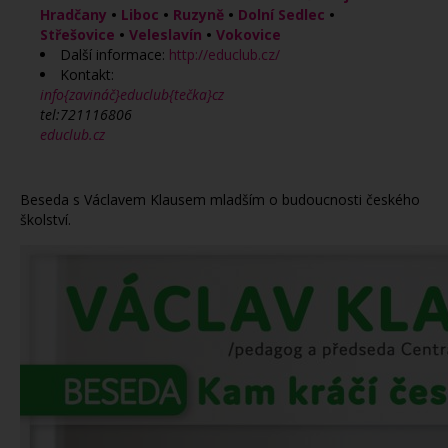
Hradčany
•
Liboc
•
Ruzyně
•
Dolní Sedlec
•
Střešovice
•
Veleslavín
•
Vokovice
Další informace:
http://educlub.cz/
Kontakt:
info{zavináč}educlub{tečka}cz
tel:721116806
educlub.cz
Beseda s Václavem Klausem mladším o budoucnosti českého
školství.