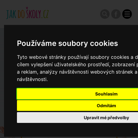
Zápisy do ZŠ 2026/27
Používáme soubory cookies
Tyto webové stránky používají soubory cookies a da
Výroční zprávy
cílem vylepšení uživatelského prostředí, zobrazen
a reklam, analýzy návštěvnosti webových stránek a 
návštěvnosti.
Spádové oblasti ZŠ
Souhlasím
Koncepce školství
Odmítám
Upravit mé předvolby
Dny otevřených dveří ZŠ