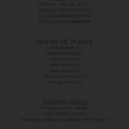
Ústředna:
+420 220 189 111
Infolinka:
+420 800 800 001
E-mail:
podatelna@praha6.cz
Datová schránka:
bmzbv7c
Stránky MČ Praha 6
www.praha6.cz
www.jakdoskolky.cz
www.rodina6.cz
www.senior6.cz
www.zdrava6.cz
www.bezbarierova6.cz
www.gis.praha6.cz
Důležité odkazy
Potřebuji vyřešit – Školství
Odbor školství Prahy 6
Komise pro výchovu a vzdělávání RMČ Prahy 6