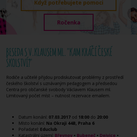
Když potřebujete pomoci
Ročenka
BESEDA S V.KLAUSEM ML. "KAM KRÁČÍ ČESKÉ
ŠKOLSTVÍ?"
Rodiče a učitelé přijdou prodiskutovat problémy z prostředí
českého školství s uznávaným pedagogem a předsedou
Centra pro občanské svobody Václavem Klausem ml.
Limitovaný počet míst – nutnost rezervace emailem.
Datum konání:
07.03.2017
od
18:00
do
20:00
Místo konání:
Na Okraji 44B, Praha 6
Pořadatel:
Educlub
Katastrální území:
Břevnov
•
Bubeneč
•
Dejvice
•