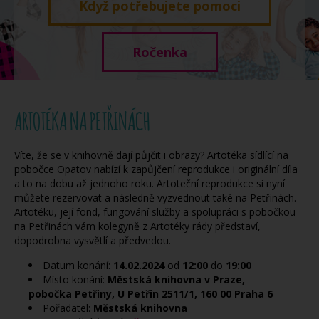
Když potřebujete pomoci
Ročenka
ARTOTÉKA NA PETŘINÁCH
Víte, že se v knihovně dají půjčit i obrazy? Artotéka sídlící na
pobočce Opatov nabízí k zapůjčení reprodukce i originální díla
a to na dobu až jednoho roku. Artoteční reprodukce si nyní
můžete rezervovat a následně vyzvednout také na Petřinách.
Artotéku, její fond, fungování služby a spolupráci s pobočkou
na Petřinách vám kolegyně z Artotéky rády představí,
dopodrobna vysvětlí a předvedou.
Datum konání:
14.02.2024
od
12:00
do
19:00
Místo konání:
Městská knihovna v Praze,
pobočka Petřiny, U Petřin 2511/1, 160 00 Praha 6
Pořadatel:
Městská knihovna