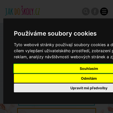
Používáme soubory cookies
Zápisy do ZŠ 2026/27
Tyto webové stránky používají soubory cookies a da
Výroční zprávy
cílem vylepšení uživatelského prostředí, zobrazen
reklam, analýzy návštěvnosti webových stránek a zj
Spádové oblasti ZŠ
Souhlasím
Odmítám
Koncepce školství
Upravit mé předvolby
Dny otevřených dveří ZŠ