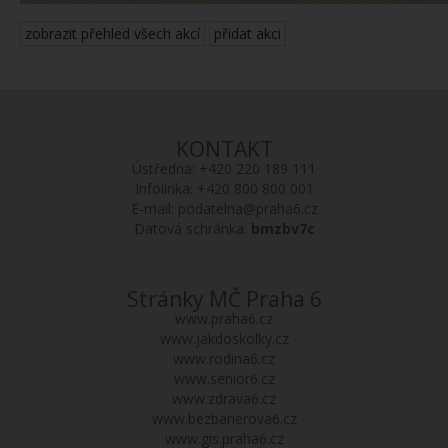
zobrazit přehled všech akcí
přidat akci
KONTAKT
Ústředna:
+420 220 189 111
Infolinka:
+420 800 800 001
E-mail:
podatelna@praha6.cz
Datová schránka:
bmzbv7c
Stránky MČ Praha 6
www.praha6.cz
www.jakdoskolky.cz
www.rodina6.cz
www.senior6.cz
www.zdrava6.cz
www.bezbarierova6.cz
www.gis.praha6.cz