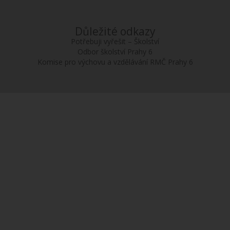
Důležité odkazy
Potřebuji vyřešit – Školství
Odbor školství Prahy 6
Komise pro výchovu a vzdělávání RMČ Prahy 6