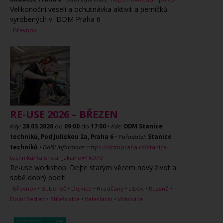
Velikonoční veselí a ochutnávka aktivit a perníčků
vyrobených v DDM Praha 6
Břevnov
RE-USE 2026 – BŘEZEN
Kdy:
28.03.2026
od
09:00
do
17:00
•
Kde:
DDM Stanice
techniků, Pod Juliskou 2a, Praha 6
•
Pořadatel:
Stanice
techniků
•
Další informace:
https://ddmpraha.cz/stanice-
techniku/Kalendar_akci?id=16070
Re-use workshop: Dejte starým věcem nový život a
sobě dobrý pocit!
Břevnov
•
Bubeneč
•
Dejvice
•
Hradčany
•
Liboc
•
Ruzyně
•
Dolní Sedlec
•
Střešovice
•
Veleslavín
•
Vokovice