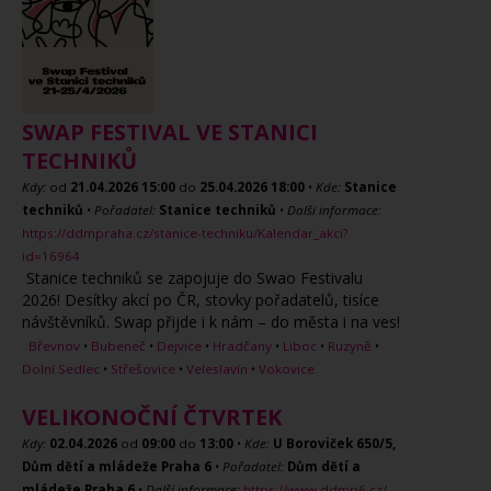
SWAP FESTIVAL VE STANICI
TECHNIKŮ
Kdy:
od
21.04.2026
15:00
do
25.04.2026
18:00
•
Kde:
Stanice
techniků
•
Pořadatel:
Stanice techniků
•
Další informace:
https://ddmpraha.cz/stanice-techniku/Kalendar_akci?
id=16964
Stanice techniků se zapojuje do Swao Festivalu
2026! Desítky akcí po ČR, stovky pořadatelů, tisíce
návštěvníků. Swap přijde i k nám – do města i na ves!
Břevnov
•
Bubeneč
•
Dejvice
•
Hradčany
•
Liboc
•
Ruzyně
•
Dolní Sedlec
•
Střešovice
•
Veleslavín
•
Vokovice
VELIKONOČNÍ ČTVRTEK
Kdy:
02.04.2026
od
09:00
do
13:00
•
Kde:
U Boroviček 650/5,
Dům dětí a mládeže Praha 6
•
Pořadatel:
Dům dětí a
mládeže Praha 6
•
Další informace:
https://www.ddmp6.cz/