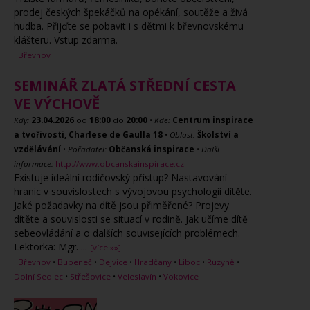
prodej českých špekáčků na opékání, soutěže a živá
hudba. Přijďte se pobavit i s dětmi k břevnovskému
klášteru. Vstup zdarma.
Břevnov
SEMINÁŘ ZLATÁ STŘEDNÍ CESTA
VE VÝCHOVĚ
Kdy:
23.04.2026
od
18:00
do
20:00
•
Kde:
Centrum inspirace
a tvořivosti, Charlese de Gaulla 18
•
Oblast:
Školství a
vzdělávání
•
Pořadatel:
Občanská inspirace
•
Další
informace:
http://www.obcanskainspirace.cz
Existuje ideální rodičovský přístup? Nastavování
hranic v souvislostech s vývojovou psychologií dítěte.
Jaké požadavky na dítě jsou přiměřené? Projevy
dítěte a souvislosti se situací v rodině. Jak učíme dítě
sebeovládání a o dalších souvisejících problémech.
Lektorka: Mgr.
...
[více »»]
Břevnov
•
Bubeneč
•
Dejvice
•
Hradčany
•
Liboc
•
Ruzyně
•
Dolní Sedlec
•
Střešovice
•
Veleslavín
•
Vokovice