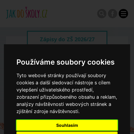
Zápisy do ZŠ 2026/27
Výroční zprávy
Používáme soubory cookies
Tyto webové stránky používají soubory
Spádové oblasti ZŠ
cookies a další sledovací nástroje s cílem
vylepšení uživatelského prostředí,
zobrazení přizpůsobeného obsahu a reklam,
Koncepce školství
analýzy návštěvnosti webových stránek a
zjištění zdroje návštěvnosti.
Dny otevřených dveří ZŠ
Souhlasím