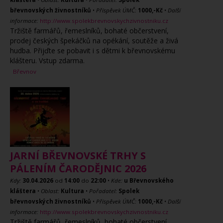
břevnovských živnostníků
•
Příspěvek ÚMČ:
1000,-Kč
•
Další
informace:
http://www.spolekbrevnovskychzivnostniku.cz
Tržiště farmářů, řemeslníků, bohaté občerstvení,
prodej českých špekáčků na opékání, soutěže a živá
hudba. Přijďte se pobavit i s dětmi k břevnovskému
klášteru. Vstup zdarma.
Břevnov
JARNÍ BŘEVNOVSKÉ TRHY S
PÁLENÍM ČARODĚJNIC 2026
Kdy:
30.04.2026
od
14:00
do
22:00
•
Kde:
u Břevnovského
kláštera
•
Oblast:
Kultura
•
Pořadatel:
Spolek
břevnovských živnostníků
•
Příspěvek ÚMČ:
1000,-Kč
•
Další
informace:
http://www.spolekbrevnovskychzivnostniku.cz
Tržiště farmářů, řemeslníků, bohaté občerstvení,