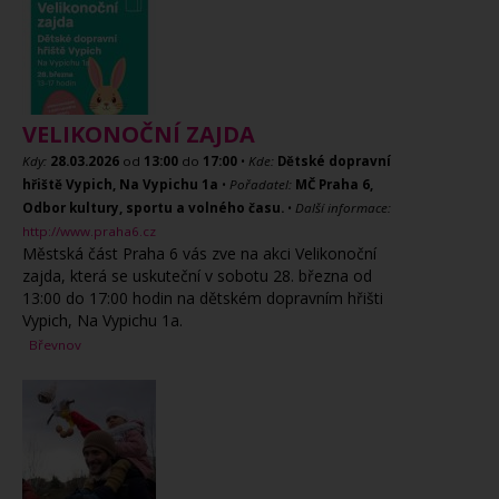
VELIKONOČNÍ ZAJDA
Kdy:
28.03.2026
od
13:00
do
17:00
•
Kde:
Dětské dopravní
hřiště Vypich, Na Vypichu 1a
•
Pořadatel:
MČ Praha 6,
Odbor kultury, sportu a volného času.
•
Další informace:
http://www.praha6.cz
Městská část Praha 6 vás zve na akci Velikonoční
zajda, která se uskuteční v sobotu 28. března od
13:00 do 17:00 hodin na dětském dopravním hřišti
Vypich, Na Vypichu 1a.
Břevnov