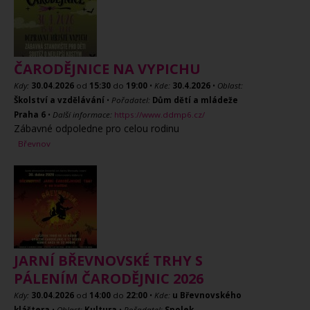
ČARODĚJNICE NA VYPICHU
Kdy:
30.04.2026
od
15:30
do
19:00
•
Kde:
30.4.2026
•
Oblast:
Školství a vzdělávání
•
Pořadatel:
Dům dětí a mládeže
Praha 6
•
Další informace:
https://www.ddmp6.cz/
Zábavné odpoledne pro celou rodinu
Břevnov
JARNÍ BŘEVNOVSKÉ TRHY S
PÁLENÍM ČARODĚJNIC 2026
Kdy:
30.04.2026
od
14:00
do
22:00
•
Kde:
u Břevnovského
kláštera
•
Oblast:
Kultura
•
Pořadatel:
Spolek