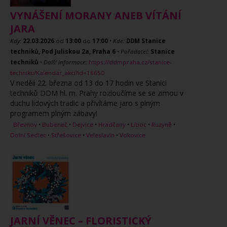
VYNÁŠENÍ MORANY ANEB VÍTÁNÍ
JARA
Kdy:
22.03.2026
od
13:00
do
17:00
•
Kde:
DDM Stanice
techniků, Pod Juliskou 2a, Praha 6
•
Pořadatel:
Stanice
techniků
•
Další informace:
https://ddmpraha.cz/stanice-
techniku/Kalendar_akci?id=16650
V neděli 22. března od 13 do 17 hodin ve Stanici
techniků DDM hl. m. Prahy rozloučíme se se zimou v
duchu lidových tradic a přivítáme jaro s plným
programem plným zábavy!
Břevnov
•
Bubeneč
•
Dejvice
•
Hradčany
•
Liboc
•
Ruzyně
•
Dolní Sedlec
•
Střešovice
•
Veleslavín
•
Vokovice
JARNÍ VĚNEC – FLORISTICKÝ