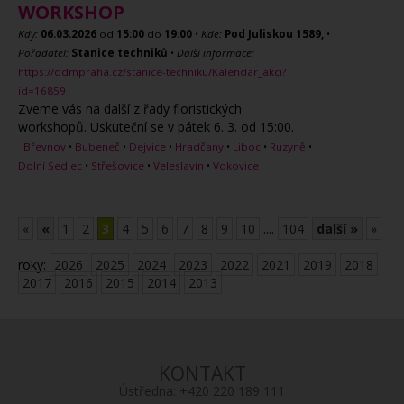
WORKSHOP
Kdy:
06.03.2026
od
15:00
do
19:00
•
Kde:
Pod Juliskou 1589,
•
Pořadatel:
Stanice techniků
•
Další informace:
https://ddmpraha.cz/stanice-techniku/Kalendar_akci?
id=16859
Zveme vás na další z řady floristických
workshopů. Uskuteční se v pátek 6. 3. od 15:00.
Břevnov
•
Bubeneč
•
Dejvice
•
Hradčany
•
Liboc
•
Ruzyně
•
Dolní Sedlec
•
Střešovice
•
Veleslavín
•
Vokovice
«
«
1
2
3
4
5
6
7
8
9
10
....
104
další »
»
roky:
2026
2025
2024
2023
2022
2021
2019
2018
2017
2016
2015
2014
2013
KONTAKT
Ústředna:
+420 220 189 111