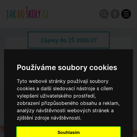
Zápisy do ZŠ 2026/27
Výroční zprávy
Používáme soubory cookies
Spádové oblasti ZŠ
Tyto webové stránky používají soubory
cookies a další sledovací nástroje s cílem
vylepšení uživatelského prostředí,
Koncepce školství
zobrazení přizpůsobeného obsahu a reklam,
analýzy návštěvnosti webových stránek a
zjištění zdroje návštěvnosti.
Dny otevřených dveří ZŠ
Souhlasím