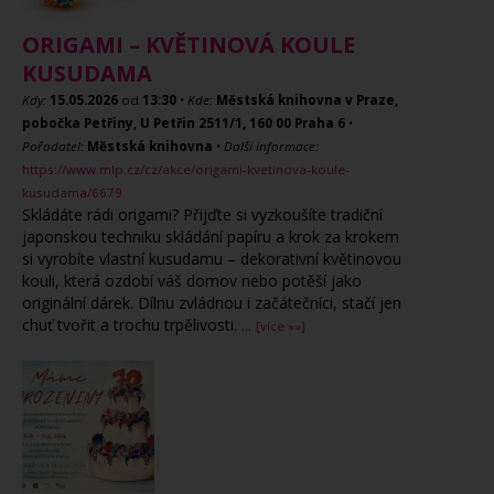
ORIGAMI – KVĚTINOVÁ KOULE
KUSUDAMA
Kdy:
15.05.2026
od
13:30
•
Kde:
Městská knihovna v Praze,
pobočka Petřiny, U Petřin 2511/1, 160 00 Praha 6
•
Pořadatel:
Městská knihovna
•
Další informace:
https://www.mlp.cz/cz/akce/origami-kvetinova-koule-
kusudama/6679
Skládáte rádi origami? Přijďte si vyzkoušíte tradiční
japonskou techniku skládání papíru a krok za krokem
si vyrobíte vlastní kusudamu – dekorativní květinovou
kouli, která ozdobí váš domov nebo potěší jako
originální dárek. Dílnu zvládnou i začátečníci, stačí jen
chuť tvořit a trochu trpělivosti.
...
[více »»]