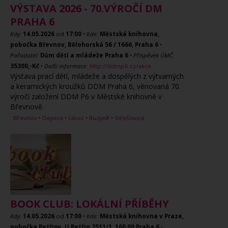
VÝSTAVA 2026 - 70.VÝROČÍ DM
PRAHA 6
Kdy:
14.05.2026
od
17:00
•
Kde:
Městská knihovna,
pobočka Břevnov, Bělohorská 56 / 1666, Praha 6
•
Pořadatel:
Dům dětí a mládeže Praha 6
•
Příspěvek ÚMČ:
35300,-Kč
•
Další informace:
http://ddmp6.cz/akce
Výstava prací dětí, mládeže a dospělých z výtvarných
a keramických kroužků DDM Praha 6, věnovaná 70.
výročí založení DDM P6 v Městské knihovně v
Břevnově.
Břevnov
•
Dejvice
•
Liboc
•
Ruzyně
•
Střešovice
BOOK CLUB: LOKÁLNÍ PŘÍBĚHY
Kdy:
14.05.2026
od
17:00
•
Kde:
Městská knihovna v Praze,
pobočka Petřiny, U Petřin 2511/1, 160 00 Praha 6
•