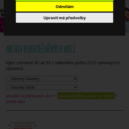
Když potřebujete pomoci
Odmítám
Upravit mé předvolby
Ročenka
ARCHIV USKUTEČNĚNÝCH AKCÍ
Výpis záznamů
81
až
90
z celkového počtu
2522
vyhovujících
záznamů.
aktuální a plánované akce
•
uskutečněné akce (archiv)
•
přidat akci