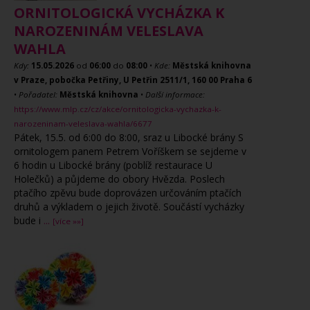
ORNITOLOGICKÁ VYCHÁZKA K
NAROZENINÁM VELESLAVA
WAHLA
Kdy:
15.05.2026
od
06:00
do
08:00
•
Kde:
Městská knihovna
v Praze, pobočka Petřiny, U Petřin 2511/1, 160 00 Praha 6
•
Pořadatel:
Městská knihovna
•
Další informace:
https://www.mlp.cz/cz/akce/ornitologicka-vychazka-k-
narozeninam-veleslava-wahla/6677
Pátek, 15.5. od 6:00 do 8:00, sraz u Libocké brány S
ornitologem panem Petrem Voříškem se sejdeme v
6 hodin u Libocké brány (poblíž restaurace U
Holečků) a půjdeme do obory Hvězda. Poslech
ptačího zpěvu bude doprovázen určováním ptačích
druhů a výkladem o jejich životě. Součástí vycházky
bude i
...
[více »»]