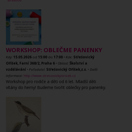
Břevnov
WORKSHOP: OBLEČME PANENKY
Kdy:
15.05.2026
od
15:00
do
17:00
•
Kde:
Střešovický
Oříšek, Farní 368/2, Praha 6
•
Oblast:
Školství a
vzdělávání
•
Pořadatel:
Střešovický Oříšek,z.s.
•
Další
informace:
http://www.stresovickyorisek.cz
Workshop pro rodiče a děti od 6 let. Mladší děti
vítány do herny! Budeme tvořit oblečky pro panenky.