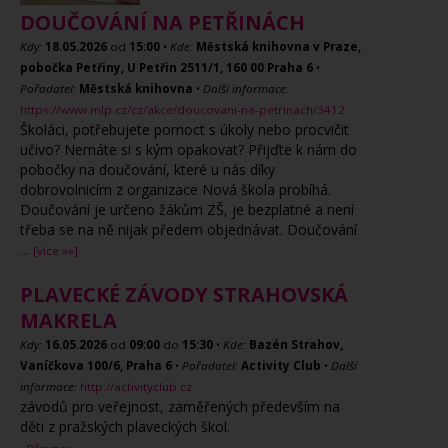
DOUČOVÁNÍ NA PETŘINÁCH
Kdy:
18.05.2026
od
15:00
•
Kde:
Městská knihovna v Praze,
pobočka Petřiny, U Petřin 2511/1, 160 00 Praha 6
•
Pořadatel:
Městská knihovna
•
Další informace:
https://www.mlp.cz/cz/akce/doucovani-na-petrinach/3412
Školáci, potřebujete pomoct s úkoly nebo procvičit
učivo? Nemáte si s kým opakovat? Přijďte k nám do
pobočky na doučování, které u nás díky
dobrovolnicím z organizace Nová škola probíhá.
Doučování je určeno žákům ZŠ, je bezplatné a není
třeba se na ně nijak předem objednávat. Doučování
...
[více »»]
PLAVECKÉ ZÁVODY STRAHOVSKÁ
MAKRELA
Kdy:
16.05.2026
od
09:00
do
15:30
•
Kde:
Bazén Strahov,
Vaníčkova 100/6, Praha 6
•
Pořadatel:
Activity Club
•
Další
informace:
http://activityclub.cz
závodů pro veřejnost, zaměřených především na
děti z pražských plaveckých škol.