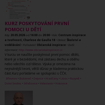
KURZ POSKYTOVÁNÍ PRVNÍ
POMOCI U DĚTÍ
Kdy:
20.05.2026
od
16:00
do
20:00
•
Kde:
Centrum inspirace
a tvořivosti, Charlese de Gaulla 18
•
Oblast:
Školství a
vzdělávání
•
Pořadatel:
Občanská inspirace
•
Další
informace:
http://www.obcanskainspirace.cz
V kurzu se naučíte poskytnout první pomoc dítěti,
které je v bezvědomí, má zástavu dechu a oběhu
nebo vdechlo cizí těleso. Výuka je omezena na
nejnutnější teorii, větší důraz je kladenna praktickou
část.Kurz pořádáme ve spolupráci s ČČK.
Břevnov
•
Bubeneč
•
Dejvice
•
Hradčany
•
Liboc
•
Ruzyně
•
Dolní Sedlec
•
Střešovice
•
Veleslavín
•
Vokovice