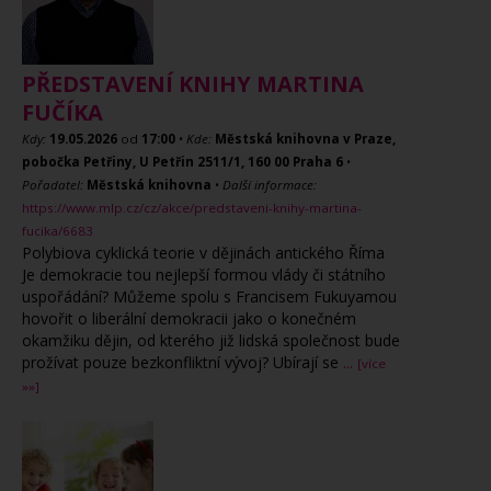
PŘEDSTAVENÍ KNIHY MARTINA
FUČÍKA
Kdy:
19.05.2026
od
17:00
•
Kde:
Městská knihovna v Praze,
pobočka Petřiny, U Petřin 2511/1, 160 00 Praha 6
•
Pořadatel:
Městská knihovna
•
Další informace:
https://www.mlp.cz/cz/akce/predstaveni-knihy-martina-
fucika/6683
Polybiova cyklická teorie v dějinách antického Říma
Je demokracie tou nejlepší formou vlády či státního
uspořádání? Můžeme spolu s Francisem Fukuyamou
hovořit o liberální demokracii jako o konečném
okamžiku dějin, od kterého již lidská společnost bude
prožívat pouze bezkonfliktní vývoj? Ubírají se
...
[více
»»]