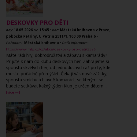
DESKOVKY PRO DĚTI
Kdy:
18.05.2026
od
15:45
•
Kde:
Městská knihovna v Praze,
pobočka Petřiny, U Petřin 2511/1, 160 00 Praha 6
•
Pořadatel:
Městská knihovna
•
Další informace:
https://www.mlp.cz/cz/akce/deskovky-pro-deti/3396
Máte rádi hry, dobrodružství a zábavu s kamarády?
Přijďte k nám do klubu deskových her! Zahrajeme si
spoustu skvělých her, od jednoduchých až po ty, kde
musíte pořádně přemýšlet. Čekají vás nové zážitky,
spousta smíchu a hlavně kamarádi, se kterými se
budete setkávat každý týden.Klub je určen dětem
...
[více »»]