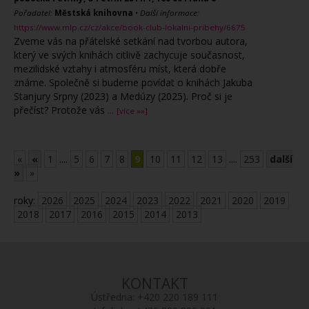
Pořadatel:
Městská knihovna
•
Další informace:
https://www.mlp.cz/cz/akce/book-club-lokalni-pribehy/6675
Zveme vás na přátelské setkání nad tvorbou autora,
který ve svých knihách citlivě zachycuje současnost,
mezilidské vztahy i atmosféru míst, která dobře
známe. Společně si budeme povídat o knihách Jakuba
Stanjury Srpny (2023) a Medúzy (2025). Proč si je
přečíst? Protože vás
...
[více »»]
«
«
1
....
5
6
7
8
9
10
11
12
13
....
253
další
»
»
roky:
2026
2025
2024
2023
2022
2021
2020
2019
2018
2017
2016
2015
2014
2013
KONTAKT
Ústředna:
+420 220 189 111