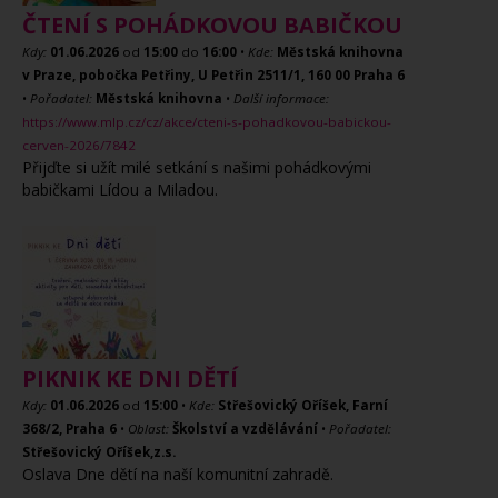
ČTENÍ S POHÁDKOVOU BABIČKOU
Kdy:
01.06.2026
od
15:00
do
16:00
•
Kde:
Městská knihovna
v Praze, pobočka Petřiny, U Petřin 2511/1, 160 00 Praha 6
•
Pořadatel:
Městská knihovna
•
Další informace:
https://www.mlp.cz/cz/akce/cteni-s-pohadkovou-babickou-
cerven-2026/7842
Přijďte si užít milé setkání s našimi pohádkovými
babičkami Lídou a Miladou.
PIKNIK KE DNI DĚTÍ
Kdy:
01.06.2026
od
15:00
•
Kde:
Střešovický Oříšek, Farní
368/2, Praha 6
•
Oblast:
Školství a vzdělávání
•
Pořadatel:
Střešovický Oříšek,z.s.
Oslava Dne dětí na naší komunitní zahradě.