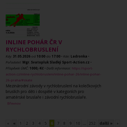
INLINE POHÁR ČR V
RYCHLOBRUSLENÍ
Kdy:
31.05.2026
od
10:00
do
17:00
•
Kde:
Ladronka
•
Pořadatel:
Mgr. Svatopluk Sladký Sport-Action.cz
•
Příspěvek ÚMČ:
1000,-Kč
•
Další informace:
https://sport-
action.cz/inline-rychlobrusleni/inline-pohar-26/inline-pohar-
26-praha/#skate
Mezinárodní závody v rychlobruslení na kolečkových
bruslích pro děti i dospělé v kategoriích pro
amatérské bruslaře i závodní rychlobruslaře.
Břevnov
«
«
1
2
3
4
5
6
7
8
9
10
....
252
další »
»