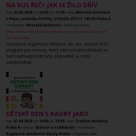
NA KUS ŘEČI: JAK SE ŽILO DŘÍV
Kdy:
02.06.2026
od
16:00
do
17:00
•
Kde:
Městská knihovna
v Praze, pobočka Petřiny, U Petřin 2511/1, 160 00 Praha 6
•
Pořadatel:
Městská knihovna
•
Další informace:
https://www.mlp.cz/cz/akce/na-kus-reci-na-petrinach-jak-se-
zilo-driv/7844
Nezisková organizace Blízkost vás zve „Na kus řeči“,
program pro seniory, který vám umožní setkávat se
nad zajímavými tématy, popovídat si, nebo
zavzpomínat.
DĚTSKÝ DEN S RAGBY JARO
Kdy:
01.06.2026
od
16:00
do
18:00
•
Kde:
Stadion Markéta,
Praha 6
•
Oblast:
Školství a vzdělávání
•
Pořadatel:
Ragbyová akademie Olymp Praha
•
Příspěvek ÚMČ: