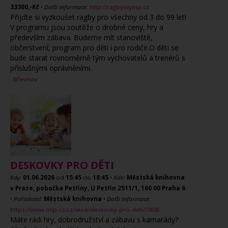
33300,-Kč
•
Další informace:
http://ragbyolymp.cz
Přijďte si vyzkoušet ragby pro všechny od 3 do 99 let!
V programu jsou soutěže o drobné ceny, hry a
především zábava. Budeme mít stanoviště,
občerstvení, program pro děti i pro rodiče.O děti se
bude starat rovnoměrně tým vychovatelů a trenérů s
příslušnými oprávněními.
Břevnov
DESKOVKY PRO DĚTI
Kdy:
01.06.2026
od
15:45
do
18:45
•
Kde:
Městská knihovna
v Praze, pobočka Petřiny, U Petřin 2511/1, 160 00 Praha 6
•
Pořadatel:
Městská knihovna
•
Další informace:
https://www.mlp.cz/cz/akce/deskovky-pro-deti/7808
Máte rádi hry, dobrodružství a zábavu s kamarády?