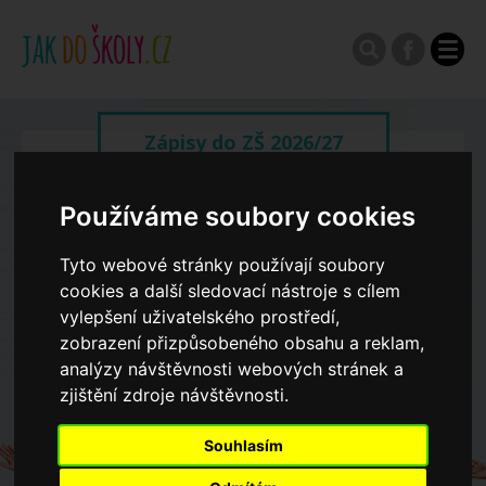
Zápisy do ZŠ 2026/27
Výroční zprávy
Používáme soubory cookies
Tyto webové stránky používají soubory
Spádové oblasti ZŠ
cookies a další sledovací nástroje s cílem
vylepšení uživatelského prostředí,
zobrazení přizpůsobeného obsahu a reklam,
Koncepce školství
analýzy návštěvnosti webových stránek a
zjištění zdroje návštěvnosti.
Dny otevřených dveří ZŠ
Souhlasím