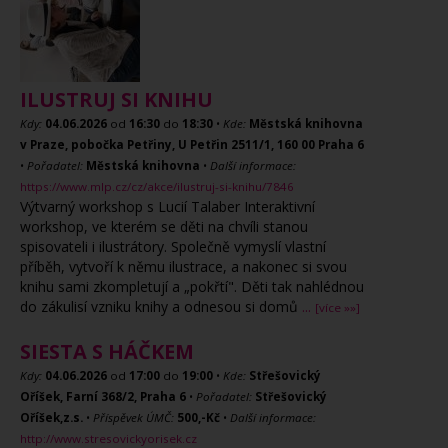
ILUSTRUJ SI KNIHU
Kdy:
04.06.2026
od
16:30
do
18:30
•
Kde:
Městská knihovna
v Praze, pobočka Petřiny, U Petřin 2511/1, 160 00 Praha 6
•
Pořadatel:
Městská knihovna
•
Další informace:
https://www.mlp.cz/cz/akce/ilustruj-si-knihu/7846
Výtvarný workshop s Lucií Talaber Interaktivní
workshop, ve kterém se děti na chvíli stanou
spisovateli i ilustrátory. Společně vymyslí vlastní
příběh, vytvoří k němu ilustrace, a nakonec si svou
knihu sami zkompletují a „pokřtí". Děti tak nahlédnou
do zákulisí vzniku knihy a odnesou si domů
...
[více »»]
SIESTA S HÁČKEM
Kdy:
04.06.2026
od
17:00
do
19:00
•
Kde:
Střešovický
Oříšek, Farní 368/2, Praha 6
•
Pořadatel:
Střešovický
Oříšek,z.s.
•
Příspěvek ÚMČ:
500,-Kč
•
Další informace:
http://www.stresovickyorisek.cz