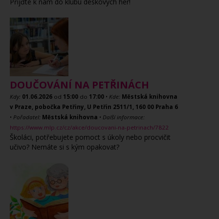
Přijďte k nám do klubu deskových her!
DOUČOVÁNÍ NA PETŘINÁCH
Kdy:
01.06.2026
od
15:00
do
17:00
•
Kde:
Městská knihovna
v Praze, pobočka Petřiny, U Petřin 2511/1, 160 00 Praha 6
•
Pořadatel:
Městská knihovna
•
Další informace:
https://www.mlp.cz/cz/akce/doucovani-na-petrinach/7822
Školáci, potřebujete pomoct s úkoly nebo procvičit
učivo? Nemáte si s kým opakovat?