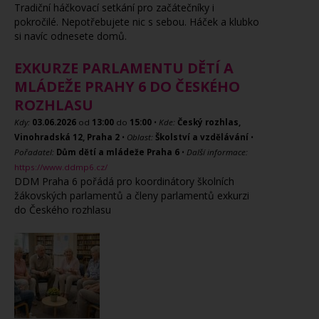
Tradiční háčkovací setkání pro začátečníky i
pokročilé. Nepotřebujete nic s sebou. Háček a klubko
si navíc odnesete domů.
EXKURZE PARLAMENTU DĚTÍ A
MLÁDEŽE PRAHY 6 DO ČESKÉHO
ROZHLASU
Kdy:
03.06.2026
od
13:00
do
15:00
•
Kde:
Český rozhlas,
Vinohradská 12, Praha 2
•
Oblast:
Školství a vzdělávání
•
Pořadatel:
Dům dětí a mládeže Praha 6
•
Další informace:
https://www.ddmp6.cz/
DDM Praha 6 pořádá pro koordinátory školních
žákovských parlamentů a členy parlamentů exkurzi
do Českého rozhlasu