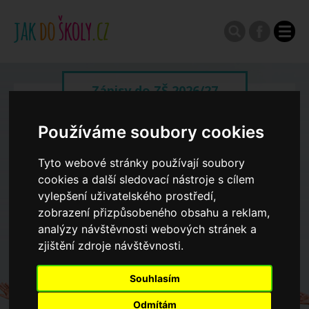
Zápisy do ZŠ 2026/27
Používáme soubory cookies
Výroční zprávy
Tyto webové stránky používají soubory
Spádové oblasti ZŠ
cookies a další sledovací nástroje s cílem
vylepšení uživatelského prostředí,
zobrazení přizpůsobeného obsahu a reklam,
Koncepce školství
analýzy návštěvnosti webových stránek a
zjištění zdroje návštěvnosti.
Dny otevřených dveří ZŠ
Souhlasím
Odmítám