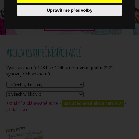
Když potřebujete pomoci
Upravit mé předvolby
Ročenka
ARCHIV USKUTEČNĚNÝCH AKCÍ
Výpis záznamů
1431
až
1440
z celkového počtu
2522
vyhovujících záznamů.
aktuální a plánované akce
•
uskutečněné akce (archiv)
•
přidat akci