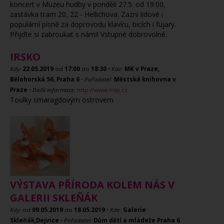
koncert v Muzeu hudby v pondělí 27.5. od 19:00,
zastávka tram 20, 22 - Hellichova. Zazní lidové i
populární písně za doprovodu klavíru, bicích i fujary.
Přijďte si zabroukat s námi! Vstupné dobrovolné.
IRSKO
Kdy:
22.05.2019
od
17:00
do
18:30
•
Kde:
MK v Praze,
Bělohorská 56, Praha 6
•
Pořadatel:
Městská knihovna v
Praze
•
Další informace:
http://www.mlp.cz
Toulky smaragdovým ostrovem
VÝSTAVA PŘÍRODA KOLEM NÁS V
GALERII SKLEŇÁK
Kdy:
od
09.05.2019
do
18.05.2019
•
Kde:
Galerie
Skleňák,Dejvice
•
Pořadatel:
Dům dětí a mládeže Praha 6