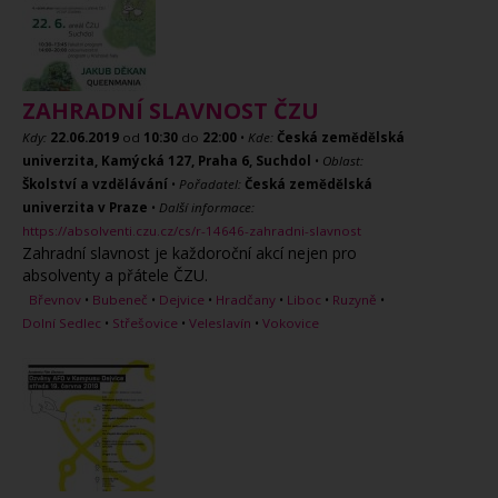
ZAHRADNÍ SLAVNOST ČZU
Kdy:
22.06.2019
od
10:30
do
22:00
•
Kde:
Česká zemědělská
univerzita, Kamýcká 127, Praha 6, Suchdol
•
Oblast:
Školství a vzdělávání
•
Pořadatel:
Česká zemědělská
univerzita v Praze
•
Další informace:
https://absolventi.czu.cz/cs/r-14646-zahradni-slavnost
Zahradní slavnost je každoroční akcí nejen pro
absolventy a přátele ČZU.
Břevnov
•
Bubeneč
•
Dejvice
•
Hradčany
•
Liboc
•
Ruzyně
•
Dolní Sedlec
•
Střešovice
•
Veleslavín
•
Vokovice