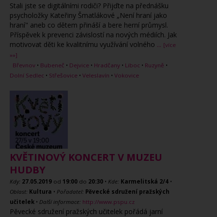
Stali jste se digitálními rodiči? Přijďte na přednášku
psycholožky Kateřiny Šmatlákové „Není hraní jako
hraní" aneb co dětem přináší a bere herní průmysl.
Příspěvek k prevenci závislostí na nových médiích. Jak
motivovat děti ke kvalitnímu využívání volného
...
[více
»»]
Břevnov
•
Bubeneč
•
Dejvice
•
Hradčany
•
Liboc
•
Ruzyně
•
Dolní Sedlec
•
Střešovice
•
Veleslavín
•
Vokovice
KVĚTINOVÝ KONCERT V MUZEU
HUDBY
Kdy:
27.05.2019
od
19:00
do
20:30
•
Kde:
Karmelitská 2/4
•
Oblast:
Kultura
•
Pořadatel:
Pěvecké sdružení pražských
učitelek
•
Další informace:
http://www.pspu.cz
Pěvecké sdružení pražských učitelek pořádá jarní