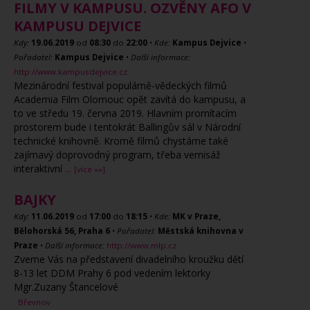
FILMY V KAMPUSU. OZVĚNY AFO V
KAMPUSU DEJVICE
Kdy:
19.06.2019
od
08:30
do
22:00
•
Kde:
Kampus Dejvice
•
Pořadatel:
Kampus Dejvice
•
Další informace:
http://www.kampusdejvice.cz
Mezinárodní festival populárně-vědeckých filmů
Academia Film Olomouc opět zavítá do kampusu, a
to ve středu 19. června 2019. Hlavním promítacím
prostorem bude i tentokrát Ballingův sál v Národní
technické knihovně. Kromě filmů chystáme také
zajímavý doprovodný program, třeba vernisáž
interaktivní
...
[více »»]
BAJKY
Kdy:
11.06.2019
od
17:00
do
18:15
•
Kde:
MK v Praze,
Bělohorská 56, Praha 6
•
Pořadatel:
Městská knihovna v
Praze
•
Další informace:
http://www.mlp.cz
Zveme Vás na představení divadelního kroužku dětí
8-13 let DDM Prahy 6 pod vedením lektorky
Mgr.Zuzany Štancelové
Břevnov