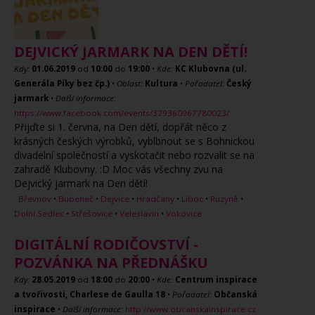
DEJVICKÝ JARMARK NA DEN DĚTÍ!
Kdy:
01.06.2019
od
10:00
do
19:00
•
Kde:
KC Klubovna (ul.
Generála Píky bez čp.)
•
Oblast:
Kultura
•
Pořadatel:
Český
jarmark
•
Další informace:
https://www.facebook.com/events/329360967780023/
Přijďte si 1. června, na Den dětí, dopřát něco z
krásných českých výrobků, vyblbnout se s Bohnickou
divadelní společností a vyskotačit nebo rozvalit se na
zahradě Klubovny. :D Moc vás všechny zvu na
Dejvický jarmark na Den dětí!
Břevnov
•
Bubeneč
•
Dejvice
•
Hradčany
•
Liboc
•
Ruzyně
•
Dolní Sedlec
•
Střešovice
•
Veleslavín
•
Vokovice
DIGITÁLNÍ RODIČOVSTVÍ -
POZVÁNKA NA PŘEDNÁŠKU
Kdy:
28.05.2019
od
18:00
do
20:00
•
Kde:
Centrum inspirace
a tvořivosti, Charlese de Gaulla 18
•
Pořadatel:
Občanská
inspirace
•
Další informace:
http://www.obcanskainspirace.cz