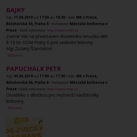
BAJKY
Kdy:
11.06.2019
od
17:00
do
18:30
•
Kde:
MK v Praze,
Bělohorská 56, Praha 6
•
Pořadatel:
Městská knihovna v
Praze
•
Další informace:
http://www.mlp.cz
Zveme Vás na představení divadelního kroužku dětí
8-13 let DDM Prahy 6 pod vedením lektorky
Mgr.Zuzany Štancelové
Břevnov
PAPUCHALK PETR
Kdy:
05.06.2019
od
17:00
do
17:30
•
Kde:
MK v Praze,
Bělohorská 56, Praha 6
•
Pořadatel:
Městská knihovna v
Praze
•
Další informace:
http://www.mlp.cz
Divadélko s dílničkou pro nejmenší návštěvníky
knihovny.
Břevnov