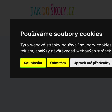
Základní školy
Aktuality
Akce
Soukromé zákl
Když potřebujete pomoci
Ročenka
cookies
Používáme soubory cookies
Tyto webové stránky používají soubory cookies 
Zápisy do ZŠ 2026/27
reklam, analýzy návštěvnosti webových stránek a
Souhlasím
Odmítám
Upravit mé předvolby
Dny otevřených dveří ZŠ