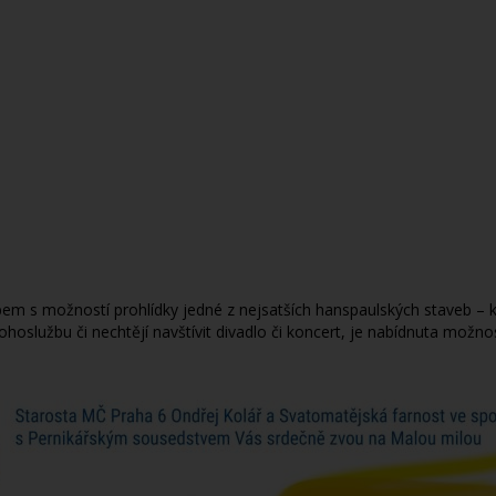
m s možností prohlídky jedné z nejsatších hanspaulských staveb – ka
hoslužbu či nechtějí navštívit divadlo či koncert, je nabídnuta možn