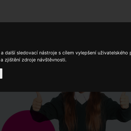
adní školy
Stavíme
Související legislativa
Nejčastější otázky + 
a další sledovací nástroje s cílem vylepšení uživatelského
Výroční zprávy
Spádové oblasti ZŠ
 zjištění zdroje návštěvnosti.
Když potřebujete pomoci
Ročenk