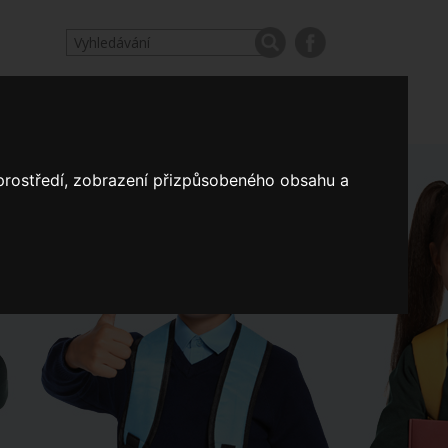
odpovědi
Výroční zprávy našich škol
Nastavení
 prostředí, zobrazení přizpůsobeného obsahu a
Koncepce školství
a