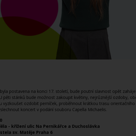
 byla postavena na konci 17. století, bude poutní slavnost opět zaháje
U pěti stánků bude možnost zakoupit květiny, nejrůznější ozdoby, o
u vyzkoušet ozdobit perníček, proběhnout krátkou trasu orientační
yslechnout koncert v podání souboru Capella Michaelis.
0
ěla - křížení ulic Na Pernikářce a Duchoslávka
stela sv. Matěje Praha 6