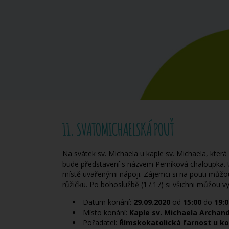
11. SVATOMICHAELSKÁ POUŤ
Na svátek sv. Michaela u kaple sv. Michaela, která
bude představení s názvem Perníková chaloupka. 
místě uvařenými nápoji. Zájemci si na pouti můžo
růžičku. Po bohoslužbě (17.17) si všichni můžou v
Datum konání:
29.09.2020
od
15:00
do
19:0
Místo konání:
Kaple sv. Michaela Archand
Pořadatel:
Římskokatolická farnost u ko