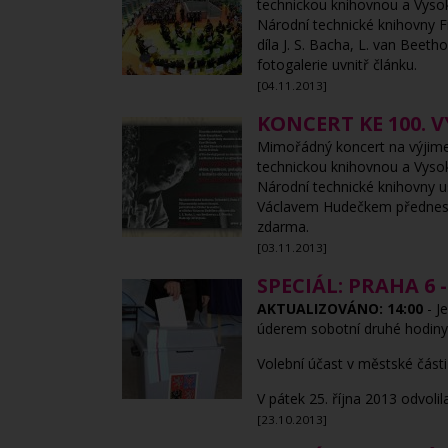
technickou knihovnou a Vysok
Národní technické knihovny F
díla J. S. Bacha, L. van Beet
fotogalerie uvnitř článku.
[04.11.2013]
KONCERT KE 100. 
Mimořádný koncert na výjimeč
technickou knihovnou a Vysok
Národní technické knihovny u
Václavem Hudečkem přednese d
zdarma.
[03.11.2013]
SPECIÁL: PRAHA 6 
AKTUALIZOVÁNO: 14:00
- J
úderem sobotní druhé hodiny 
Volební účast v městské část
V pátek 25. října 2013 odvoli
[23.10.2013]