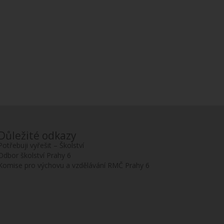
Důležité odkazy
Potřebuji vyřešit – Školství
Odbor školství Prahy 6
Komise pro výchovu a vzdělávání RMČ Prahy 6