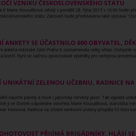
ÝROČÍ VZNIKU ČESKOSLOVENSKÉHO STÁTU
a 6 Marie Kousalíková zahájí v pondělí 28. října 2013 v 16:00 hodin 
u Československého státu. Zároveň bude představena také výstava "Osob
Í ANKETY SE ÚČASTNILO 600 OBYVATEL, DĚK
ní anketa městské části Praha 6 zaznamenala velký ohlas. Dotazník 
 končí. Nyní se začnou zpracovávat výsledky pro veřejnou prezentac
JÍ UNIKÁTNÍ ZELENOU UČEBNU, RADNICE NA N
ální naučné panely a nově i japonský červený javor. Tak vypadá uniká
tně ji ve čtvrtek odpoledne otevřela Marie Kousalíková, starostka měs
r Honsová. Radnice na zřízení venkovní učebny přispěla 53 tisíci ko
OHOTOVOST PŘIJÍMÁ BRIGÁDNÍKY, HLÁSÍ SE