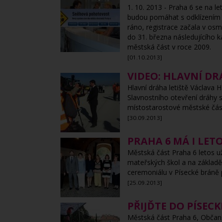
1. 10. 2013 - Praha 6 se na le
budou pomáhat s odklízením 
ráno, registrace začala v osm
do 31. března následujícího k
městská část v roce 2009.
[01.10.2013]
VIDEO: HLAVNÍ DR
Hlavní dráha letiště Václava 
Slavnostního otevření dráhy 
místostarostové městské část
[30.09.2013]
PRAHA 6 MÁ I LETO
Městská část Praha 6 letos už
mateřských škol a na základě
ceremoniálu v Písecké bráně p
[25.09.2013]
PŘIJĎTE DO PÍSEC
Městská část Praha 6, Občansk