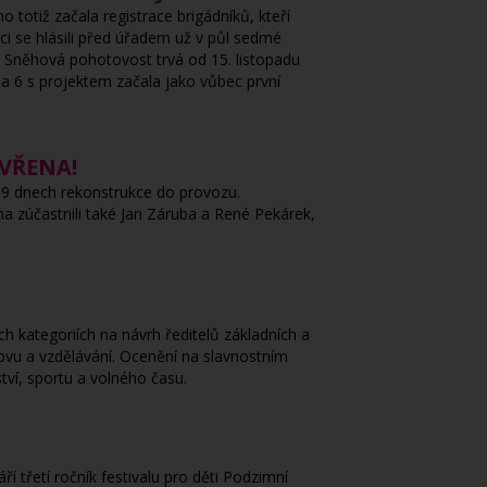
o totiž začala registrace brigádníků, kteří
 se hlásili před úřadem už v půl sedmé
. Sněhová pohotovost trvá od 15. listopadu
ha 6 s projektem začala jako vůbec první
VŘENA!
139 dnech rekonstrukce do provozu.
ha zúčastnili také Jan Záruba a René Pekárek,
ch kategoriích na návrh ředitelů základních a
ovu a vzdělávání. Ocenění na slavnostním
tví, sportu a volného času.
 třetí ročník festivalu pro děti Podzimní