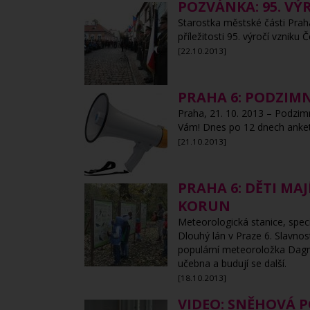
POZVÁNKA: 95. V
Starostka městské části Prah
příležitosti 95. výročí vznik
[22.10.2013]
PRAHA 6: PODZIMN
Praha, 21. 10. 2013 – Podzim
Vám! Dnes po 12 dnech anketa
[21.10.2013]
PRAHA 6: DĚTI MA
KORUN
Meteorologická stanice, speci
Dlouhý lán v Praze 6. Slavnos
populární meteoroložka Dagma
učebna a budují se další.
[18.10.2013]
VIDEO: SNĚHOVÁ P