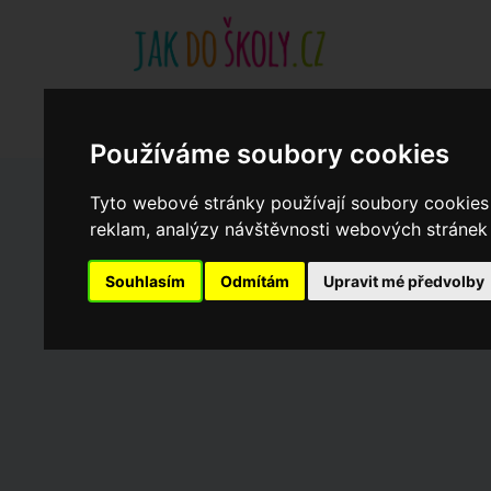
Základní školy
Aktuality
Akce
Soukromé zákl
Když potřebujete pomoci
Ročenka
cookies
Používáme soubory cookies
Tyto webové stránky používají soubory cookies 
Zápisy do ZŠ 2026/27
reklam, analýzy návštěvnosti webových stránek a
Souhlasím
Odmítám
Upravit mé předvolby
Dny otevřených dveří ZŠ