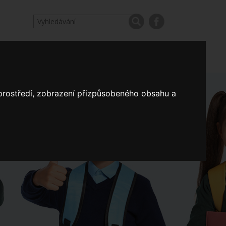
odpovědi
Výroční zprávy našich škol
Nastavení
 prostředí, zobrazení přizpůsobeného obsahu a
Koncepce školství
a