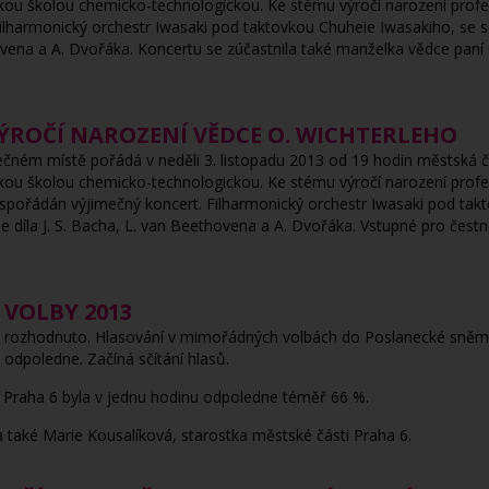
ou školou chemicko-technologickou. Ke stému výročí narození profeso
ilharmonický orchestr Iwasaki pod taktovkou Chuheie Iwasakiho, se
hovena a A. Dvořáka. Koncertu se zúčastnila také manželka vědce paní
VÝROČÍ NAROZENÍ VĚDCE O. WICHTERLEHO
ném místě pořádá v neděli 3. listopadu 2013 od 19 hodin městská čá
ou školou chemicko-technologickou. Ke stému výročí narození profes
spořádán výjimečný koncert. Filharmonický orchestr Iwasaki pod takt
íla J. S. Bacha, L. van Beethovena a A. Dvořáka. Vstupné pro čestn
- VOLBY 2013
e rozhodnuto. Hlasování v mimořádných volbách do Poslanecké sněmo
odpoledne. Začíná sčítání hlasů.
i Praha 6 byla v jednu hodinu odpoledne téměř 66 %.
la také Marie Kousalíková, starostka městské části Praha 6.