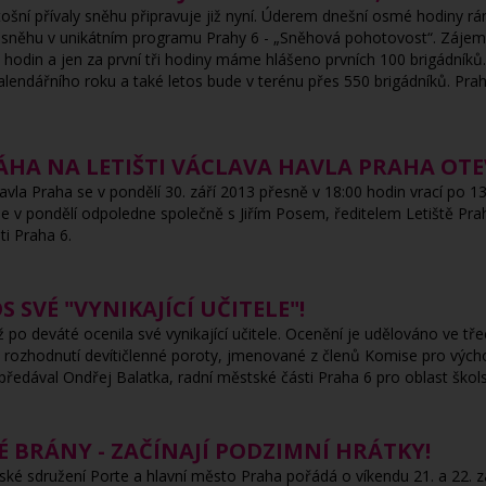
tošní přívaly sněhu připravuje již nyní. Úderem dnešní osmé hodiny rán
sněhu v unikátním programu Prahy 6 - „Sněhová pohotovost“. Zájemci
 hodin a jen za první tři hodiny máme hlášeno prvních 100 brigádníků
alendářního roku a také letos bude v terénu přes 550 brigádníků. Pra
ÁHA NA LETIŠTI VÁCLAVA HAVLA PRAHA OTE
Havla Praha se v pondělí 30. září 2013 přesně v 18:00 hodin vrací po 
se v pondělí odpoledne společně s Jiřím Posem, ředitelem Letiště Pra
i Praha 6.
S SVÉ "VYNIKAJÍCÍ UČITELE"!
 po deváté ocenila své vynikající učitele. Ocenění je udělováno ve tře
 rozhodnutí devítičlenné poroty, jmenované z členů Komise pro vých
ředával Ondřej Balatka, radní městské části Praha 6 pro oblast škols
KÉ BRÁNY - ZAČÍNAJÍ PODZIMNÍ HRÁTKY!
é sdružení Porte a hlavní město Praha pořádá o víkendu 21. a 22. září