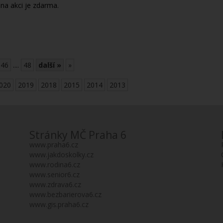
 na akci je zdarma.
46
....
48
další »
»
020
2019
2018
2015
2014
2013
Stránky MČ Praha 6
www.praha6.cz
www.jakdoskolky.cz
www.rodina6.cz
www.senior6.cz
www.zdrava6.cz
www.bezbarierova6.cz
www.gis.praha6.cz