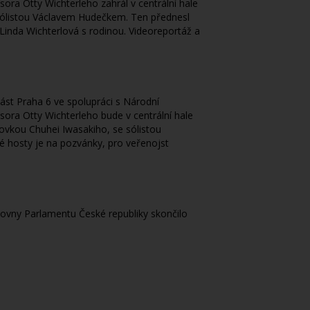
ra Otty Wichterleho zahrál v centrální hale
 sólistou Václavem Hudečkem. Ten přednesl
 Linda Wichterlová s rodinou. Videoreportáž a
st Praha 6 ve spolupráci s Národní
ora Otty Wichterleho bude v centrální hale
ovkou Chuhei Iwasakiho, se sólistou
é hosty je na pozvánky, pro veřenojst
vny Parlamentu České republiky skončilo