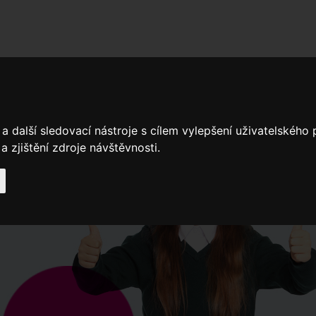
adní školy
Stavíme
Související legislativa
Nejčastější otázky + 
a další sledovací nástroje s cílem vylepšení uživatelského
Výroční zprávy
Spádové oblasti ZŠ
 zjištění zdroje návštěvnosti.
Když potřebujete pomoci
Ročenk