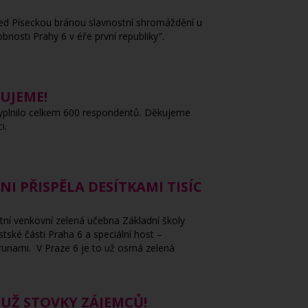
před Píseckou bránou slavnostní shromáždění u
nosti Prahy 6 v éře první republiky".
UJEME!
vyplnilo celkem 600 respondentů. Děkujeme
i.
I PŘISPĚLA DESÍTKAMI TISÍC
tní venkovní zelená učebna Základní školy
tské části Praha 6 a speciální host –
runami. V Praze 6 je to už osmá zelená
 UŽ STOVKY ZÁJEMCŮ!