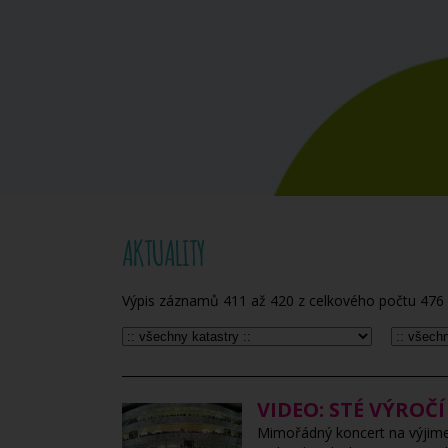
AKTUALITY
Výpis záznamů
411
až
420
z celkového počtu
476
VIDEO: STÉ VÝROČ
Mimořádný koncert na výjimeč