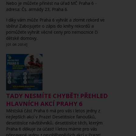
Nebo je můžete přinést na úřad MČ Praha 6 -
adresa: Čs. armády 23, Praha 6.
I díky vám může Praha 6 vyhrát a zlomit rekord ve
sběru! Zabojujete o zápis do knihy rekordů a
pomůžete vyhrát věcné ceny pro nemocnice či
dětské domovy.
[01.04.2014]
TADY NESMÍTE CHYBĚT! PŘEHLED
HLAVNÍCH AKCÍ PRAHY 6
Městská část Praha 6 má pro vás i letos jedny z
nejlepších akcí v Praze! Desetitisíce fanoušků,
desetitisíce návštěvníků, desetitisíce těch, kterým
Praha 6 děkuje za účast! I letos máme pro vás
připravené jedny z nejoblíbenějších akcí v Praze!