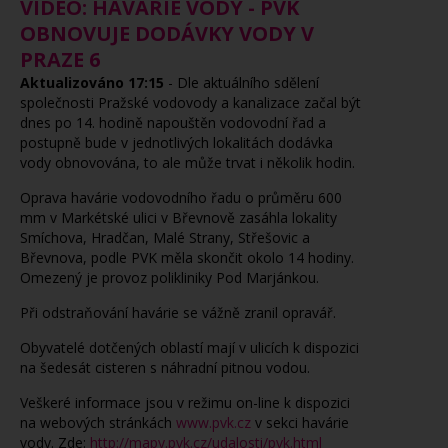
VIDEO: HAVÁRIE VODY - PVK
OBNOVUJE DODÁVKY VODY V
PRAZE 6
Aktualizováno 17:15
- Dle aktuálního sdělení
společnosti Pražské vodovody a kanalizace začal být
dnes po 14. hodině napouštěn vodovodní řad a
postupně bude v jednotlivých lokalitách dodávka
vody obnovována, to ale může trvat i několik hodin.
Oprava havárie vodovodního řadu o průměru 600
mm v Markétské ulici v Břevnově zasáhla lokality
Smíchova, Hradčan, Malé Strany, Střešovic a
Břevnova, podle PVK měla skončit okolo 14 hodiny.
Omezený je provoz polikliniky Pod Marjánkou.
Při odstraňování havárie se vážně zranil opravář.
Obyvatelé dotčených oblastí mají v ulicích k dispozici
na šedesát cisteren s náhradní pitnou vodou.
Veškeré informace jsou v režimu on-line k dispozici
na webových stránkách
www.pvk.cz
v sekci havárie
vody. Zde:
http://mapy.pvk.cz/udalosti/pvk.html