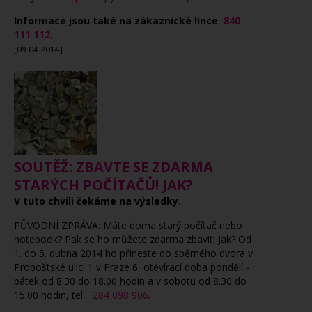
Informace jsou také na zákaznické lince
840
111 112
.
[09.04.2014]
SOUTĚŽ: ZBAVTE SE ZDARMA
STARÝCH POČÍTAČŮ! JAK?
V tuto chvíli čekáme na výsledky.
PŮVODNÍ ZPRÁVA: Máte doma starý počítač nebo
notebook? Pak se ho můžete zdarma zbavit! Jak? Od
1. do 5. dubna 2014 ho přineste do sběrného dvora v
Proboštské ulici 1 v Praze 6, otevírací doba pondělí -
pátek od 8.30 do 18.00 hodin a v sobotu od 8.30 do
15.00 hodin, tel.:
284 098 906
.