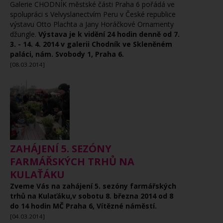
Galerie CHODNÍK městské části Praha 6 pořádá ve
spolupráci s Velvyslanectvím Peru v České republice
výstavu Otto Plachta a Jany Horáčkové Ornamenty
džungle.
Výstava je k vidění 24 hodin denně od 7.
3. - 14. 4. 2014 v galerii Chodník ve Skleněném
paláci, nám. Svobody 1, Praha 6.
[08.03.2014]
ZAHÁJENÍ 5. SEZÓNY
FARMÁŘSKÝCH TRHŮ NA
KULAŤÁKU
Zveme Vás na zahájení 5. sezóny farmářských
trhů na Kulaťáku,v sobotu 8. března 2014 od 8
do 14 hodin MČ Praha 6, Vítězné náměstí.
[04.03.2014]