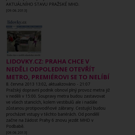
AKTUÁLNÍHO STAVU PRAŽSKÉ MHD.
[09.06.2013]
LIDOVKY.CZ: PRAHA CHCE V
NEDĚLI ODPOLEDNE OTEVŘÍT
METRO, PREMIÉROVI SE TO NELÍBÍ
8. června 2013 13:02, aktualizováno - 21:07
Pražský dopravní podnik obnoví plný provoz metra již
v neděli v 15:00. Soupravy metra budou zastavovat
ve všech stanicích, kolem vestibulů ale i nadále
zůstanou protipovodňové zábrany. Cestující budou
procházet vstupy v těchto bariérách. Od pondělí
začne na žádost Prahy 6 znovu jezdit MHD v
Podbabě.
[09.06.2013]