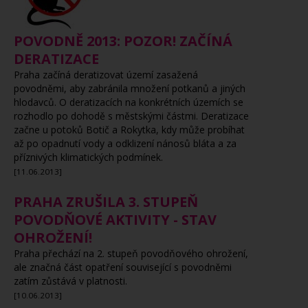
POVODNĚ 2013: POZOR! ZAČÍNÁ
DERATIZACE
Praha začíná deratizovat území zasažená
povodněmi, aby zabránila množení potkanů a jiných
hlodavců. O deratizacích na konkrétních územích se
rozhodlo po dohodě s městskými částmi. Deratizace
začne u potoků Botič a Rokytka, kdy může probíhat
až po opadnutí vody a odklizení nánosů bláta a za
příznivých klimatických podmínek.
[11.06.2013]
PRAHA ZRUŠILA 3. STUPEŇ
POVODŇOVÉ AKTIVITY - STAV
OHROŽENÍ!
Praha přechází na 2. stupeň povodňového ohrožení,
ale značná část opatření související s povodněmi
zatím zůstává v platnosti.
[10.06.2013]