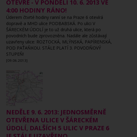
OTEVŘE - V PONDĚLÍ 10. 6. 2013 VE
4:00 HODINY RÁNO!
Úderem čtvrté hodiny ranní se na Praze 6 otevírá
dopravě a MHD ulice PODBABSKÁ. Po ulici V
ŠÁRECKÉM ÚDOLÍ je to už druhá ulice, která po
povodních bude zprovozněna. Nadále ale zůstávají
uzavřeny ulice: ROZTOCKÁ, MLÝNSKÁ, PAPÍRENSKÁ,
POD PAŤAŇKOU. STÁLE PLATÍ 3. POVODŇOVÝ
STUPEŇ!
[09.06.2013]
NEDĚLE 9. 6. 2013: JEDNOSMĚRNĚ
OTEVŘENA ULICE V ŠÁRECKÉM
ÚDOLÍ, DALŠÍCH 5 ULIC V PRAZE 6
JE STÁLE UZAVŘENO