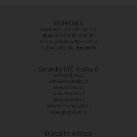
KONTAKT
Ústředna:
+420 220 189 111
Infolinka:
+420 800 800 001
E-mail:
podatelna@praha6.cz
Datová schránka:
bmzbv7c
Stránky MČ Praha 6
www.praha6.cz
www.jakdoskolky.cz
www.rodina6.cz
www.senior6.cz
www.zdrava6.cz
www.bezbarierova6.cz
www.gis.praha6.cz
Důležité odkazy