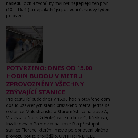
následujících 4 týdnů by měl být nejteplejší ten první
(10. - 16. 6.) a nejchladnější poslední červnový týden.
[09.06.2013]
POTVRZENO: DNES OD 15.00
HODIN BUDOU V METRU
ZPROVOZNĚNY VŠECHNY
ZBÝVAJÍCÍ STANICE
Pro cestující bude dnes v 15.00 hodin otevřeno osm
dosud uzavřených stanic pražského metra. Jedná se
o stanice Malostranská a Staroměstská na trase A,
Vltavská a Nádraží Holešovice na lince C, Křižíkova,
Invalidovna a Palmovka na trase B a přestupní
stanice Florenc, kterými metro po obnovení plného
provozu pouze projíždělo. UVNITŘ PŘEHLED