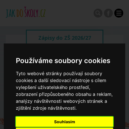
Zápisy do ZŠ 2026/27
Výroční zprávy
Používáme soubory cookies
Tyto webové stránky používají soubory
Spádové oblasti ZŠ
cookies a další sledovací nástroje s cílem
vylepšení uživatelského prostředí,
Koncepce školství
zobrazení přizpůsobeného obsahu a reklam,
analýzy návštěvnosti webových stránek a
zjištění zdroje návštěvnosti.
Dny otevřených dveří ZŠ
Souhlasím