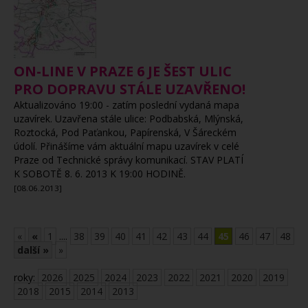
ON-LINE V PRAZE 6 JE ŠEST ULIC
PRO DOPRAVU STÁLE UZAVŘENO!
Aktualizováno 19:00 - zatím poslední vydaná mapa
uzavírek. Uzavřena stále ulice: Podbabská, Mlýnská,
Roztocká, Pod Paťankou, Papírenská, V Šáreckém
údolí. Přinášíme vám aktuální mapu uzavírek v celé
Praze od Technické správy komunikací. STAV PLATÍ
K SOBOTĚ 8. 6. 2013 K 19:00 HODINĚ.
[08.06.2013]
«
«
1
....
38
39
40
41
42
43
44
45
46
47
48
další »
»
roky:
2026
2025
2024
2023
2022
2021
2020
2019
2018
2015
2014
2013