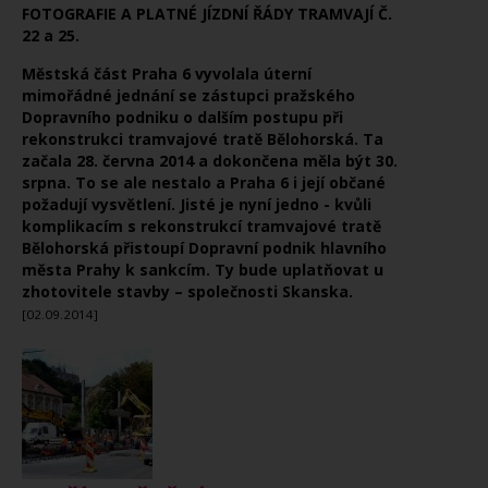
FOTOGRAFIE A PLATNÉ JÍZDNÍ ŘÁDY TRAMVAJÍ Č.
22 a 25.
Městská část Praha 6 vyvolala úterní
mimořádné jednání se zástupci pražského
Dopravního podniku o dalším postupu při
rekonstrukci tramvajové tratě Bělohorská. Ta
začala 28. června 2014 a dokončena měla být 30.
srpna. To se ale nestalo a Praha 6 i její občané
požadují vysvětlení. Jisté je nyní jedno - kvůli
komplikacím s rekonstrukcí tramvajové tratě
Bělohorská přistoupí Dopravní podnik hlavního
města Prahy k sankcím. Ty bude uplatňovat u
zhotovitele stavby – společnosti Skanska.
[02.09.2014]