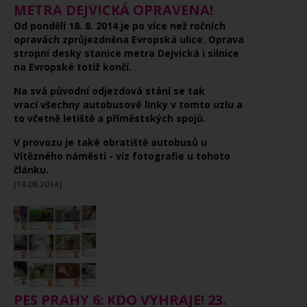
METRA DEJVICKÁ OPRAVENA!
Od pondělí 18. 8. 2014 je po více než ročních
opravách zprůjezdněna Evropská ulice. Oprava
stropní desky stanice metra Dejvická i silnice
na Evropské totiž končí.
Na svá původní odjezdová stání se tak
vrací všechny autobusové linky v tomto uzlu a
to včetně letiště a příměstských spojů.
V provozu je také obratiště autobusů u
Vítězného náměstí - viz fotografie u tohoto
článku.
[18.08.2014]
PES PRAHY 6: KDO VYHRAJE! 23.