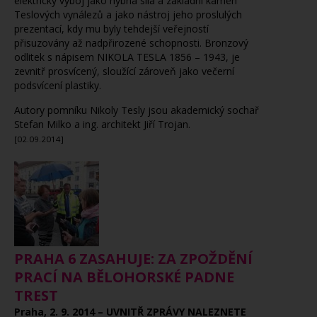
elektrický výboj jako hybná síla a základní kámen
Teslových vynálezů a jako nástroj jeho proslulých
prezentací, kdy mu byly tehdejší veřejností
přisuzovány až nadpřirozené schopnosti. Bronzový
odlitek s nápisem NIKOLA TESLA
1856 – 1943, je
zevnitř prosvícený, sloužící zároveň jako večerní
podsvícení plastiky.
Autory pomníku Nikoly Tesly jsou akademický sochař
Stefan Milko a ing. architekt Jiří Trojan.
[02.09.2014]
PRAHA 6 ZASAHUJE: ZA ZPOŽDĚNÍ
PRACÍ NA BĚLOHORSKÉ PADNE
TREST
Praha, 2. 9. 2014 – UVNITŘ ZPRÁVY NALEZNETE