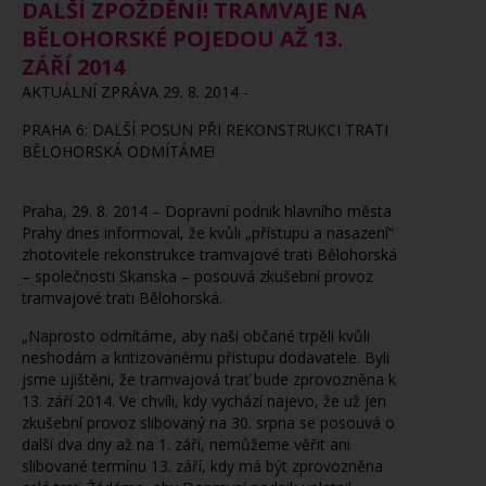
DALŠÍ ZPOŽDĚNÍ! TRAMVAJE NA
BĚLOHORSKÉ POJEDOU AŽ 13.
ZÁŘÍ 2014
AKTUÁLNÍ ZPRÁVA 29. 8. 2014 -
PRAHA 6: DALŠÍ POSUN PŘI REKONSTRUKCI TRATI
BĚLOHORSKÁ ODMÍTÁME!
Praha, 29. 8. 2014 – Dopravní podnik hlavního města
Prahy dnes informoval, že kvůli „přístupu a nasazení“
zhotovitele rekonstrukce tramvajové trati Bělohorská
– společnosti Skanska – posouvá zkušební provoz
tramvajové trati Bělohorská.
„Naprosto odmítáme, aby naši občané trpěli kvůli
neshodám a kritizovanému přístupu dodavatele. Byli
jsme ujištěni, že tramvajová trať bude zprovozněna k
13. září 2014. Ve chvíli, kdy vychází najevo, že už jen
zkušební provoz slibovaný na 30. srpna se posouvá o
další dva dny až na 1. září, nemůžeme věřit ani
slibované termínu 13. září, kdy má být zprovozněna