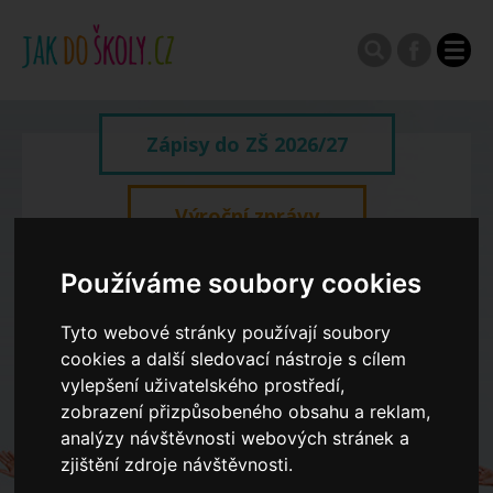
Zápisy do ZŠ 2026/27
Výroční zprávy
Používáme soubory cookies
Spádové oblasti ZŠ
Tyto webové stránky používají soubory
Koncepce školství
cookies a další sledovací nástroje s cílem
vylepšení uživatelského prostředí,
zobrazení přizpůsobeného obsahu a reklam,
Dny otevřených dveří ZŠ
analýzy návštěvnosti webových stránek a
zjištění zdroje návštěvnosti.