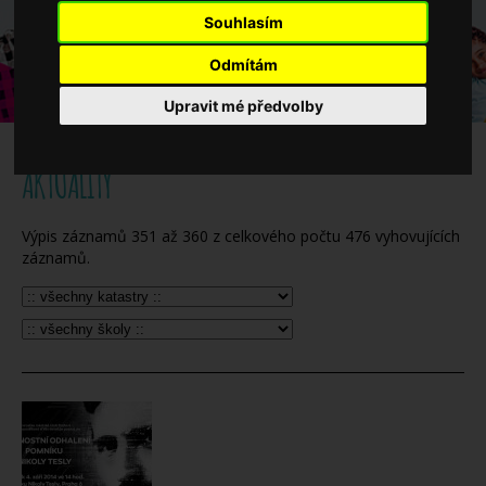
Když potřebujete pomoci
Souhlasím
Odmítám
Ročenka
Upravit mé předvolby
AKTUALITY
Výpis záznamů
351
až
360
z celkového počtu
476
vyhovujících
záznamů.