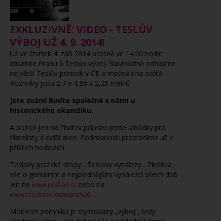
EXKLUZIVNĚ: VIDEO - TESLŮV
VÝBOJ UŽ 4. 9. 2014!
Už ve čtvrtek 4. září 2014 přesně ve 14:00 hodin
zasáhne Prahu 6 Teslův výboj. Slavnostně odhalíme
největší Teslův pomník v ČR a možná i na světě.
Rozměry jsou 2,7 x 4,95 x 2,25 metrů.
Jste zváni! Buďte společně s námi u
historického okamžiku.
A pozor! Jen na čtvrtek připravujeme lahůdky pro
filatelisty a další akce. Podrobnosti prozradíme už v
příštích hodinách.
Teslovy pražské stopy... Teslovy vynálezy... Zkrátka
vše o geniálním a nejplodnějším vynálezci všech dob
jen na
nebo na
www.praha6.cz
www.facebook.com/praha6
Motivem pomníku je stylizovaný „výboj“, tedy