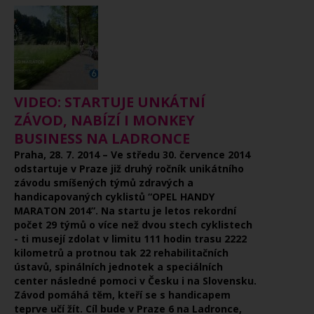
VIDEO: STARTUJE UNKÁTNÍ
ZÁVOD, NABÍZÍ I MONKEY
BUSINESS NA LADRONCE
Praha, 28. 7. 2014 – Ve středu 30. července 2014
odstartuje v Praze již druhý ročník unikátního
závodu smíšených týmů zdravých a
handicapovaných cyklistů “OPEL HANDY
MARATON 2014”.
Na startu je letos rekordní
počet 29 týmů o více než dvou stech cyklistech
- ti musejí zdolat v limitu 111 hodin trasu 2222
kilometrů a
protnou tak 22 rehabilitačních
ústavů, spinálních jednotek a speciálních
center následné pomoci v Česku i na Slovensku.
Závod pomáhá těm, kteří se s handicapem
teprve učí žít. Cíl bude v Praze 6 na Ladronce,