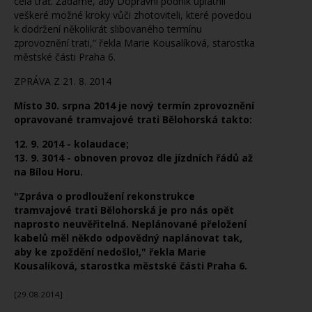
celá trať. Žádáme, aby Dopravní podnik uplatnil
veškeré možné kroky vůči zhotoviteli, které povedou
k dodržení několikrát slibovaného termínu
zprovoznění trati,“ řekla Marie Kousalíková, starostka
městské části Praha 6.
ZPRÁVA Z 21. 8. 2014
Místo 30. srpna 2014 je nový termín zprovoznění
opravované tramvajové trati Bělohorská takto:
12. 9. 2014 - kolaudace;
13. 9. 3014 - obnoven provoz dle jízdních řádů až
na Bílou Horu.
"
Zpráva o prodloužení rekonstrukce
tramvajové trati Bělohorská je pro nás opět
naprosto neuvěřitelná. Neplánované přeložení
kabelů měl někdo odpovědný naplánovat tak,
aby ke zpoždění nedošlo!," řekla Marie
Kousalíková, starostka městské části Praha 6.
[29.08.2014]