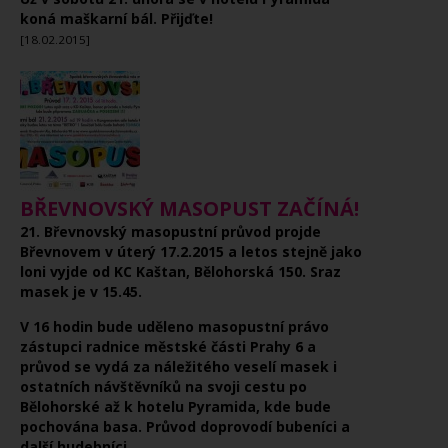
koná maškarní bál. Přijďte!
[18.02.2015]
BŘEVNOVSKÝ MASOPUST ZAČÍNÁ!
21. Břevnovský masopustní průvod projde
Břevnovem v úterý 17.2.2015 a letos stejně jako
loni vyjde od KC Kaštan, Bělohorská 150. Sraz
masek je v 15.45.
V 16 hodin bude uděleno masopustní právo
zástupci radnice městské části Prahy 6 a
průvod se vydá za náležitého veselí masek i
ostatních návštěvníků na svoji cestu po
Bělohorské až k hotelu Pyramida, kde bude
pochována basa. Průvod doprovodí bubeníci a
další hudebníci.