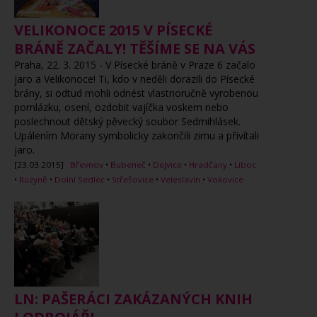
VELIKONOCE 2015 V PÍSECKÉ
BRÁNĚ ZAČALY! TĚŠÍME SE NA VÁS
Praha, 22. 3. 2015 - V Písecké bráně v Praze 6 začalo
jaro a Velikonoce! Ti, kdo v neděli dorazili do Písecké
brány, si odtud mohli odnést vlastnoručně vyrobenou
pomlázku, osení, ozdobit vajíčka voskem nebo
poslechnout dětský pěvecký soubor Sedmihlásek.
Upálením Morany symbolicky zakončili zimu a přivítali
jaro.
[23.03.2015]
Břevnov
•
Bubeneč
•
Dejvice
•
Hradčany
•
Liboc
•
Ruzyně
•
Dolní Sedlec
•
Střešovice
•
Veleslavín
•
Vokovice
LN: PAŠERÁCI ZAKÁZANÝCH KNIH