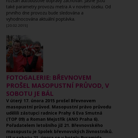
rozsah autobusové dopravy zachován. Jasné jsou
také parametry provozu metra A v novém úseku. Od
prvního dne provozu bude sledována a
vyhodnocována aktuální poptávka.
[20.02.2015]
FOTOGALERIE: BŘEVNOVEM
PROŠEL MASOPUSTNÍ PRŮVOD, V
SOBOTU JE BÁL
V úterý 17. února 2015 prošel Břevnovem
masopustní průvod. Masopustní právo průvodu
udělili zástupci radnice Prahy 6 Eva Smutná
(TOP 09) a Roman Mejstřík (ANO Praha 6).
Pořadatelem letošního již 21. Břevnovského
masopustu je Spolek břevnovských živnostníků.
Už v sobotu 21. února se v hotelu Pyramida