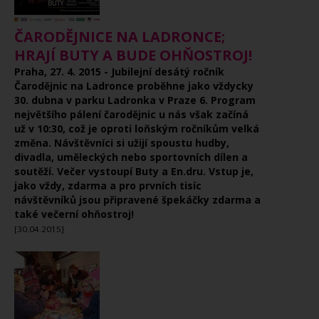
ČARODĚJNICE NA LADRONCE;
HRAJÍ BUTY A BUDE OHŇOSTROJ!
Praha, 27. 4. 2015 - Jubilejní desátý ročník
Čarodějnic na Ladronce proběhne jako vždycky
30. dubna v parku Ladronka v Praze 6. Program
největšího pálení čarodějnic u nás však začíná
už v 10:30, což je oproti loňským ročníkům velká
změna. Návštěvníci si užijí spoustu hudby,
divadla, uměleckých nebo sportovních dílen a
soutěží. Večer vystoupí Buty a En.dru. Vstup je,
jako vždy, zdarma a pro prvních tisíc
návštěvníků jsou připravené špekáčky zdarma a
také večerní ohňostroj!
[30.04.2015]