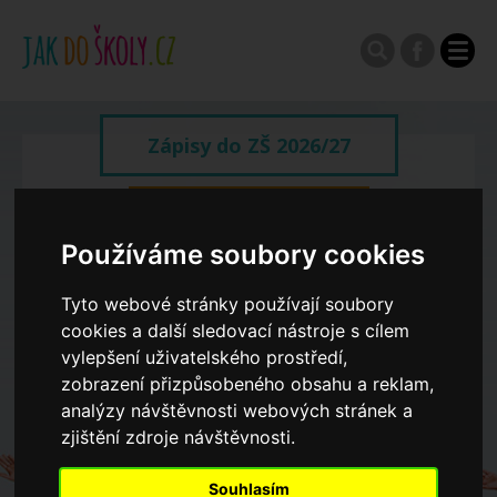
Zápisy do ZŠ 2026/27
Výroční zprávy
Používáme soubory cookies
Spádové oblasti ZŠ
Tyto webové stránky používají soubory
cookies a další sledovací nástroje s cílem
vylepšení uživatelského prostředí,
Koncepce školství
zobrazení přizpůsobeného obsahu a reklam,
analýzy návštěvnosti webových stránek a
Dny otevřených dveří ZŠ
zjištění zdroje návštěvnosti.
Souhlasím