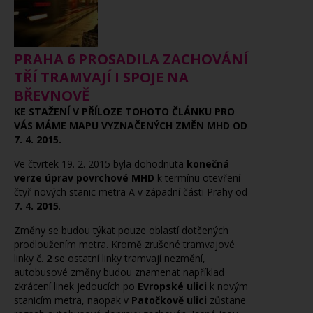
PRAHA 6 PROSADILA ZACHOVÁNÍ
TŘÍ TRAMVAJÍ I SPOJE NA
BŘEVNOVĚ
KE STAŽENÍ V PŘÍLOZE TOHOTO ČLÁNKU PRO
VÁS MÁME MAPU VYZNAČENÝCH ZMĚN MHD OD
7. 4. 2015.
Ve čtvrtek 19. 2. 2015 byla dohodnuta
konečná
verze úprav povrchové MHD
k termínu otevření
čtyř nových stanic metra A v západní části Prahy od
7. 4. 2015
.
Změny se budou týkat pouze oblastí dotčených
prodloužením metra. Kromě zrušené tramvajové
linky č.
2
se ostatní linky tramvají nezmění,
autobusové změny budou znamenat například
zkrácení linek jedoucích po
Evropské ulici
k novým
stanicím metra, naopak v
Patočkově ulici
zůstane