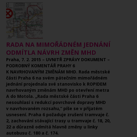
RADA NA MIMOŘÁDNÉM JEDNÁNÍ
ODMÍTLA NÁVRH ZMĚN MHD
Praha, 7. 2. 2015 – UVNITŘ ZPRÁVY DOKUMENT –
PODROBNÝ KOMENTÁŘ PRAHY 6
K NAVRHOVANÝM ZMĚNÁM MHD. Rada městské
části Praha 6 na svém pátečním mimořádném
jednání projednala své stanovisko k ROPIDEM
navrhovaným změnám MHD po otevření metra
A do Motola. „Rada městské části Praha 6
nesouhlasí s redukcí povrchové dopravy MHD
v navrhovaném rozsahu,“ píše se v přijatém
usnesení. Praha 6 požaduje zrušení tramvaje č.
2, zachování stávající trasy u tramvaje č. 18, 20,
22 a důrazně odmítá hlavně změny u linky
autobusu č. 180 a č. 174.