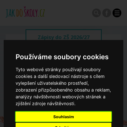
Zápisy do ZŠ 2026/27
Výroční zprávy
Používáme soubory cookies
Tyto webové stránky používají soubory
Spádové oblasti ZŠ
cookies a další sledovací nástroje s cílem
vylepšení uživatelského prostředí,
zobrazení přizpůsobeného obsahu a reklam,
Koncepce školství
analýzy návštěvnosti webových stránek a
zjištění zdroje návštěvnosti.
Dny otevřených dveří ZŠ
Souhlasím