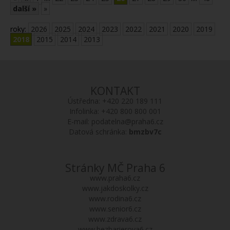
další »
»
roky:
2026
2025
2024
2023
2022
2021
2020
2019
2018
2015
2014
2013
KONTAKT
Ústředna:
+420 220 189 111
Infolinka:
+420 800 800 001
E-mail:
podatelna@praha6.cz
Datová schránka:
bmzbv7c
Stránky MČ Praha 6
www.praha6.cz
www.jakdoskolky.cz
www.rodina6.cz
www.senior6.cz
www.zdrava6.cz
www.bezbarierova6.cz