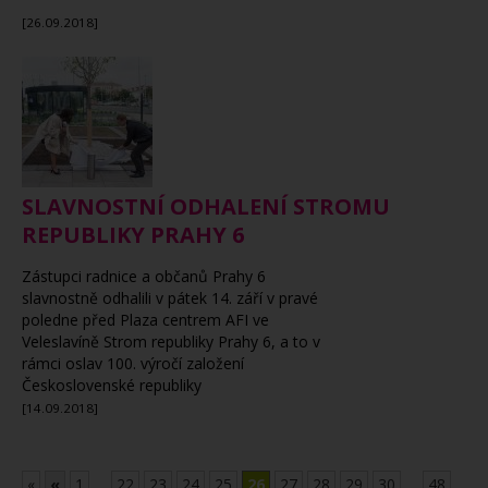
[26.09.2018]
SLAVNOSTNÍ ODHALENÍ STROMU
REPUBLIKY PRAHY 6
Zástupci radnice a občanů Prahy 6
slavnostně odhalili v pátek 14. září v pravé
poledne před Plaza centrem AFI ve
Veleslavíně Strom republiky Prahy 6, a to v
rámci
oslav 100. výročí založení
Československé republiky
[14.09.2018]
«
«
1
....
22
23
24
25
26
27
28
29
30
....
48