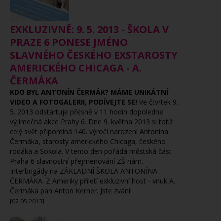
EXKLUZIVNĚ: 9. 5. 2013 - ŠKOLA V
PRAZE 6 PONESE JMÉNO
SLAVNÉHO ČESKÉHO EXSTAROSTY
AMERICKÉHO CHICAGA - A.
ČERMÁKA
KDO BYL ANTONÍN ČERMÁK? MÁME UNIKÁTNÍ
VIDEO A FOTOGALERII, PODÍVEJTE SE!
Ve čtvrtek 9.
5. 2013 odstartuje přesně v 11 hodin dopoledne
výjimečná akce Prahy 6. Dne 9. května 2013 si totiž
celý svět připomíná 140. výročí narození Antonína
Čermáka, starosty amerického Chicaga, českého
rodáka a Sokola. V tento den pořádá městská část
Praha 6 slavnostní přejmenování ZŠ nám.
Interbrigády na ZÁKLADNÍ ŠKOLA ANTONÍNA
ČERMÁKA. Z Ameriky přiletí exkluzivní host - vnuk A.
Čermáka pan Anton Kerner. Jste zváni!
[02.05.2013]