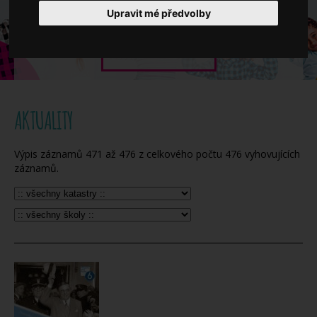
Když potřebujete pomoci
Upravit mé předvolby
Ročenka
AKTUALITY
Výpis záznamů
471
až
476
z celkového počtu
476
vyhovujících
záznamů.