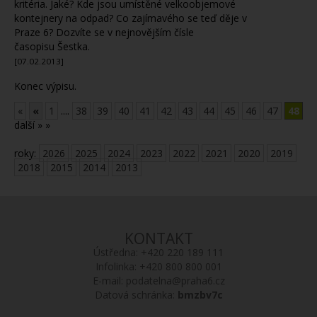
kritéria. Jaké? Kde jsou umístěné velkoobjemové
kontejnery na odpad? Co zajímavého se teď děje v
Praze 6? Dozvíte se v nejnovějším čísle
časopisu Šestka.
[07.02.2013]
Konec výpisu.
«
«
1
....
38
39
40
41
42
43
44
45
46
47
48
další »
»
roky:
2026
2025
2024
2023
2022
2021
2020
2019
2018
2015
2014
2013
KONTAKT
Ústředna:
+420 220 189 111
Infolinka:
+420 800 800 001
E-mail:
podatelna@praha6.cz
Datová schránka:
bmzbv7c