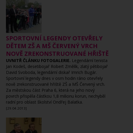
SPORTOVNÍ LEGENDY OTEVŘELY
DĚTEM ZŠ A MŠ ČERVENÝ VRCH
NOVĚ ZREKONSTRUOVANÉ HŘIŠTĚ
UVNITŘ ČLÁNKU FOTOGALERIE.
Legendární tenista
Jan Kodeš, desetibojař Robert Změlík, zlatý pětibojař
David Svoboda, legendární diskař Imrich Bugár.
Sportovní legendy dnes v osm hodin ráno otevřely
nově zrekonstruované hřiště ZŠ a MŠ Červený vrch.
Za městskou část Praha 6, která na jeho nový
povrch přispěla částkou 1,8 milionu korun, nechyběl
radní pro oblast školství Ondřej Balatka.
[29.04.2013]