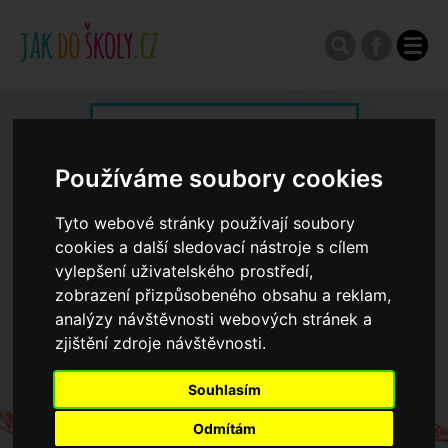
Zápisy do ZŠ 2026/27
Používáme soubory cookies
Výroční zprávy
Tyto webové stránky používají soubory
cookies a další sledovací nástroje s cílem
Spádové oblasti ZŠ
vylepšení uživatelského prostředí,
zobrazení přizpůsobeného obsahu a reklam,
analýzy návštěvnosti webových stránek a
Koncepce školství
zjištění zdroje návštěvnosti.
Dny otevřených dveří ZŠ
Souhlasím
Odmítám