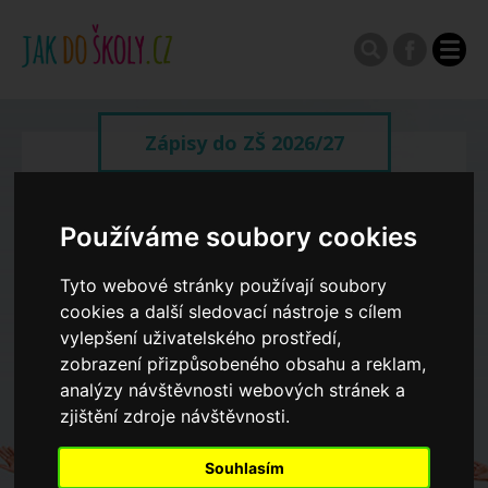
Zápisy do ZŠ 2026/27
Výroční zprávy
Používáme soubory cookies
Spádové oblasti ZŠ
Tyto webové stránky používají soubory
cookies a další sledovací nástroje s cílem
vylepšení uživatelského prostředí,
Koncepce školství
zobrazení přizpůsobeného obsahu a reklam,
analýzy návštěvnosti webových stránek a
zjištění zdroje návštěvnosti.
Dny otevřených dveří ZŠ
Souhlasím