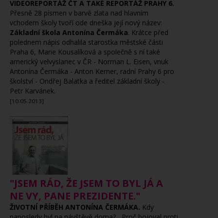
VIDEOREPORTÁŽ ČT A TAKÉ REPORTÁŽ PRAHY 6.
Přesně 28 písmen v barvě zlata nad hlavním
vchodem školy tvoří ode dneška její nový název:
Základní škola Antonína Čermáka
. Krátce před
polednem nápis odhalila starostka městské části
Praha 6, Marie Kousalíková a společně s ní také
americký velvyslanec v ČR - Norman L. Eisen, vnuk
Antonína Čermáka - Anton Kerner, radní Prahy 6 pro
školství - Ondřej Balatka a ředitel základní školy -
Petr Karvánek.
[10.05.2013]
"JSEM RÁD, ŽE JSEM TO BYL JÁ A
NE VY, PANE PREZIDENTE."
ŽIVOTNÍ PŘÍBĚH ANTONÍNA ČERMÁKA.
Kdy
naposledy byl na návštěvě doma? Proč bojoval proti