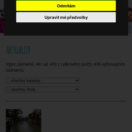
Když potřebujete pomoci
Odmítám
Upravit mé předvolby
Ročenka
AKTUALITY
Výpis záznamů
461
až
470
z celkového počtu
476
vyhovujících
záznamů.