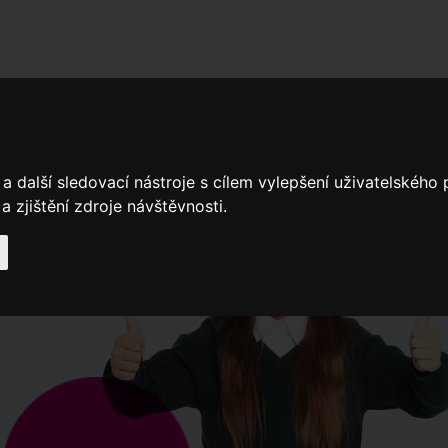
adní školy
Stavíme
Související legislativa
Nejčastější otázky + 
a další sledovací nástroje s cílem vylepšení uživatelského
Výroční zprávy
Spádové oblasti ZŠ
 zjištění zdroje návštěvnosti.
Když potřebujete pomoci
Ročenk