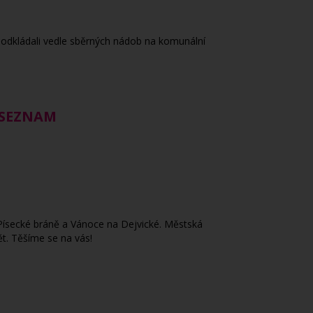
odkládali vedle sběrných nádob na komunální
 SEZNAM
 Písecké bráně a Vánoce na Dejvické. Městská
ět. Těšíme se na vás!