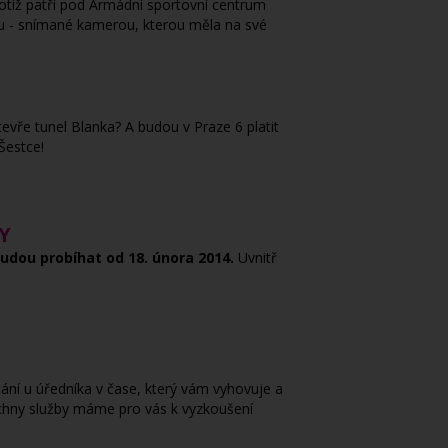
otiž patří pod Armádní sportovní centrum
edu - snímané kamerou, kterou měla na své
evře tunel Blanka? A budou v Praze 6 platit
Šestce!
Y
budou probíhat od 18. února 2014.
Uvnitř
ání u úředníka v čase, který vám vyhovuje a
šechny služby máme pro vás k vyzkoušení