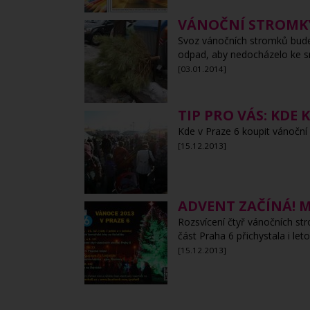
VÁNOČNÍ STROMKY
Svoz vánočních stromků bude
odpad, aby nedocházelo ke s
[03.01.2014]
TIP PRO VÁS: KDE
Kde v Praze 6 koupit vánoční 
[15.12.2013]
ADVENT ZAČÍNÁ! M
Rozsvícení čtyř vánočních st
část Praha 6 přichystala i le
[15.12.2013]