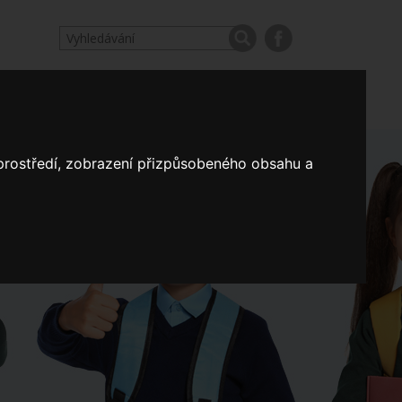
odpovědi
Výroční zprávy našich škol
Nastavení
 prostředí, zobrazení přizpůsobeného obsahu a
Koncepce školství
a