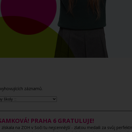
vyhovujících záznamů.
 SAMKOVÁ! PRAHA 6 GRATULUJE!
kala na ZOH v Soči tu nejcennější - zlatou medaili za svůj perfekt