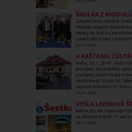
[04.02.2014]
ŠKOLKA Z MODULŮ 
Základní škola náměstí Svobo
hledáčku expertů ministerstva
tablety do škol a v Meziškolsk
ostatní děti a žáky v ostatní
[24.01.2014]
V KAŠTANU ZŮSTÁV
Praha, 15. 1. 2014 – Rada měs
pronajato občanskému sdruže
pronájmu vybere Praha 6 na 
návštěvností 10 tisíc lidí. V
nájemní smlouva k 31. lednu 
[15.01.2014]
VYŠLA LEDNOVÁ ŠE
Máme pro vás nejnovější čísl
na základních škol? To vše a
[09.01.2014]