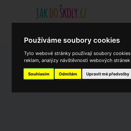
Základní školy
Aktuality
Akce
Soukromé zákl
Když potřebujete pomoci
Ročenka
cookies
Používáme soubory cookies
Tyto webové stránky používají soubory cookies 
Zápisy do ZŠ 2026/27
reklam, analýzy návštěvnosti webových stránek a
Souhlasím
Odmítám
Upravit mé předvolby
Dny otevřených dveří ZŠ