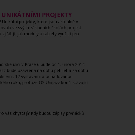
S UNIKÁTNÍMI PROJEKTY
nikátní projekty, které jsou aktuálně v
tovala ve svých základních školách projekt
jišťují, jak moduly a tablety využít i pro
orské ulici v Praze 6 bude od 1. února 2014
zz bude uzavřena na dobu pěti let a za dobu
i akcemi, 12 výstavami a odhadovanou
ského roku, protože OS Unijazz končí stávající
ro vás chystají? Kdy budou zápisy prvňáčků