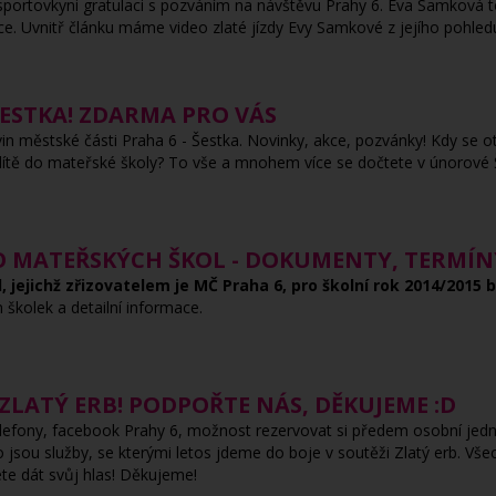
 sportovkyni gratulaci s pozváním na návštěvu Prahy 6. Eva Samková t
lisce. Uvnitř článku máme video zlaté jízdy Evy Samkové z jejího pohl
ESTKA! ZDARMA PRO VÁS
in městské části Praha 6 - Šestka. Novinky, akce, pozvánky! Kdy se ot
t dítě do mateřské školy? To vše a mnohem více se dočtete v únorové 
DO MATEŘSKÝCH ŠKOL - DOKUMENTY, TERMÍN
 jejichž zřizovatelem je MČ Praha 6, pro školní rok 2014/2015 
kolek a detailní informace.
 ZLATÝ ERB! PODPOŘTE NÁS, DĚKUJEME :D
telefony, facebook Prahy 6, možnost rezervovat si předem osobní jedn
o jsou služby, se kterými letos jdeme do boje v soutěži Zlatý erb. V
e dát svůj hlas! Děkujeme!