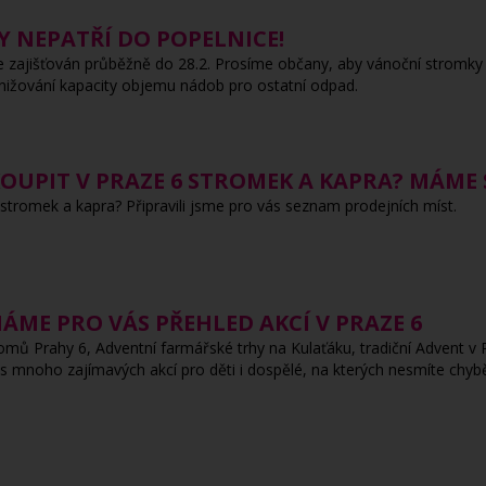
 NEPATŘÍ DO POPELNICE!
 zajišťován průběžně do 28.2. Prosíme občany, aby vánoční stromky 
nižování kapacity objemu nádob pro ostatní odpad.
 KOUPIT V PRAZE 6 STROMEK A KAPRA? MÁME
stromek a kapra? Připravili jsme pro vás seznam prodejních míst.
ÁME PRO VÁS PŘEHLED AKCÍ V PRAZE 6
romů Prahy 6, Adventní farmářské trhy na Kulaťáku, tradiční Advent v
tos mnoho zajímavých akcí pro děti i dospělé, na kterých nesmíte chyb