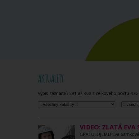
AKTUALITY
Výpis záznamů
391
až
400
z celkového počtu
476
VIDEO: ZLATÁ EVA
GRATULUJEME! Eva Samková zís