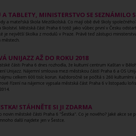
A TABLETY, MINISTERSTVO SE SEZNÁMILO 
dy a mateřská škola Meziškolská. Co mají obě dvě školy společného? U
 školství. Městská část Praha 6 totiž jako vůbec první v Česku odstar
é je největší školka z modulů v Praze. Právě teď zástupci ministerstva z
ch městech.
Á UNIJAZZ AŽ DO ROKU 2018
tské části Praha 6 dnes rozhodla, že kulturní centrum Kaštan v Běloh
ní Unijazz. Nájemní smlouva mezi městskou částí Praha 6 a OS Unija
nájmu celkem 600 tisíc korun. Každoročně se počítá s 260 kulturním
ýběrové řízení na nájemce vypsala městská část Praha 6 v listopadu loň
2014.
STKA! STÁHNĚTE SI JI ZDARMA
o novin městské části Praha 6 "Šestka". Co je nového? Jaké akce se p
 mnoho další najdete jen v Šestce.