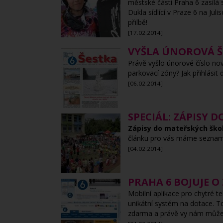
městské části Praha 6 zasílá
Dukla sídlící v Praze 6 na Ju
přilbě!
[17.02.2014]
VYŠLA ÚNOROVÁ Š
Právě vyšlo únorové číslo nov
parkovací zóny? Jak přihlási
[06.02.2014]
SPECIÁL: ZÁPISY 
Zápisy do mateřských škol,
článku pro vás máme seznam š
[04.02.2014]
PRAHA 6 BOJUJE O
Mobilní aplikace pro chytré 
unikátní systém na dotace. T
zdarma a právě vy nám můžet