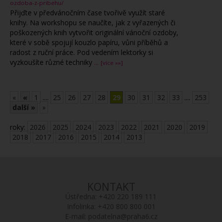
ozdoba-z-pribehu/
Přijďte v předvánočním čase tvořivě využít staré
knihy. Na workshopu se naučíte, jak z vyřazených či
poškozených knih vytvořit originální vánoční ozdoby,
které v sobě spojují kouzlo papíru, vůni příběhů a
radost z ruční práce. Pod vedením lektorky si
vyzkoušíte různé techniky
...
[více »»]
«
«
1
....
25
26
27
28
29
30
31
32
33
....
253
další »
»
roky:
2026
2025
2024
2023
2022
2021
2020
2019
2018
2017
2016
2015
2014
2013
KONTAKT
Ústředna:
+420 220 189 111
Infolinka:
+420 800 800 001
E-mail:
podatelna@praha6.cz