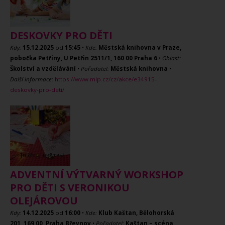
DESKOVKY PRO DĚTI
Kdy:
15.12.2025
od
15:45
•
Kde:
Městská knihovna v Praze,
pobočka Petřiny, U Petřin 2511/1, 160 00 Praha 6
•
Oblast:
Školství a vzdělávání
•
Pořadatel:
Městská knihovna
•
Další informace:
https://www.mlp.cz/cz/akce/e34915-
deskovky-pro-deti/
ADVENTNÍ VÝTVARNÝ WORKSHOP
PRO DĚTI S VERONIKOU
OLEJÁROVOU
Kdy:
14.12.2025
od
16:00
•
Kde:
Klub Kaštan, Bělohorská
201, 169 00, Praha Břevnov
•
Pořadatel:
Kaštan – scéna