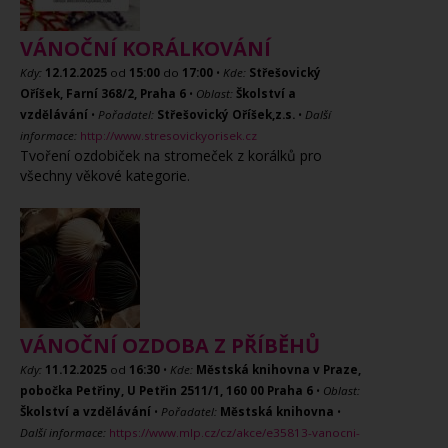
VÁNOČNÍ KORÁLKOVÁNÍ
Kdy:
12.12.2025
od
15:00
do
17:00
•
Kde:
Střešovický
Oříšek, Farní 368/2, Praha 6
•
Oblast:
Školství a
vzdělávání
•
Pořadatel:
Střešovický Oříšek,z.s.
•
Další
informace:
http://www.stresovickyorisek.cz
Tvoření ozdobiček na stromeček z korálků pro
všechny věkové kategorie.
VÁNOČNÍ OZDOBA Z PŘÍBĚHŮ
Kdy:
11.12.2025
od
16:30
•
Kde:
Městská knihovna v Praze,
pobočka Petřiny, U Petřin 2511/1, 160 00 Praha 6
•
Oblast:
Školství a vzdělávání
•
Pořadatel:
Městská knihovna
•
Další informace:
https://www.mlp.cz/cz/akce/e35813-vanocni-