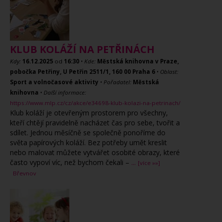
KLUB KOLÁŽÍ NA PETŘINÁCH
Kdy:
16.12.2025
od
16:30
•
Kde:
Městská knihovna v Praze,
pobočka Petřiny, U Petřin 2511/1, 160 00 Praha 6
•
Oblast:
Sport a volnočasové aktivity
•
Pořadatel:
Městská
knihovna
•
Další informace:
https://www.mlp.cz/cz/akce/e34698-klub-kolazi-na-petrinach/
Klub koláží je otevřeným prostorem pro všechny,
kteří chtějí pravidelně nacházet čas pro sebe, tvořit a
sdílet. Jednou měsíčně se společně ponoříme do
světa papírových koláží. Bez potřeby umět kreslit
nebo malovat můžete vytvářet osobité obrazy, které
často vypoví víc, než bychom čekali –
...
[více »»]
Břevnov