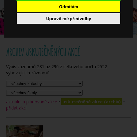
Když potřebujete pomoci
Odmítám
Upravit mé předvolby
Ročenka
ARCHIV USKUTEČNĚNÝCH AKCÍ
Výpis záznamů
281
až
290
z celkového počtu
2522
vyhovujících záznamů.
aktuální a plánované akce
•
uskutečněné akce (archiv)
•
přidat akci