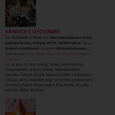
VÁNOCE S UFOUNEM
Kdy:
13.12.2025
od
10:30
•
Kde:
Městská knihovna v Praze,
pobočka Petřiny, U Petřin 2511/1, 160 00 Praha 6
•
Oblast:
Školství a vzdělávání
•
Pořadatel:
Městská knihovna
•
Další informace:
https://www.mlp.cz/cz/akce/e35955-vanoce-
s-ufounem/
Uf, už jsou tu zase svátky. Venku zvoní rolničky.
Z reprobeden se linou koledy. Maminka peče
vánočku, tatínek jde pro kapra a Josífek s Maruškou
sáňkují. Jak to dopadne, když se k tomu přichomýtne
ztracený Ufoun? Hraje soubor Říše loutek. Pro děti
od 3 let, délka 45 minut.