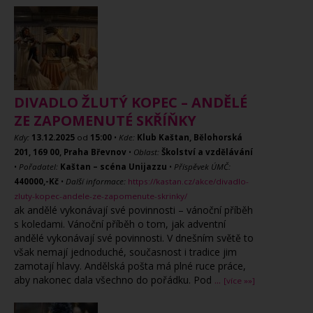
DIVADLO ŽLUTÝ KOPEC – ANDĚLÉ
ZE ZAPOMENUTÉ SKŘÍŇKY
Kdy:
13.12.2025
od
15:00
•
Kde:
Klub Kaštan, Bělohorská
201, 169 00, Praha Břevnov
•
Oblast:
Školství a vzdělávání
•
Pořadatel:
Kaštan – scéna Unijazzu
•
Příspěvek ÚMČ:
440000,-Kč
•
Další informace:
https://kastan.cz/akce/divadlo-
zluty-kopec-andele-ze-zapomenute-skrinky/
ak andělé vykonávají své povinnosti – vánoční příběh
s koledami. Vánoční příběh o tom, jak adventní
andělé vykonávají své povinnosti. V dnešním světě to
však nemají jednoduché, současnost i tradice jim
zamotají hlavy. Andělská pošta má plné ruce práce,
aby nakonec dala všechno do pořádku. Pod
...
[více »»]