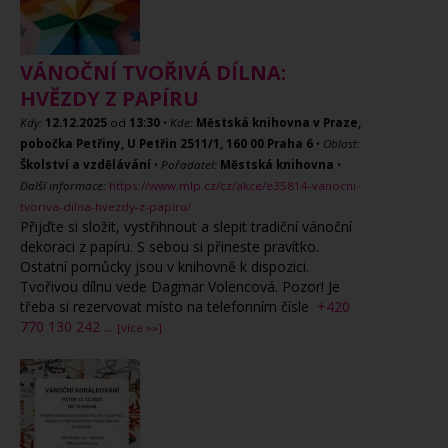
VÁNOČNÍ TVOŘIVÁ DÍLNA:
HVĚZDY Z PAPÍRU
Kdy:
12.12.2025
od
13:30
•
Kde:
Městská knihovna v Praze,
pobočka Petřiny, U Petřin 2511/1, 160 00 Praha 6
•
Oblast:
Školství a vzdělávání
•
Pořadatel:
Městská knihovna
•
Další informace:
https://www.mlp.cz/cz/akce/e35814-vanocni-
tvoriva-dilna-hvezdy-z-papiru/
Přijďte si složit, vystřihnout a slepit tradiční vánoční
dekoraci z papíru. S sebou si přineste pravítko.
Ostatní pomůcky jsou v knihovně k dispozici.
Tvořivou dílnu vede Dagmar Volencová. Pozor! Je
třeba si rezervovat místo na telefonním čísle
+420
770 130 242
...
[více »»]