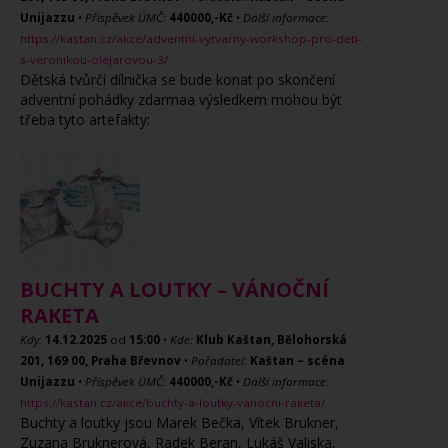
Unijazzu
•
Příspěvek ÚMČ:
440000,-Kč
•
Další informace:
https://kastan.cz/akce/adventni-vytvarny-workshop-pro-deti-
s-veronikou-olejarovou-3/
Dětská tvůrčí dílnička se bude konat po skončení
adventní pohádky zdarmaa výsledkem mohou být
třeba tyto artefakty:
BUCHTY A LOUTKY – VÁNOČNÍ
RAKETA
Kdy:
14.12.2025
od
15:00
•
Kde:
Klub Kaštan, Bělohorská
201, 169 00, Praha Břevnov
•
Pořadatel:
Kaštan – scéna
Unijazzu
•
Příspěvek ÚMČ:
440000,-Kč
•
Další informace:
https://kastan.cz/akce/buchty-a-loutky-vanocni-raketa/
Buchty a loutky jsou Marek Bečka, Vítek Brukner,
Zuzana Bruknerová, Radek Beran, Lukáš Valiska,