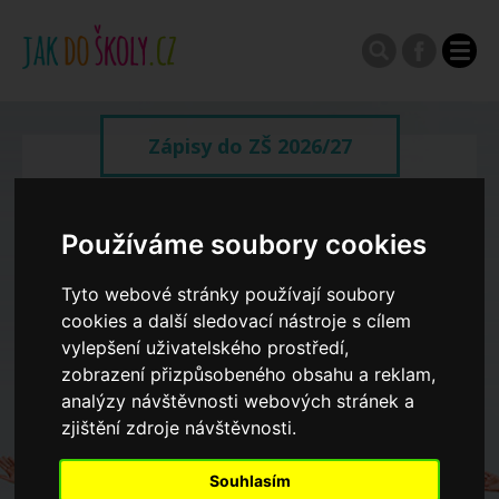
Zápisy do ZŠ 2026/27
Výroční zprávy
Používáme soubory cookies
Spádové oblasti ZŠ
Tyto webové stránky používají soubory
cookies a další sledovací nástroje s cílem
vylepšení uživatelského prostředí,
Koncepce školství
zobrazení přizpůsobeného obsahu a reklam,
analýzy návštěvnosti webových stránek a
zjištění zdroje návštěvnosti.
Dny otevřených dveří ZŠ
Souhlasím