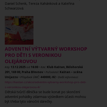
Daniel Schenk, Tereza Kahánková a Kateřina
Schwarzová.
ADVENTNÍ VÝTVARNÝ WORKSHOP
PRO DĚTI S VERONIKOU
OLEJÁROVOU
Kdy:
13.12.2025
od
16:00
•
Kde:
Klub Kaštan, Bělohorská
201, 169 00, Praha Břevnov
•
Pořadatel:
Kaštan – scéna
Unijazzu
•
Příspěvek ÚMČ:
440000,-Kč
•
Další informace:
https://kastan.cz/akce/adventni-vytvarny-workshop-pro-deti-
s-veronikou-olejarovou-4/
Dětská tvůrčí dílnička se bude konat po skončení
adventní pohádky zdarmaa výsledkem účasti mohou
být třeba tyto vánoční dárečky.