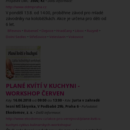
Příspěvek ÚMČ:
3500,-Kč
•
Další informace:
http://www.ddmpraha.cz
V pondělí 13.8. od 14.00, proběhne závod pro mladé
závodníky na koloběžkách. Akce je určena pro děti od
6 let.
Břevnov
•
Bubeneč
•
Dejvice
•
Hradčany
•
Liboc
•
Ruzyně
•
Dolní Sedlec
•
Střešovice
•
Veleslavín
•
Vokovice
PLANÉ KVÍTÍ V KUCHYNI -
WORKSHOP ČERVEN
Kdy:
16.06.2018
od
09:00
do
13:00
•
Kde:
Jurta v zahradě
lesní MŠ Šárynka, V Podbabě 29b, Praha 6
•
Pořadatel:
Ekodomov, z. s.
•
Další informace:
http://www.ekodomov.cz/akce-pro-verejnost/plane-kviti-v-
kuchyni-cyklus-kulinarskych-workshopu/