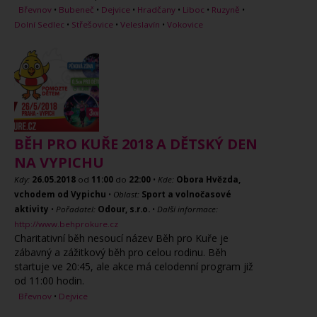
Břevnov
•
Bubeneč
•
Dejvice
•
Hradčany
•
Liboc
•
Ruzyně
•
Dolní Sedlec
•
Střešovice
•
Veleslavín
•
Vokovice
BĚH PRO KUŘE 2018 A DĚTSKÝ DEN
NA VYPICHU
Kdy:
26.05.2018
od
11:00
do
22:00
•
Kde:
Obora Hvězda,
vchodem od Vypichu
•
Oblast:
Sport a volnočasové
aktivity
•
Pořadatel:
Odour, s.r.o.
•
Další informace:
http://www.behprokure.cz
Charitativní běh nesoucí název Běh pro Kuře je
zábavný a zážitkový běh pro celou rodinu. Běh
startuje ve 20:45, ale akce má celodenní program již
od 11:00 hodin.
Břevnov
•
Dejvice