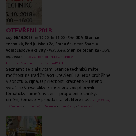
OTEVŘENÍ 2018
Kdy:
06.10.2018
od
10:00
do
16:00
•
Kde:
DDM Stanice
techniků, Pod Juliskou 2a, Praha 6
•
Oblast:
Sport a
volnočasové aktivity
•
Pořadatel:
Stanice techniků
•
Další
informace:
https://ddmpraha.cz/stanice-
techniku/Kalendar_akci?seo=8101
Seznámit se s aktivitami Stanice techniků máte
možnost na tradiční akci Otevření. Ta letos proběhne
v sobotu 6. října. U příležitosti krásného kulatého
výročí naší republiky jsme si pro vás připravili
tématicky zaměřený den – propojení techniky,
umění, řemesel v proudu sta let, které naše
...
[více »»]
Břevnov
•
Bubeneč
•
Dejvice
•
Hradčany
•
Veleslavín