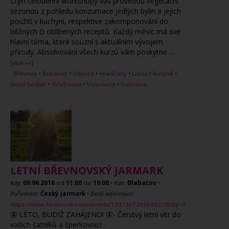
Čtyři celodenní workshopy vás provedou vegetační
sezonou z pohledu konzumace jedlých bylin a jejich
použití v kuchyni, respektive zakomponování do
běžných či oblíbených receptů. Každý měsíc má své
hlavní téma, které souzní s aktuálním vývojem
přírody. Absolvování všech kurzů vám poskytne
...
[více »»]
Břevnov
•
Bubeneč
•
Dejvice
•
Hradčany
•
Liboc
•
Ruzyně
•
Dolní Sedlec
•
Střešovice
•
Veleslavín
•
Vokovice
LETNÍ BŘEVNOVSKÝ JARMARK
Kdy:
09.06.2018
od
11:00
do
19:00
•
Kde:
Dlabačov
•
Pořadatel:
Český jarmark
•
Další informace:
https://www.facebook.com/events/1337367269698378http://
🦋 LÉTO, BUDIŽ ZAHÁJENO! 🦋- Čerstvý letní vítr do
vašich šatníků a šperkovnic! -