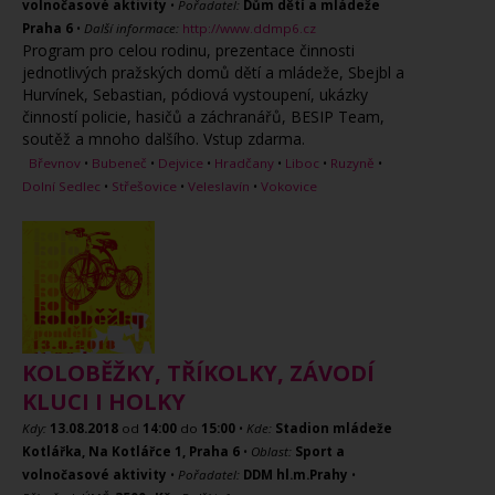
volnočasové aktivity
•
Pořadatel:
Dům dětí a mládeže
Praha 6
•
Další informace:
http://www.ddmp6.cz
Program pro celou rodinu, prezentace činnosti
jednotlivých pražských domů dětí a mládeže, Sbejbl a
Hurvínek, Sebastian, pódiová vystoupení, ukázky
činností policie, hasičů a záchranářů, BESIP Team,
soutěž a mnoho dalšího. Vstup zdarma.
Břevnov
•
Bubeneč
•
Dejvice
•
Hradčany
•
Liboc
•
Ruzyně
•
Dolní Sedlec
•
Střešovice
•
Veleslavín
•
Vokovice
KOLOBĚŽKY, TŘÍKOLKY, ZÁVODÍ
KLUCI I HOLKY
Kdy:
13.08.2018
od
14:00
do
15:00
•
Kde:
Stadion mládeže
Kotlářka, Na Kotlářce 1, Praha 6
•
Oblast:
Sport a
volnočasové aktivity
•
Pořadatel:
DDM hl.m.Prahy
•