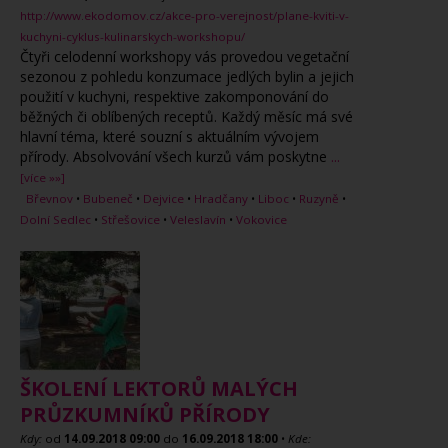
http://www.ekodomov.cz/akce-pro-verejnost/plane-kviti-v-
kuchyni-cyklus-kulinarskych-workshopu/
Čtyři celodenní workshopy vás provedou vegetační
sezonou z pohledu konzumace jedlých bylin a jejich
použití v kuchyni, respektive zakomponování do
běžných či oblíbených receptů. Každý měsíc má své
hlavní téma, které souzní s aktuálním vývojem
přírody. Absolvování všech kurzů vám poskytne
...
[více »»]
Břevnov
•
Bubeneč
•
Dejvice
•
Hradčany
•
Liboc
•
Ruzyně
•
Dolní Sedlec
•
Střešovice
•
Veleslavín
•
Vokovice
ŠKOLENÍ LEKTORŮ MALÝCH
PRŮZKUMNÍKŮ PŘÍRODY
Kdy:
od
14.09.2018
09:00
do
16.09.2018
18:00
•
Kde: