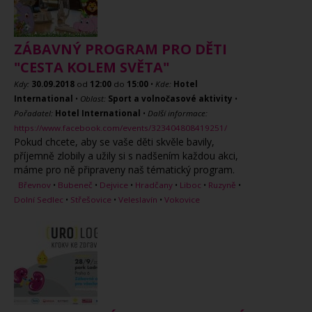
ZÁBAVNÝ PROGRAM PRO DĚTI
"CESTA KOLEM SVĚTA"
Kdy:
30.09.2018
od
12:00
do
15:00
•
Kde:
Hotel
International
•
Oblast:
Sport a volnočasové aktivity
•
Pořadatel:
Hotel International
•
Další informace:
https://www.facebook.com/events/323404808419251/
Pokud chcete, aby se vaše děti skvěle bavily,
příjemně zlobily a užily si s nadšením každou akci,
máme pro ně připraveny naš tématický program.
Břevnov
•
Bubeneč
•
Dejvice
•
Hradčany
•
Liboc
•
Ruzyně
•
Dolní Sedlec
•
Střešovice
•
Veleslavín
•
Vokovice