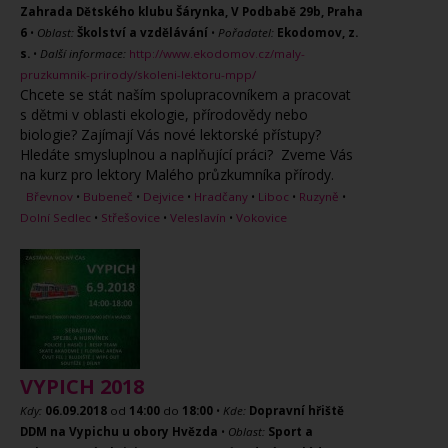
Zahrada Dětského klubu Šárynka, V Podbabě 29b, Praha
6
•
Oblast:
Školství a vzdělávání
•
Pořadatel:
Ekodomov, z.
s.
•
Další informace:
http://www.ekodomov.cz/maly-
pruzkumnik-prirody/skoleni-lektoru-mpp/
Chcete se stát naším spolupracovníkem a pracovat
s dětmi v oblasti ekologie, přírodovědy nebo
biologie? Zajímají Vás nové lektorské přístupy?
Hledáte smysluplnou a naplňující práci? Zveme Vás
na kurz pro lektory Malého průzkumníka přírody.
Břevnov
•
Bubeneč
•
Dejvice
•
Hradčany
•
Liboc
•
Ruzyně
•
Dolní Sedlec
•
Střešovice
•
Veleslavín
•
Vokovice
VYPICH 2018
Kdy:
06.09.2018
od
14:00
do
18:00
•
Kde:
Dopravní hřiště
DDM na Vypichu u obory Hvězda
•
Oblast:
Sport a