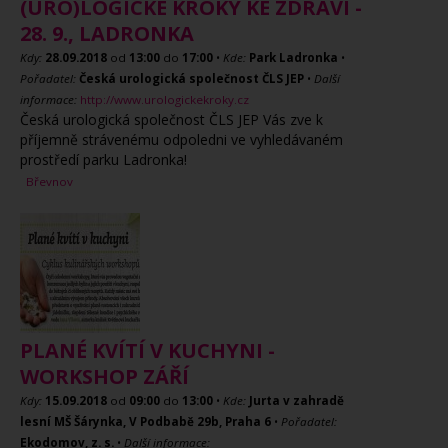
(URO)LOGICKÉ KROKY KE ZDRAVÍ -
28. 9., LADRONKA
Kdy:
28.09.2018
od
13:00
do
17:00
•
Kde:
Park Ladronka
•
Pořadatel:
Česká urologická společnost ČLS JEP
•
Další
informace:
http://www.urologickekroky.cz
Česká urologická společnost ČLS JEP Vás zve k
příjemně strávenému odpoledni ve vyhledávaném
prostředí parku Ladronka!
Břevnov
PLANÉ KVÍTÍ V KUCHYNI -
WORKSHOP ZÁŘÍ
Kdy:
15.09.2018
od
09:00
do
13:00
•
Kde:
Jurta v zahradě
lesní MŠ Šárynka, V Podbabě 29b, Praha 6
•
Pořadatel:
Ekodomov, z. s.
•
Další informace: