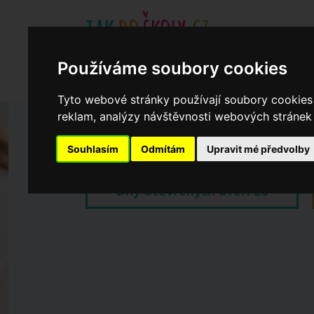
Používáme soubory cookies
Základní školy
Aktuality
Akce
Soukromé zákl
Když potřebujete pomoci
Ročenka
cookies
Tyto webové stránky používají soubory cookies 
reklam, analýzy návštěvnosti webových stránek a
Zápisy do ZŠ 2026/27
Souhlasím
Odmítám
Upravit mé předvolby
Dny otevřených dveří ZŠ