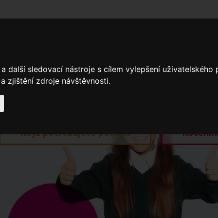
adní školy
Stavíme
Související legislativa
Nejčastější otázky + 
a další sledovací nástroje s cílem vylepšení uživatelského
 zjištění zdroje návštěvnosti.
Výroční zprávy
Spádové oblasti ZŠ
Když potřebujete pomoci
Ročenk