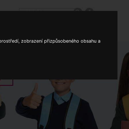
odpovědi
Výroční zprávy našich škol
Nastavení
 prostředí, zobrazení přizpůsobeného obsahu a
Koncepce školství
a