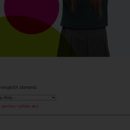
hovujících záznamů.
(archiv)
•
přidat akci