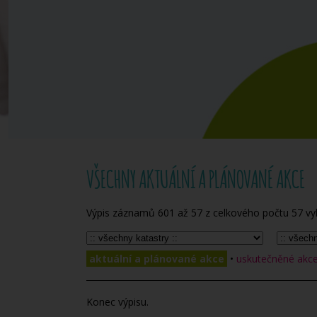
VŠECHNY AKTUÁLNÍ A PLÁNOVANÉ AKCE
Výpis záznamů
601
až
57
z celkového počtu
57
vy
aktuální a plánované akce
•
uskutečněné akce 
Konec výpisu.