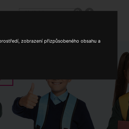
odpovědi
Výroční zprávy našich škol
Nastavení
 prostředí, zobrazení přizpůsobeného obsahu a
Koncepce školství
a