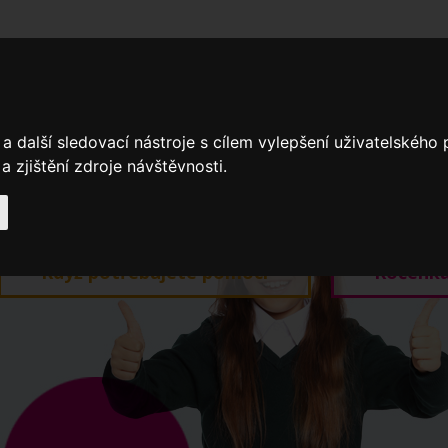
adní školy
Stavíme
Související legislativa
Nejčastější otázky + 
a další sledovací nástroje s cílem vylepšení uživatelského
 zjištění zdroje návštěvnosti.
Výroční zprávy
Spádové oblasti ZŠ
Když potřebujete pomoci
Ročenk