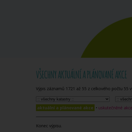
VŠECHNY AKTUÁLNÍ A PLÁNOVANÉ AKCE
Výpis záznamů
1721
až
55
z celkového počtu
55
v
aktuální a plánované akce
•
uskutečněné akce 
Konec výpisu.