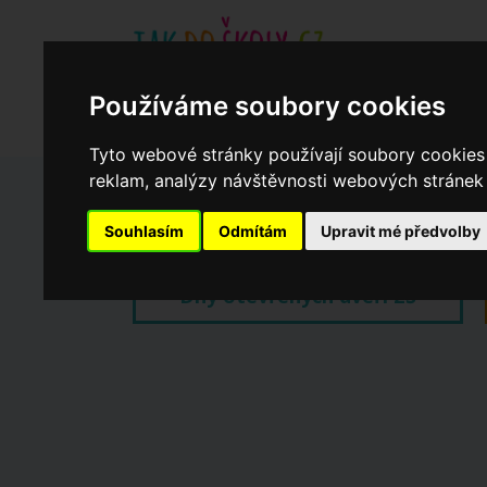
Používáme soubory cookies
Základní školy
Aktuality
Akce
Soukromé zákl
Když potřebujete pomoci
Ročenka
cookies
Tyto webové stránky používají soubory cookies 
reklam, analýzy návštěvnosti webových stránek a
Zápisy do ZŠ 2026/27
Souhlasím
Odmítám
Upravit mé předvolby
Dny otevřených dveří ZŠ