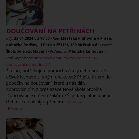
DOUČOVÁNÍ NA PETŘINÁCH
Kdy:
22.04.2024
od
16:00
•
Kde:
Městská knihovna v Praze,
pobočka Petřiny, U Petřin 2511/1, 160 00 Praha 6
•
Oblast:
Školství a vzdělávání
•
Pořadatel:
Městská knihovna
•
Další informace:
https://www.mlp.cz/cz/akce/e27931-
doucovani-na-petrinach/
Školáci, potřebujete pomoct s úkoly nebo procvičit
učivo? Nemáte si s kým opakovat? Přijďte k nám do
pobočky na doučování, které u nás díky
dobrovolnicím z organizace Nová škola probíhá.
Doučování je určeno žákům ZŠ, je bezplatné a není
třeba se na ně nijak předem
...
[více »»]
Břevnov