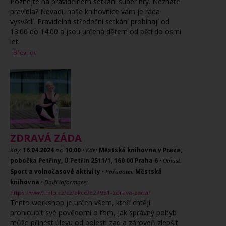
Poznejte na pravidelném setkání super hry. Neznáte
pravidla? Nevadí, naše knihovnice vám je ráda
vysvětlí. Pravidelná středeční setkání probíhají od
13:00 do 14:00 a jsou určená dětem od pěti do osmi
let.
Břevnov
ZDRAVÁ ZÁDA
Kdy:
16.04.2024
od
10:00
•
Kde:
Městská knihovna v Praze,
pobočka Petřiny, U Petřin 2511/1, 160 00 Praha 6
•
Oblast:
Sport a volnočasové aktivity
•
Pořadatel:
Městská
knihovna
•
Další informace:
https://www.mlp.cz/cz/akce/e27951-zdrava-zada/
Tento workshop je určen všem, kteří chtějí
prohloubit své povědomí o tom, jak správný pohyb
může přinést úlevu od bolesti zad a zároveň zlepšit