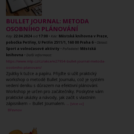
BULLET JOURNAL: METODA
OSOBNÍHO PLÁNOVÁNÍ
Kdy:
22.04.2024
od
17:00
•
Kde:
Městská knihovna v Praze,
pobočka Petřiny, U Petřin 2511/1, 160 00 Praha 6
•
Oblast:
Sport a volnočasové aktivity
•
Pořadatel:
Městská
knihovna
•
Další informace:
https://www.mlp.cz/cz/akce/e27954-bullet-journal-metoda-
osobniho-planovani/
Zpátky k tužce a papíru. Přijďte si užít praktický
workshop o metodě Bullet Journalu, což je systém
vedení deníku s důrazem na efektivní plánování.
Workshop je určen pro začátečníky. Poskytne vám
praktické ukázky a návody, jak začít s vlastním
zápisníkem – Bullet Journalem.
...
[více »»]
Břevnov