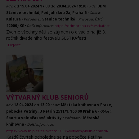
Kdy:
od
19.04.2024
17:00
do
20.04.2024
19:30
•
Kde:
DDM
Stanice techniků, Pod Juliskou 2a, Praha 6
•
Oblast:
Kultura
•
Pořadatel:
Stanice techniků
•
Příspěvek ÚMČ:
42000,-Kč
•
Další informace:
https://ddmpraha.cz/sestkafest
Zveme všechny děti se zájmem o divadlo na již 8.
ročník divadelního festivalu ŠESTKAfest!
Dejvice
VÝTVARNÝ KLUB SENIORŮ
Kdy:
18.04.2024
od
13:00
•
Kde:
Městská knihovna v Praze,
pobočka Petřiny, U Petřin 2511/1, 160 00 Praha 6
•
Oblast:
Sport a volnočasové aktivity
•
Pořadatel:
Městská
knihovna
•
Další informace:
https://www.mlp.cz/cz/akce/e27935-vytvarny-klub-senioru/
Každý čtvrtek odpoledne se na pobočce Petřiny