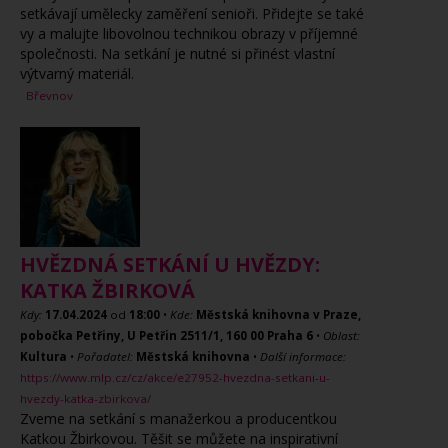
setkávají umělecky zaměření senioři. Přidejte se také
vy a malujte libovolnou technikou obrazy v příjemné
společnosti. Na setkání je nutné si přinést vlastní
výtvarný materiál.
Břevnov
HVĚZDNÁ SETKÁNÍ U HVĚZDY:
KATKA ŽBIRKOVÁ
Kdy:
17.04.2024
od
18:00
•
Kde:
Městská knihovna v Praze,
pobočka Petřiny, U Petřin 2511/1, 160 00 Praha 6
•
Oblast:
Kultura
•
Pořadatel:
Městská knihovna
•
Další informace:
https://www.mlp.cz/cz/akce/e27952-hvezdna-setkani-u-
hvezdy-katka-zbirkova/
Zveme na setkání s manažerkou a producentkou
Katkou Žbirkovou. Těšit se můžete na inspirativní