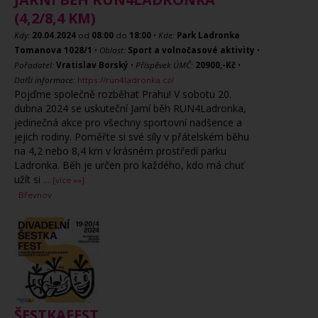
(4,2/8,4 KM)
Kdy:
20.04.2024
od
08:00
do
18:00
•
Kde:
Park Ladronka
Tomanova 1028/1
•
Oblast:
Sport a volnočasové aktivity
•
Pořadatel:
Vratislav Borský
•
Příspěvek ÚMČ:
20900,-Kč
•
Další informace:
https://run4ladronka.cz/
Pojďme společně rozběhat Prahu! V sobotu 20.
dubna 2024 se uskuteční Jarní běh RUN4Ladronka,
jedinečná akce pro všechny sportovní nadšence a
jejich rodiny. Poměřte si své síly v přátelském běhu
na 4,2 nebo 8,4 km v krásném prostředí parku
Ladronka. Běh je určen pro každého, kdo má chuť
užít si
...
[více »»]
Břevnov
ŠESTKAFEST