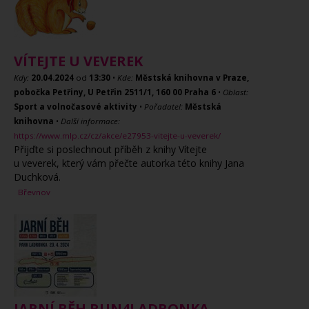
VÍTEJTE U VEVEREK
Kdy:
20.04.2024
od
13:30
•
Kde:
Městská knihovna v Praze,
pobočka Petřiny, U Petřin 2511/1, 160 00 Praha 6
•
Oblast:
Sport a volnočasové aktivity
•
Pořadatel:
Městská
knihovna
•
Další informace:
https://www.mlp.cz/cz/akce/e27953-vitejte-u-veverek/
Přijďte si poslechnout příběh z knihy Vítejte
u veverek, který vám přečte autorka této knihy Jana
Duchková.
Břevnov
JARNÍ BĚH RUN4LADRONKA