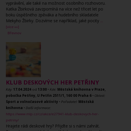
vyprávění, ale také na možnost osobního rozhovoru.
Katka Žbirková zavzpomíná na více než třicet let po
boku úspěšného zpěváka a hudebního skladatele
Mekyho Žbirky. Dozvíme se například, jaké pocity
...
[více »»]
Břevnov
KLUB DESKOVÝCH HER PETŘINY
Kdy:
17.04.2024
od
13:00
•
Kde:
Městská knihovna v Praze,
pobočka Petřiny, U Petřin 2511/1, 160 00 Praha 6
•
Oblast:
Sport a volnočasové aktivity
•
Pořadatel:
Městská
knihovna
•
Další informace:
https://www.mlp.cz/cz/akce/e27941-klub-deskovych-her-
petriny/
Hrajete rádi deskové hry? Přijďte si s námi zahrát.