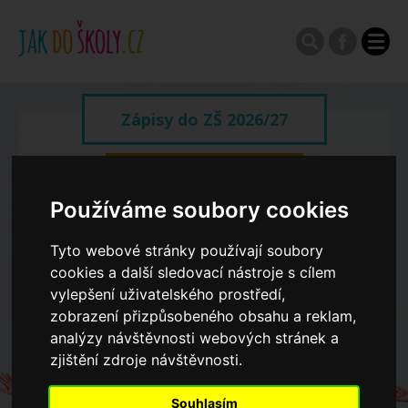
Zápisy do ZŠ 2026/27
Výroční zprávy
Používáme soubory cookies
Spádové oblasti ZŠ
Tyto webové stránky používají soubory
cookies a další sledovací nástroje s cílem
vylepšení uživatelského prostředí,
Koncepce školství
zobrazení přizpůsobeného obsahu a reklam,
analýzy návštěvnosti webových stránek a
Dny otevřených dveří ZŠ
zjištění zdroje návštěvnosti.
Souhlasím