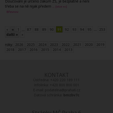
Doučování je určeno žákům ZŠ, je bezplatné a není
třeba se na ně nijak předem
...
[více »»]
Břevnov
«
«
1
....
87
88
89
90
91
92
93
94
95
....
253
další »
»
roky:
2026
2025
2024
2023
2022
2021
2020
2019
2018
2017
2016
2015
2014
2013
KONTAKT
Ústředna:
+420 220 189 111
Infolinka:
+420 800 800 001
E-mail:
podatelna@praha6.cz
Datová schránka:
bmzbv7c
Stránky MČ Praha 6