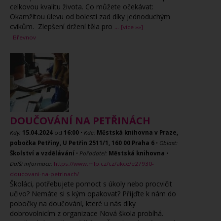
celkovou kvalitu života. Co můžete očekávat:
Okamžitou úlevu od bolesti zad díky jednoduchým
cvikům. Zlepšení držení těla pro
...
[více »»]
Břevnov
DOUČOVÁNÍ NA PETŘINÁCH
Kdy:
15.04.2024
od
16:00
•
Kde:
Městská knihovna v Praze,
pobočka Petřiny, U Petřin 2511/1, 160 00 Praha 6
•
Oblast:
Školství a vzdělávání
•
Pořadatel:
Městská knihovna
•
Další informace:
https://www.mlp.cz/cz/akce/e27930-
doucovani-na-petrinach/
Školáci, potřebujete pomoct s úkoly nebo procvičit
učivo? Nemáte si s kým opakovat? Přijďte k nám do
pobočky na doučování, které u nás díky
dobrovolnicím z organizace Nová škola probíhá.