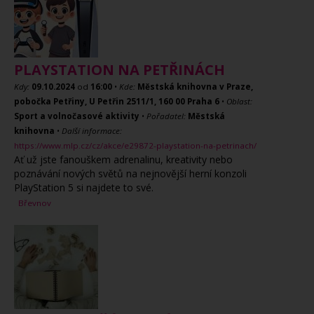
PLAYSTATION NA PETŘINÁCH
Kdy:
09.10.2024
od
16:00
•
Kde:
Městská knihovna v Praze,
pobočka Petřiny, U Petřin 2511/1, 160 00 Praha 6
•
Oblast:
Sport a volnočasové aktivity
•
Pořadatel:
Městská
knihovna
•
Další informace:
https://www.mlp.cz/cz/akce/e29872-playstation-na-petrinach/
Ať už jste fanouškem adrenalinu, kreativity nebo
poznávání nových světů na nejnovější herní konzoli
PlayStation 5 si najdete to své.
Břevnov