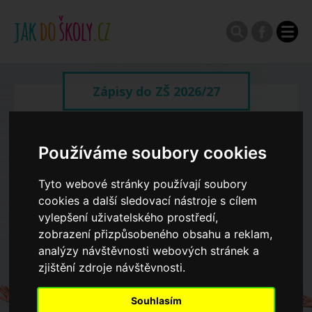
Zápisy do ZŠ 2026/27
Výroční zprávy
Používáme soubory cookies
Spádové oblasti ZŠ
Tyto webové stránky používají soubory
cookies a další sledovací nástroje s cílem
vylepšení uživatelského prostředí,
Koncepce školství
zobrazení přizpůsobeného obsahu a reklam,
analýzy návštěvnosti webových stránek a
zjištění zdroje návštěvnosti.
Dny otevřených dveří ZŠ
Souhlasím