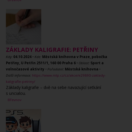
ZÁKLADY KALIGRAFIE: PETŘINY
Kdy:
04.10.2024
•
Kde:
Městská knihovna v Praze, pobočka
Petřiny, U Petřin 2511/1, 160 00 Praha 6
•
Oblast:
Sport a
volnočasové aktivity
•
Pořadatel:
Městská knihovna
•
Další informace:
https://www.mlp.cz/cz/akce/e29890-zaklady-
kaligrafie-petriny/
Základy kaligrafie – dvě na sebe navazující setkání
s uncialou.
Břevnov