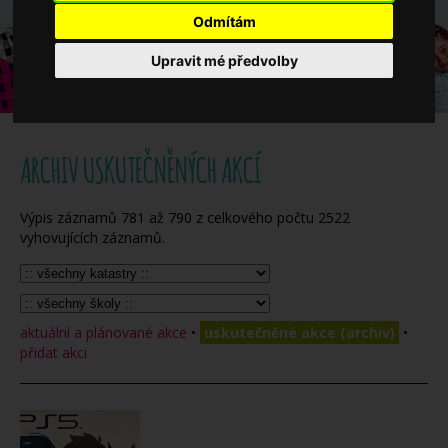
Když potřebujete pomoci
Odmítám
Upravit mé předvolby
Ročenka
ARCHIV USKUTEČNĚNÝCH AKCÍ
Výpis záznamů
781
až
790
z celkového počtu
2522
vyhovujících záznamů.
aktuální a plánované akce
•
uskutečněné akce (archiv)
•
přidat akci