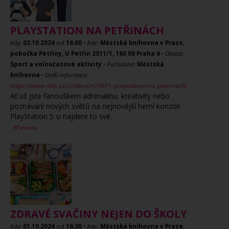
PLAYSTATION NA PETŘINÁCH
Kdy:
02.10.2024
od
16:00
•
Kde:
Městská knihovna v Praze,
pobočka Petřiny, U Petřin 2511/1, 160 00 Praha 6
•
Oblast:
Sport a volnočasové aktivity
•
Pořadatel:
Městská
knihovna
•
Další informace:
https://www.mlp.cz/cz/akce/e29871-playstation-na-petrinach/
Ať už jste fanouškem adrenalinu, kreativity nebo
poznávání nových světů na nejnovější herní konzoli
PlayStation 5 si najdete to své.
Břevnov
ZDRAVÉ SVAČINY NEJEN DO ŠKOLY
Kdy:
01.10.2024
od
16:30
•
Kde:
Městská knihovna v Praze,