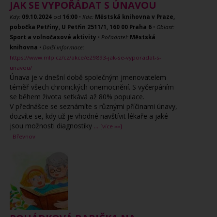
JAK SE VYPOŘÁDAT S ÚNAVOU
Kdy:
09.10.2024
od
16:00
•
Kde:
Městská knihovna v Praze,
pobočka Petřiny, U Petřin 2511/1, 160 00 Praha 6
•
Oblast:
Sport a volnočasové aktivity
•
Pořadatel:
Městská
knihovna
•
Další informace:
https://www.mlp.cz/cz/akce/e29893-jak-se-vyporadat-s-
unavou/
Únava je v dnešní době společným jmenovatelem
téměř všech chronických onemocnění. S vyčerpáním
se během života setkává až 80% populace.
V přednášce se seznámíte s různými příčinami únavy,
dozvíte se, kdy už je vhodné navštívit lékaře a jaké
jsou možnosti diagnostiky
...
[více »»]
Břevnov