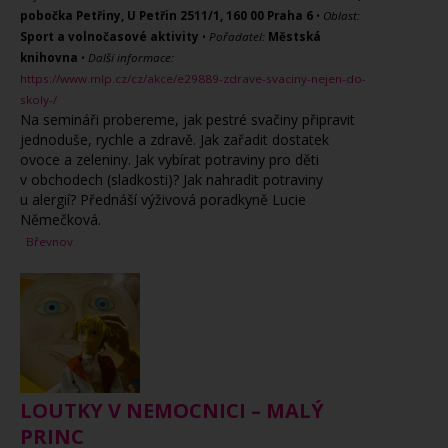
pobočka Petřiny, U Petřin 2511/1, 160 00 Praha 6
•
Oblast:
Sport a volnočasové aktivity
•
Pořadatel:
Městská
knihovna
•
Další informace:
https://www.mlp.cz/cz/akce/e29889-zdrave-svaciny-nejen-do-
skoly-/
Na semináři probereme, jak pestré svačiny připravit
jednoduše, rychle a zdravě. Jak zařadit dostatek
ovoce a zeleniny. Jak vybírat potraviny pro děti
v obchodech (sladkosti)? Jak nahradit potraviny
u alergií? Přednáší výživová poradkyně Lucie
Němečková.
Břevnov
LOUTKY V NEMOCNICI – MALÝ
PRINC