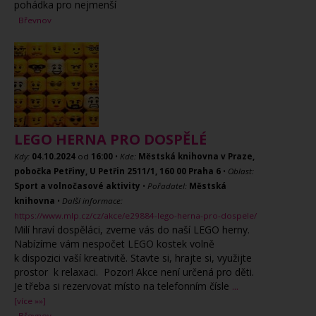
pohádka pro nejmenší
Břevnov
LEGO HERNA PRO DOSPĚLÉ
Kdy:
04.10.2024
od
16:00
•
Kde:
Městská knihovna v Praze,
pobočka Petřiny, U Petřin 2511/1, 160 00 Praha 6
•
Oblast:
Sport a volnočasové aktivity
•
Pořadatel:
Městská
knihovna
•
Další informace:
https://www.mlp.cz/cz/akce/e29884-lego-herna-pro-dospele/
Milí hraví dospěláci, zveme vás do naší LEGO herny.
Nabízíme vám nespočet LEGO kostek volně
k dispozici vaší kreativitě. Stavte si, hrajte si, využijte
prostor k relaxaci. Pozor! Akce není určená pro děti.
Je třeba si rezervovat místo na telefonním čísle
...
[více »»]
Břevnov