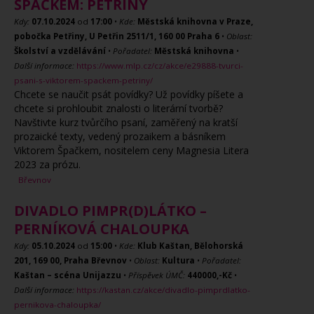
ŠPAČKEM: PETŘINY
Kdy:
07.10.2024
od
17:00
•
Kde:
Městská knihovna v Praze,
pobočka Petřiny, U Petřin 2511/1, 160 00 Praha 6
•
Oblast:
Školství a vzdělávání
•
Pořadatel:
Městská knihovna
•
Další informace:
https://www.mlp.cz/cz/akce/e29888-tvurci-
psani-s-viktorem-spackem-petriny/
Chcete se naučit psát povídky? Už povídky píšete a
chcete si prohloubit znalosti o literární tvorbě?
Navštivte kurz tvůrčího psaní, zaměřený na kratší
prozaické texty, vedený prozaikem a básníkem
Viktorem Špačkem, nositelem ceny Magnesia Litera
2023 za prózu.
Břevnov
DIVADLO PIMPR(D)LÁTKO –
PERNÍKOVÁ CHALOUPKA
Kdy:
05.10.2024
od
15:00
•
Kde:
Klub Kaštan, Bělohorská
201, 169 00, Praha Břevnov
•
Oblast:
Kultura
•
Pořadatel:
Kaštan – scéna Unijazzu
•
Příspěvek ÚMČ:
440000,-Kč
•
Další informace:
https://kastan.cz/akce/divadlo-pimprdlatko-
pernikova-chaloupka/