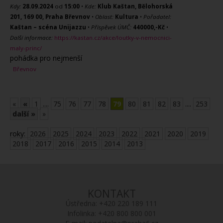
Kdy:
28.09.2024
od
15:00
•
Kde:
Klub Kaštan, Bělohorská
201, 169 00, Praha Břevnov
•
Oblast:
Kultura
•
Pořadatel:
Kaštan – scéna Unijazzu
•
Příspěvek ÚMČ:
440000,-Kč
•
Další informace:
https://kastan.cz/akce/loutky-v-nemocnici-
maly-princ/
pohádka pro nejmenší
Břevnov
«
«
1
....
75
76
77
78
79
80
81
82
83
....
253
další »
»
roky:
2026
2025
2024
2023
2022
2021
2020
2019
2018
2017
2016
2015
2014
2013
KONTAKT
Ústředna:
+420 220 189 111
Infolinka:
+420 800 800 001