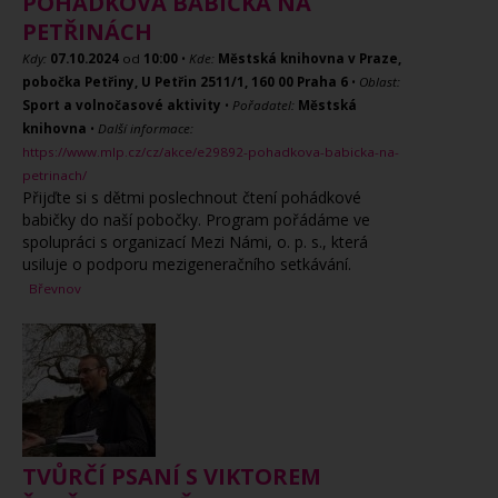
POHÁDKOVÁ BABIČKA NA
PETŘINÁCH
Kdy:
07.10.2024
od
10:00
•
Kde:
Městská knihovna v Praze,
pobočka Petřiny, U Petřin 2511/1, 160 00 Praha 6
•
Oblast:
Sport a volnočasové aktivity
•
Pořadatel:
Městská
knihovna
•
Další informace:
https://www.mlp.cz/cz/akce/e29892-pohadkova-babicka-na-
petrinach/
Přijďte si s dětmi poslechnout čtení pohádkové
babičky do naší pobočky. Program pořádáme ve
spolupráci s organizací Mezi Námi, o. p. s., která
usiluje o podporu mezigeneračního setkávání.
Břevnov
TVŮRČÍ PSANÍ S VIKTOREM