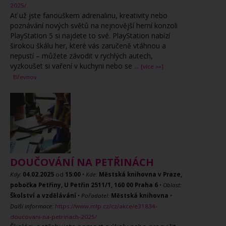
2025/
Ať už jste fanouškem adrenalinu, kreativity nebo
poznávání nových světů na nejnovější herní konzoli
PlayStation 5 si najdete to své. PlayStation nabízí
širokou škálu her, které vás zaručeně vtáhnou a
nepustí – můžete závodit v rychlých autech,
vyzkoušet si vaření v kuchyni nebo se
...
[více »»]
Břevnov
DOUČOVÁNÍ NA PETŘINÁCH
Kdy:
04.02.2025
od
15:00
•
Kde:
Městská knihovna v Praze,
pobočka Petřiny, U Petřin 2511/1, 160 00 Praha 6
•
Oblast:
Školství a vzdělávání
•
Pořadatel:
Městská knihovna
•
Další informace:
https://www.mlp.cz/cz/akce/e31834-
doucovani-na-petrinach-2025/