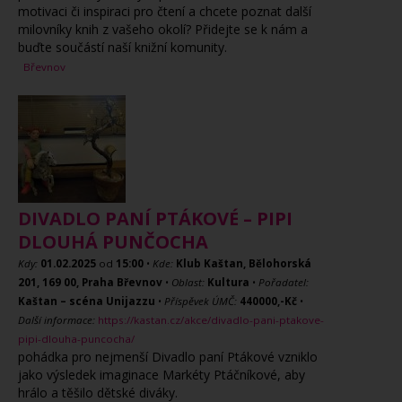
motivaci či inspiraci pro čtení a chcete poznat další
milovníky knih z vašeho okolí? Přidejte se k nám a
buďte součástí naší knižní komunity.
Břevnov
DIVADLO PANÍ PTÁKOVÉ – PIPI
DLOUHÁ PUNČOCHA
Kdy:
01.02.2025
od
15:00
•
Kde:
Klub Kaštan, Bělohorská
201, 169 00, Praha Břevnov
•
Oblast:
Kultura
•
Pořadatel:
Kaštan – scéna Unijazzu
•
Příspěvek ÚMČ:
440000,-Kč
•
Další informace:
https://kastan.cz/akce/divadlo-pani-ptakove-
pipi-dlouha-puncocha/
pohádka pro nejmenší Divadlo paní Ptákové vzniklo
jako výsledek imaginace Markéty Ptáčníkové, aby
hrálo a těšilo dětské diváky.