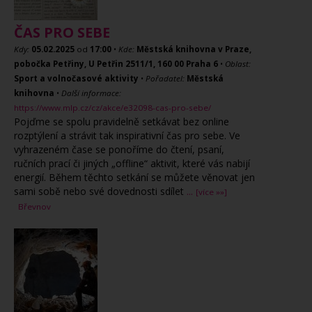
ČAS PRO SEBE
Kdy:
05.02.2025
od
17:00
•
Kde:
Městská knihovna v Praze,
pobočka Petřiny, U Petřin 2511/1, 160 00 Praha 6
•
Oblast:
Sport a volnočasové aktivity
•
Pořadatel:
Městská
knihovna
•
Další informace:
https://www.mlp.cz/cz/akce/e32098-cas-pro-sebe/
Pojďme se spolu pravidelně setkávat bez online
rozptýlení a strávit tak inspirativní čas pro sebe. Ve
vyhrazeném čase se ponoříme do čtení, psaní,
ručních prací či jiných „offline“ aktivit, které vás nabijí
energií. Během těchto setkání se můžete věnovat jen
sami sobě nebo své dovednosti sdílet
...
[více »»]
Břevnov