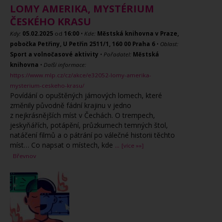
LOMY AMERIKA, MYSTÉRIUM
ČESKÉHO KRASU
Kdy:
05.02.2025
od
16:00
•
Kde:
Městská knihovna v Praze,
pobočka Petřiny, U Petřin 2511/1, 160 00 Praha 6
•
Oblast:
Sport a volnočasové aktivity
•
Pořadatel:
Městská
knihovna
•
Další informace:
https://www.mlp.cz/cz/akce/e32052-lomy-amerika-
mysterium-ceskeho-krasu/
Povídání o opuštěných jámových lomech, které
změnily původně fádní krajinu v jedno
z nejkrásnějších míst v Čechách. O trempech,
jeskyňářích, potápění, průzkumech temných štol,
natáčení filmů a o pátrání po válečné historii těchto
míst… Co napsat o místech, kde
...
[více »»]
Břevnov