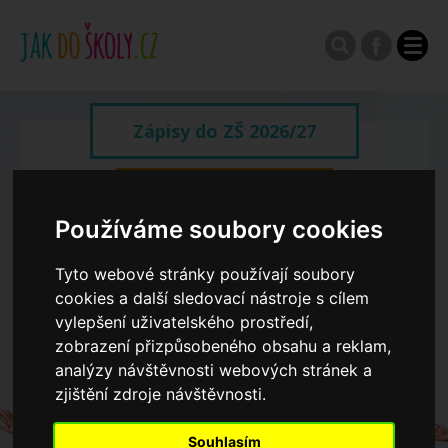
Zápisy do ZŠ 2026/27
Výroční zprávy
Používáme soubory cookies
Spádové oblasti ZŠ
Tyto webové stránky používají soubory
cookies a další sledovací nástroje s cílem
vylepšení uživatelského prostředí,
Koncepce školství
zobrazení přizpůsobeného obsahu a reklam,
analýzy návštěvnosti webových stránek a
Dny otevřených dveří ZŠ
zjištění zdroje návštěvnosti.
Souhlasím