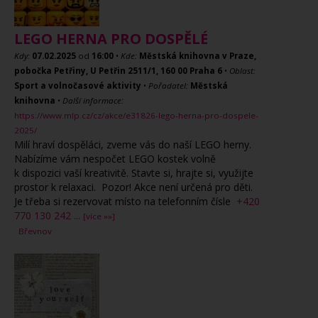
LEGO HERNA PRO DOSPĚLÉ
Kdy:
07.02.2025
od
16:00
•
Kde:
Městská knihovna v Praze,
pobočka Petřiny, U Petřin 2511/1, 160 00 Praha 6
•
Oblast:
Sport a volnočasové aktivity
•
Pořadatel:
Městská
knihovna
•
Další informace:
https://www.mlp.cz/cz/akce/e31826-lego-herna-pro-dospele-
2025/
Milí hraví dospěláci, zveme vás do naší LEGO herny.
Nabízíme vám nespočet LEGO kostek volně
k dispozici vaší kreativitě. Stavte si, hrajte si, využijte
prostor k relaxaci. Pozor! Akce není určená pro děti.
Je třeba si rezervovat místo na telefonním čísle
+420
770 130 242
...
[více »»]
Břevnov