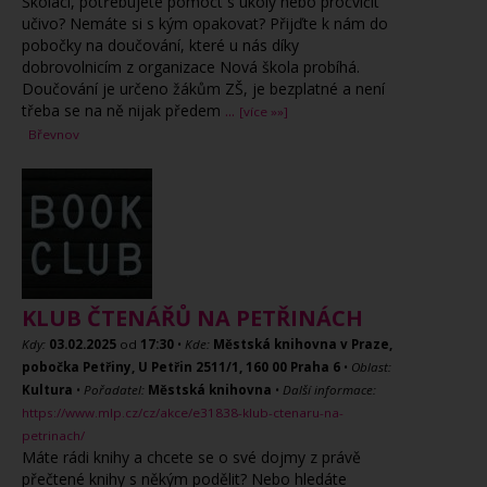
Školáci, potřebujete pomoct s úkoly nebo procvičit
učivo? Nemáte si s kým opakovat? Přijďte k nám do
pobočky na doučování, které u nás díky
dobrovolnicím z organizace Nová škola probíhá.
Doučování je určeno žákům ZŠ, je bezplatné a není
třeba se na ně nijak předem
...
[více »»]
Břevnov
KLUB ČTENÁŘŮ NA PETŘINÁCH
Kdy:
03.02.2025
od
17:30
•
Kde:
Městská knihovna v Praze,
pobočka Petřiny, U Petřin 2511/1, 160 00 Praha 6
•
Oblast:
Kultura
•
Pořadatel:
Městská knihovna
•
Další informace:
https://www.mlp.cz/cz/akce/e31838-klub-ctenaru-na-
petrinach/
Máte rádi knihy a chcete se o své dojmy z právě
přečtené knihy s někým podělit? Nebo hledáte