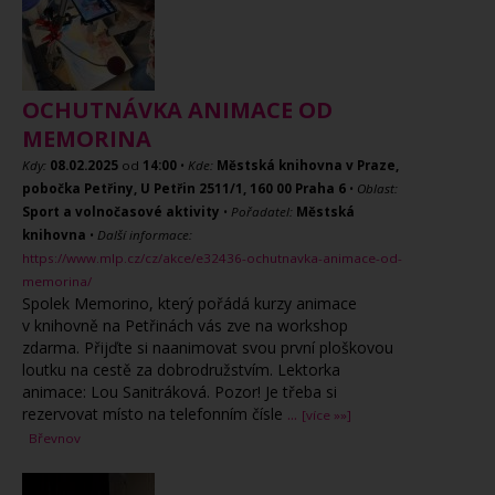
OCHUTNÁVKA ANIMACE OD
MEMORINA
Kdy:
08.02.2025
od
14:00
•
Kde:
Městská knihovna v Praze,
pobočka Petřiny, U Petřin 2511/1, 160 00 Praha 6
•
Oblast:
Sport a volnočasové aktivity
•
Pořadatel:
Městská
knihovna
•
Další informace:
https://www.mlp.cz/cz/akce/e32436-ochutnavka-animace-od-
memorina/
Spolek Memorino, který pořádá kurzy animace
v knihovně na Petřinách vás zve na workshop
zdarma. Přijďte si naanimovat svou první ploškovou
loutku na cestě za dobrodružstvím. Lektorka
animace: Lou Sanitráková. Pozor! Je třeba si
rezervovat místo na telefonním čísle
...
[více »»]
Břevnov