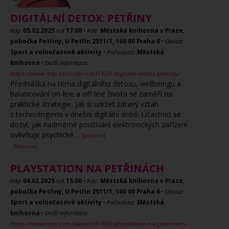
DIGITÁLNÍ DETOX: PETŘINY
Kdy:
05.02.2025
od
17:00
•
Kde:
Městská knihovna v Praze,
pobočka Petřiny, U Petřin 2511/1, 160 00 Praha 6
•
Oblast:
Sport a volnočasové aktivity
•
Pořadatel:
Městská
knihovna
•
Další informace:
https://www.mlp.cz/cz/akce/e31839-digitalni-detox-petriny/
Přednáška na téma digitálního detoxu, wellbeingu a
balancování on-line a off-line života se zaměří na
praktické strategie, jak si udržet zdravý vztah
s technologiemi v dnešní digitální době. Účastníci se
dozví, jak nadměrné používání elektronických zařízení
ovlivňuje psychické
...
[více »»]
Břevnov
PLAYSTATION NA PETŘINÁCH
Kdy:
04.02.2025
od
15:00
•
Kde:
Městská knihovna v Praze,
pobočka Petřiny, U Petřin 2511/1, 160 00 Praha 6
•
Oblast:
Sport a volnočasové aktivity
•
Pořadatel:
Městská
knihovna
•
Další informace:
https://www.mlp.cz/cz/akce/e31830-playstation-na-petrinach-