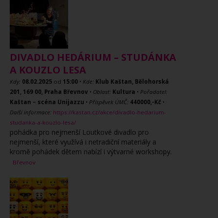
DIVADLO HEDÁRIUM – STUDÁNKA
A KOUZLO LESA
Kdy:
08.02.2025
od
15:00
•
Kde:
Klub Kaštan, Bělohorská
201, 169 00, Praha Břevnov
•
Oblast:
Kultura
•
Pořadatel:
Kaštan – scéna Unijazzu
•
Příspěvek ÚMČ:
440000,-Kč
•
Další informace:
https://kastan.cz/akce/divadlo-hedarium-
studanka-a-kouzlo-lesa/
pohádka pro nejmenší Loutkové divadlo pro
nejmenší, které využívá i netradiční materiály a
kromě pohádek dětem nabízí i výtvarné workshopy.
Břevnov