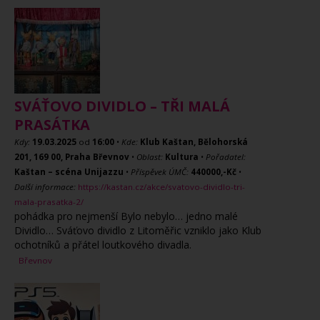
SVÁŤOVO DIVIDLO – TŘI MALÁ
PRASÁTKA
Kdy:
19.03.2025
od
16:00
•
Kde:
Klub Kaštan, Bělohorská
201, 169 00, Praha Břevnov
•
Oblast:
Kultura
•
Pořadatel:
Kaštan – scéna Unijazzu
•
Příspěvek ÚMČ:
440000,-Kč
•
Další informace:
https://kastan.cz/akce/svatovo-dividlo-tri-
mala-prasatka-2/
pohádka pro nejmenší Bylo nebylo… jedno malé
Dividlo… Sváťovo dividlo z Litoměřic vzniklo jako Klub
ochotníků a přátel loutkového divadla.
Břevnov