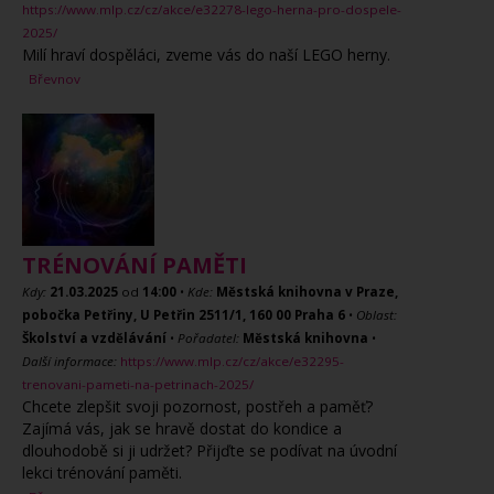
https://www.mlp.cz/cz/akce/e32278-lego-herna-pro-dospele-
2025/
Milí hraví dospěláci, zveme vás do naší LEGO herny.
Břevnov
TRÉNOVÁNÍ PAMĚTI
Kdy:
21.03.2025
od
14:00
•
Kde:
Městská knihovna v Praze,
pobočka Petřiny, U Petřin 2511/1, 160 00 Praha 6
•
Oblast:
Školství a vzdělávání
•
Pořadatel:
Městská knihovna
•
Další informace:
https://www.mlp.cz/cz/akce/e32295-
trenovani-pameti-na-petrinach-2025/
Chcete zlepšit svoji pozornost, postřeh a paměť?
Zajímá vás, jak se hravě dostat do kondice a
dlouhodobě si ji udržet? Přijďte se podívat na úvodní
lekci trénování paměti.