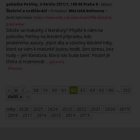
pobočka Petřiny, U Petřin 2511/1, 160 00 Praha 6
•
Oblast:
Školství a vzdělávání
•
Pořadatel:
Městská knihovna
•
Další informace:
https://www.mlp.cz/cz/akce/e32306-literarni-
pripravka/
Děsíte se maturity z literatury? Přijďte k nám na
pobočku Petřiny na literární přípravku, kde
probereme autory, jejich díla a všechny literární triky,
které se vám k maturitě budou hodit. Bez stresu, bez
nudy – jen literatura, která vás bude bavit. Pozor! Je
třeba si rezervovat
...
[více »»]
Břevnov
«
«
1
....
58
59
60
61
62
63
64
65
66
....
252
další »
»
roky:
2026
2025
2024
2023
2022
2021
2020
2019
2018
2017
2016
2015
2014
2013