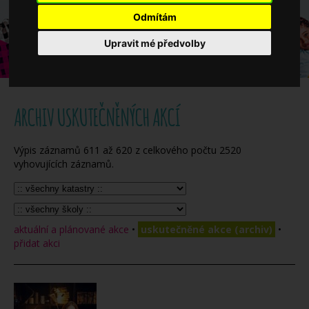
Když potřebujete pomoci
Odmítám
Upravit mé předvolby
Ročenka
ARCHIV USKUTEČNĚNÝCH AKCÍ
Výpis záznamů
611
až
620
z celkového počtu
2520
vyhovujících záznamů.
aktuální a plánované akce
•
uskutečněné akce (archiv)
•
přidat akci