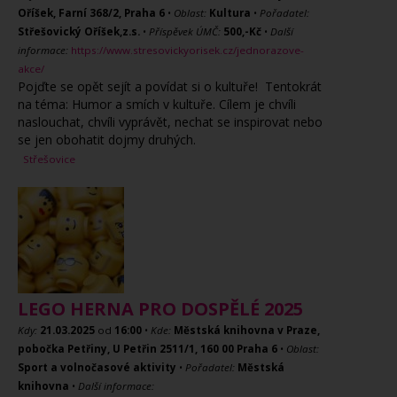
Oříšek, Farní 368/2, Praha 6
•
Oblast:
Kultura
•
Pořadatel:
Střešovický Oříšek,z.s.
•
Příspěvek ÚMČ:
500,-Kč
•
Další
informace:
https://www.stresovickyorisek.cz/jednorazove-
akce/
Pojďte se opět sejít a povídat si o kultuře! Tentokrát
na téma: Humor a smích v kultuře. Cílem je chvíli
naslouchat, chvíli vyprávět, nechat se inspirovat nebo
se jen obohatit dojmy druhých.
Střešovice
LEGO HERNA PRO DOSPĚLÉ 2025
Kdy:
21.03.2025
od
16:00
•
Kde:
Městská knihovna v Praze,
pobočka Petřiny, U Petřin 2511/1, 160 00 Praha 6
•
Oblast:
Sport a volnočasové aktivity
•
Pořadatel:
Městská
knihovna
•
Další informace: