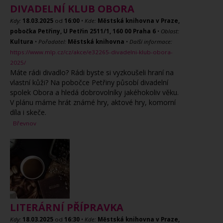
DIVADELNÍ KLUB OBORA
Kdy:
18.03.2025
od
16:00
•
Kde:
Městská knihovna v Praze,
pobočka Petřiny, U Petřin 2511/1, 160 00 Praha 6
•
Oblast:
Kultura
•
Pořadatel:
Městská knihovna
•
Další informace:
https://www.mlp.cz/cz/akce/e32265-divadelni-klub-obora-
2025/
Máte rádi divadlo? Rádi byste si vyzkoušeli hraní na
vlastní kůži? Na pobočce Petřiny působí divadelní
spolek Obora a hledá dobrovolníky jakéhokoliv věku.
V plánu máme hrát známé hry, aktové hry, komorní
díla i skeče.
Břevnov
LITERÁRNÍ PŘÍPRAVKA
Kdy:
18.03.2025
od
16:30
•
Kde:
Městská knihovna v Praze,