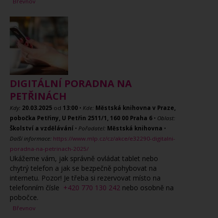
Břevnov
DIGITÁLNÍ PORADNA NA
PETŘINÁCH
Kdy:
20.03.2025
od
13:00
•
Kde:
Městská knihovna v Praze,
pobočka Petřiny, U Petřin 2511/1, 160 00 Praha 6
•
Oblast:
Školství a vzdělávání
•
Pořadatel:
Městská knihovna
•
Další informace:
https://www.mlp.cz/cz/akce/e32290-digitalni-
poradna-na-petrinach-2025/
Ukážeme vám, jak správně ovládat tablet nebo
chytrý telefon a jak se bezpečně pohybovat na
internetu. Pozor! Je třeba si rezervovat místo na
telefonním čísle
+420 770 130 242
nebo osobně na
pobočce.
Břevnov