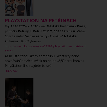
PLAYSTATION NA PETŘINÁCH
Kdy:
18.03.2025
od
15:00
•
Kde:
Městská knihovna v Praze,
pobočka Petřiny, U Petřin 2511/1, 160 00 Praha 6
•
Oblast:
Sport a volnočasové aktivity
•
Pořadatel:
Městská
knihovna
•
Další informace:
https://www.mlp.cz/cz/akce/e32282-playstation-na-petrinach-
2025/
Ať už jste fanouškem adrenalinu, kreativity nebo
poznávání nových světů na nejnovější herní konzoli
PlayStation 5 si najdete to své.
Břevnov