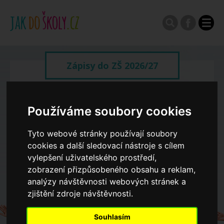
Zápisy do ZŠ 2026/27
Výroční zprávy
Používáme soubory cookies
Spádové oblasti ZŠ
Tyto webové stránky používají soubory
cookies a další sledovací nástroje s cílem
vylepšení uživatelského prostředí,
Koncepce školství
zobrazení přizpůsobeného obsahu a reklam,
analýzy návštěvnosti webových stránek a
zjištění zdroje návštěvnosti.
Dny otevřených dveří ZŠ
Souhlasím