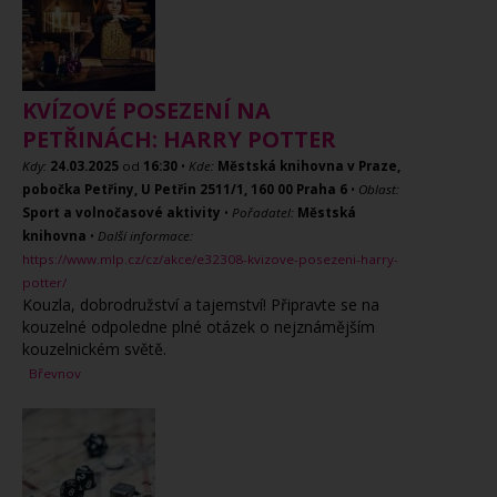
KVÍZOVÉ POSEZENÍ NA
PETŘINÁCH: HARRY POTTER
Kdy:
24.03.2025
od
16:30
•
Kde:
Městská knihovna v Praze,
pobočka Petřiny, U Petřin 2511/1, 160 00 Praha 6
•
Oblast:
Sport a volnočasové aktivity
•
Pořadatel:
Městská
knihovna
•
Další informace:
https://www.mlp.cz/cz/akce/e32308-kvizove-posezeni-harry-
potter/
Kouzla, dobrodružství a tajemství! Připravte se na
kouzelné odpoledne plné otázek o nejznámějším
kouzelnickém světě.
Břevnov