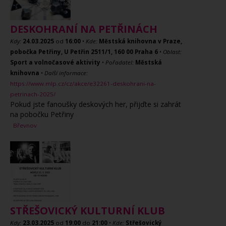
DESKOHRANÍ NA PETŘINÁCH
Kdy:
24.03.2025
od
16:00
•
Kde:
Městská knihovna v Praze,
pobočka Petřiny, U Petřin 2511/1, 160 00 Praha 6
•
Oblast:
Sport a volnočasové aktivity
•
Pořadatel:
Městská
knihovna
•
Další informace:
https://www.mlp.cz/cz/akce/e32261-deskohrani-na-
petrinach-2025/
Pokud jste fanoušky deskových her, přijďte si zahrát
na pobočku Petřiny
Břevnov
STŘEŠOVICKÝ KULTURNÍ KLUB
Kdy:
23.03.2025
od
19:00
do
21:00
•
Kde:
Střešovický