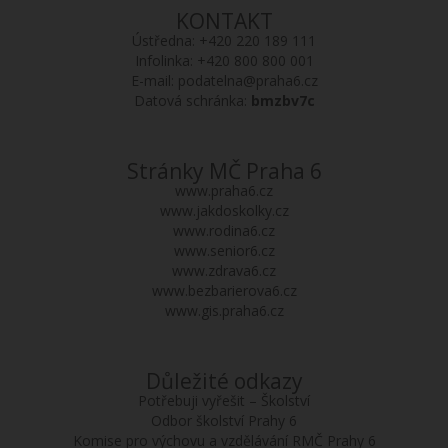
KONTAKT
Ústředna:
+420 220 189 111
Infolinka:
+420 800 800 001
E-mail:
podatelna@praha6.cz
Datová schránka:
bmzbv7c
Stránky MČ Praha 6
www.praha6.cz
www.jakdoskolky.cz
www.rodina6.cz
www.senior6.cz
www.zdrava6.cz
www.bezbarierova6.cz
www.gis.praha6.cz
Důležité odkazy
Potřebuji vyřešit – Školství
Odbor školství Prahy 6
Komise pro výchovu a vzdělávání RMČ Prahy 6