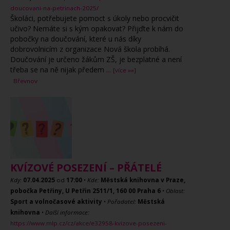
doucovani-na-petrinach-2025/
Školáci, potřebujete pomoct s úkoly nebo procvičit
učivo? Nemáte si s kým opakovat? Přijďte k nám do
pobočky na doučování, které u nás díky
dobrovolnicím z organizace Nová škola probíhá.
Doučování je určeno žákům ZŠ, je bezplatné a není
třeba se na ně nijak předem
...
[více »»]
Břevnov
KVÍZOVÉ POSEZENÍ – PŘÁTELÉ
Kdy:
07.04.2025
od
17:00
•
Kde:
Městská knihovna v Praze,
pobočka Petřiny, U Petřin 2511/1, 160 00 Praha 6
•
Oblast:
Sport a volnočasové aktivity
•
Pořadatel:
Městská
knihovna
•
Další informace:
https://www.mlp.cz/cz/akce/e32958-kvizove-posezeni-