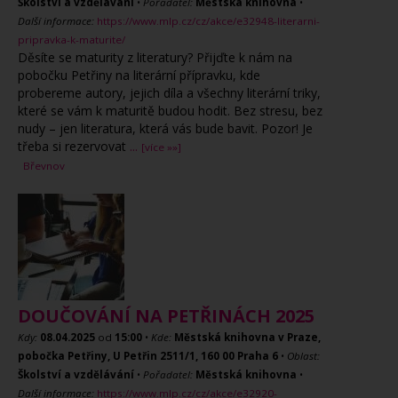
Školství a vzdělávání
•
Pořadatel:
Městská knihovna
•
Další informace:
https://www.mlp.cz/cz/akce/e32948-literarni-
pripravka-k-maturite/
Děsíte se maturity z literatury? Přijďte k nám na
pobočku Petřiny na literární přípravku, kde
probereme autory, jejich díla a všechny literární triky,
které se vám k maturitě budou hodit. Bez stresu, bez
nudy – jen literatura, která vás bude bavit. Pozor! Je
třeba si rezervovat
...
[více »»]
Břevnov
DOUČOVÁNÍ NA PETŘINÁCH 2025
Kdy:
08.04.2025
od
15:00
•
Kde:
Městská knihovna v Praze,
pobočka Petřiny, U Petřin 2511/1, 160 00 Praha 6
•
Oblast:
Školství a vzdělávání
•
Pořadatel:
Městská knihovna
•
Další informace:
https://www.mlp.cz/cz/akce/e32920-