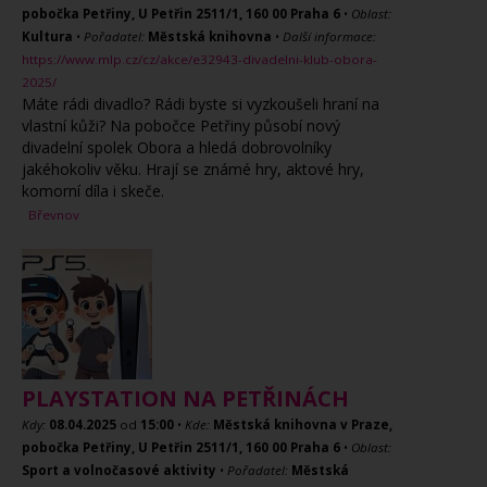
pobočka Petřiny, U Petřin 2511/1, 160 00 Praha 6
•
Oblast:
Kultura
•
Pořadatel:
Městská knihovna
•
Další informace:
https://www.mlp.cz/cz/akce/e32943-divadelni-klub-obora-
2025/
Máte rádi divadlo? Rádi byste si vyzkoušeli hraní na
vlastní kůži? Na pobočce Petřiny působí nový
divadelní spolek Obora a hledá dobrovolníky
jakéhokoliv věku. Hrají se známé hry, aktové hry,
komorní díla i skeče.
Břevnov
PLAYSTATION NA PETŘINÁCH
Kdy:
08.04.2025
od
15:00
•
Kde:
Městská knihovna v Praze,
pobočka Petřiny, U Petřin 2511/1, 160 00 Praha 6
•
Oblast:
Sport a volnočasové aktivity
•
Pořadatel:
Městská