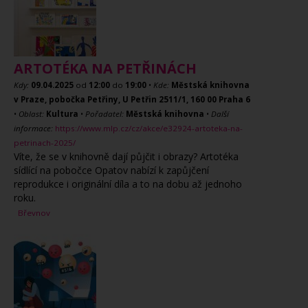
ARTOTÉKA NA PETŘINÁCH
Kdy:
09.04.2025
od
12:00
do
19:00
•
Kde:
Městská knihovna
v Praze, pobočka Petřiny, U Petřin 2511/1, 160 00 Praha 6
•
Oblast:
Kultura
•
Pořadatel:
Městská knihovna
•
Další
informace:
https://www.mlp.cz/cz/akce/e32924-artoteka-na-
petrinach-2025/
Víte, že se v knihovně dají půjčit i obrazy? Artotéka
sídlící na pobočce Opatov nabízí k zapůjčení
reprodukce i originální díla a to na dobu až jednoho
roku.
Břevnov