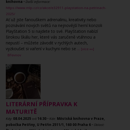
knihovna
•
Další informace:
https://www.mlp.cz/cz/akce/e32911-playstation-na-petrinach-
2025/
Ať už jste fanouškem adrenalinu, kreativity nebo
poznávání nových světů na nejnovější herní konzoli
PlayStation 5 si najdete to své. PlayStation nabízí
širokou škálu her, které vás zaručeně vtáhnou a
nepustí – můžete závodit v rychlých autech,
vyzkoušet si vaření v kuchyni nebo se
...
[více »»]
Břevnov
LITERÁRNÍ PŘÍPRAVKA K
MATURITĚ
Kdy:
08.04.2025
od
16:30
•
Kde:
Městská knihovna v Praze,
pobočka Petřiny, U Petřin 2511/1, 160 00 Praha 6
•
Oblast: