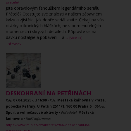
pratele/
Jste opravdovým fanouškem legendárního seriálu
Přátelé? Otestujte své znalosti v našem zábavném
kvízu a zjistěte, jak dobře seriál znáte. Čekají na vás
otázky o ikonických hláškách, nezapomenutelných
momentech i skrytých detailech. Připravte se na
dávku nostalgie a pobavení – a
...
[více »»]
Břevnov
DESKOHRANÍ NA PETŘINÁCH
Kdy:
07.04.2025
od
16:00
•
Kde:
Městská knihovna v Praze,
pobočka Petřiny, U Petřin 2511/1, 160 00 Praha 6
•
Oblast:
Sport a volnočasové aktivity
•
Pořadatel:
Městská
knihovna
•
Další informace:
https://www.mlp.cz/cz/akce/e32906-deskohrani-na-
petrinach-2025/