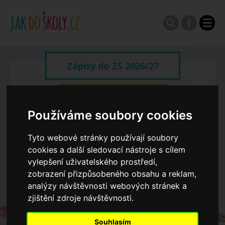
Zápisy do ZŠ 2026/27
Výroční zprávy
Používáme soubory cookies
Spádové oblasti ZŠ
Tyto webové stránky používají soubory
cookies a další sledovací nástroje s cílem
vylepšení uživatelského prostředí,
Koncepce školství
zobrazení přizpůsobeného obsahu a reklam,
analýzy návštěvnosti webových stránek a
Dny otevřených dveří ZŠ
zjištění zdroje návštěvnosti.
Souhlasím