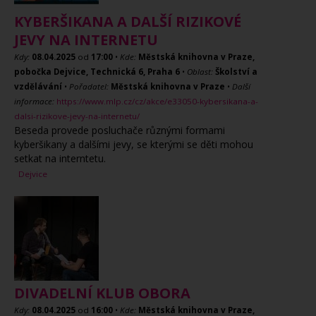
KYBERŠIKANA A DALŠÍ RIZIKOVÉ
JEVY NA INTERNETU
Kdy:
08.04.2025
od
17:00
•
Kde:
Městská knihovna v Praze,
pobočka Dejvice, Technická 6, Praha 6
•
Oblast:
Školství a
vzdělávání
•
Pořadatel:
Městská knihovna v Praze
•
Další
informace:
https://www.mlp.cz/cz/akce/e33050-kybersikana-a-
dalsi-rizikove-jevy-na-internetu/
Beseda provede posluchače různými formami
kyberšikany a dalšími jevy, se kterými se děti mohou
setkat na interntetu.
Dejvice
DIVADELNÍ KLUB OBORA
Kdy:
08.04.2025
od
16:00
•
Kde:
Městská knihovna v Praze,