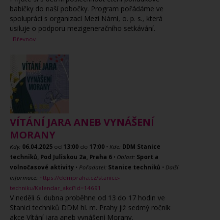
babičky do naší pobočky. Program pořádáme ve
spolupráci s organizací Mezi Námi, o. p. s., která
usiluje o podporu mezigeneračního setkávání.
Břevnov
VÍTÁNÍ JARA ANEB VYNÁŠENÍ
MORANY
Kdy:
06.04.2025
od
13:00
do
17:00
•
Kde:
DDM Stanice
techniků, Pod Juliskou 2a, Praha 6
•
Oblast:
Sport a
volnočasové aktivity
•
Pořadatel:
Stanice techniků
•
Další
informace:
https://ddmpraha.cz/stanice-
techniku/Kalendar_akci?id=14691
V neděli 6. dubna proběhne od 13 do 17 hodin ve
Stanici techniků DDM hl. m. Prahy již sedmý ročník
akce Vítání jara aneb vynášení Morany.