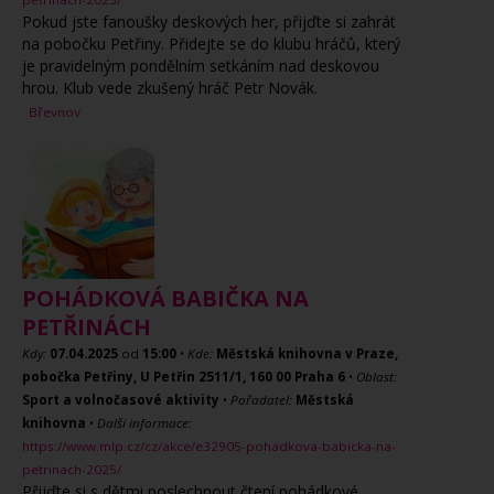
Pokud jste fanoušky deskových her, přijďte si zahrát
na pobočku Petřiny. Přidejte se do klubu hráčů, který
je pravidelným pondělním setkáním nad deskovou
hrou. Klub vede zkušený hráč Petr Novák.
Břevnov
POHÁDKOVÁ BABIČKA NA
PETŘINÁCH
Kdy:
07.04.2025
od
15:00
•
Kde:
Městská knihovna v Praze,
pobočka Petřiny, U Petřin 2511/1, 160 00 Praha 6
•
Oblast:
Sport a volnočasové aktivity
•
Pořadatel:
Městská
knihovna
•
Další informace:
https://www.mlp.cz/cz/akce/e32905-pohadkova-babicka-na-
petrinach-2025/
Přijďte si s dětmi poslechnout čtení pohádkové