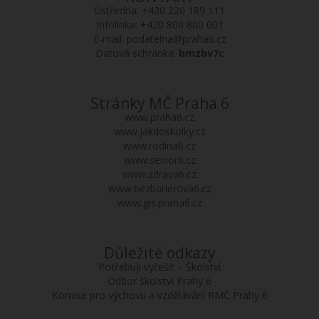
Ústředna:
+420 220 189 111
Infolinka:
+420 800 800 001
E-mail:
podatelna@praha6.cz
Datová schránka:
bmzbv7c
Stránky MČ Praha 6
www.praha6.cz
www.jakdoskolky.cz
www.rodina6.cz
www.senior6.cz
www.zdrava6.cz
www.bezbarierova6.cz
www.gis.praha6.cz
Důležité odkazy
Potřebuji vyřešit – Školství
Odbor školství Prahy 6
Komise pro výchovu a vzdělávání RMČ Prahy 6