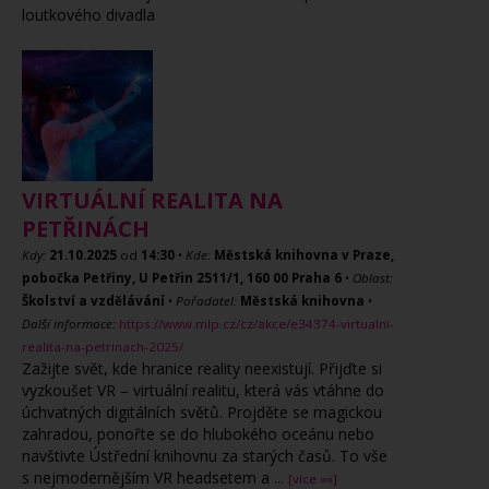
loutkového divadla
VIRTUÁLNÍ REALITA NA
PETŘINÁCH
Kdy:
21.10.2025
od
14:30
•
Kde:
Městská knihovna v Praze,
pobočka Petřiny, U Petřin 2511/1, 160 00 Praha 6
•
Oblast:
Školství a vzdělávání
•
Pořadatel:
Městská knihovna
•
Další informace:
https://www.mlp.cz/cz/akce/e34374-virtualni-
realita-na-petrinach-2025/
Zažijte svět, kde hranice reality neexistují. Přijďte si
vyzkoušet VR – virtuální realitu, která vás vtáhne do
úchvatných digitálních světů. Projděte se magickou
zahradou, ponořte se do hlubokého oceánu nebo
navštivte Ústřední knihovnu za starých časů. To vše
s nejmodernějším VR headsetem a
...
[více »»]