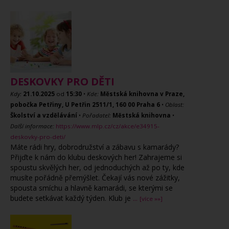
DESKOVKY PRO DĚTI
Kdy:
21.10.2025
od
15:30
•
Kde:
Městská knihovna v Praze,
pobočka Petřiny, U Petřin 2511/1, 160 00 Praha 6
•
Oblast:
Školství a vzdělávání
•
Pořadatel:
Městská knihovna
•
Další informace:
https://www.mlp.cz/cz/akce/e34915-
deskovky-pro-deti/
Máte rádi hry, dobrodružství a zábavu s kamarády?
Přijďte k nám do klubu deskových her! Zahrajeme si
spoustu skvělých her, od jednoduchých až po ty, kde
musíte pořádně přemýšlet. Čekají vás nové zážitky,
spousta smíchu a hlavně kamarádi, se kterými se
budete setkávat každý týden. Klub je
...
[více »»]