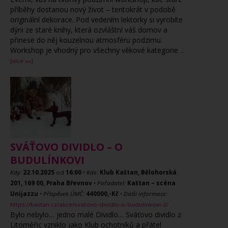
příběhy dostanou nový život – tentokrát v podobě
originální dekorace. Pod vedením lektorky si vyrobíte
dýni ze staré knihy, která ozvláštní váš domov a
přinese do něj kouzelnou atmosféru podzimu.
Workshop je vhodný pro všechny věkové kategorie
...
[více »»]
SVÁŤOVO DIVIDLO – O
BUDULÍNKOVI
Kdy:
22.10.2025
od
16:00
•
Kde:
Klub Kaštan, Bělohorská
201, 169 00, Praha Břevnov
•
Pořadatel:
Kaštan – scéna
Unijazzu
•
Příspěvek ÚMČ:
440000,-Kč
•
Další informace:
https://kastan.cz/akce/svatovo-dividlo-o-budulinkovi-2/
Bylo nebylo… jedno malé Dividlo… Sváťovo dividlo z
Litoměřic vzniklo jako Klub ochotníků a přátel