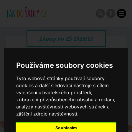
Zápisy do ZŠ 2026/27
Výroční zprávy
Používáme soubory cookies
Spádové oblasti ZŠ
Tyto webové stránky používají soubory
cookies a další sledovací nástroje s cílem
vylepšení uživatelského prostředí,
Koncepce školství
zobrazení přizpůsobeného obsahu a reklam,
analýzy návštěvnosti webových stránek a
zjištění zdroje návštěvnosti.
Dny otevřených dveří ZŠ
Souhlasím