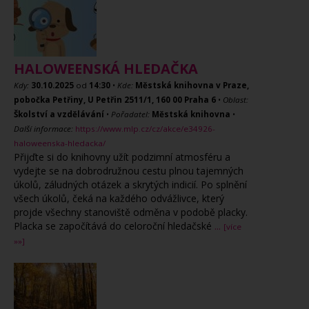
HALOWEENSKÁ HLEDAČKA
Kdy:
30.10.2025
od
14:30
•
Kde:
Městská knihovna v Praze,
pobočka Petřiny, U Petřin 2511/1, 160 00 Praha 6
•
Oblast:
Školství a vzdělávání
•
Pořadatel:
Městská knihovna
•
Další informace:
https://www.mlp.cz/cz/akce/e34926-
haloweenska-hledacka/
Přijďte si do knihovny užít podzimní atmosféru a
vydejte se na dobrodružnou cestu plnou tajemných
úkolů, záludných otázek a skrytých indicií. Po splnění
všech úkolů, čeká na každého odvážlivce, který
projde všechny stanoviště odměna v podobě placky.
Placka se započítává do celoroční hledačské
...
[více
»»]