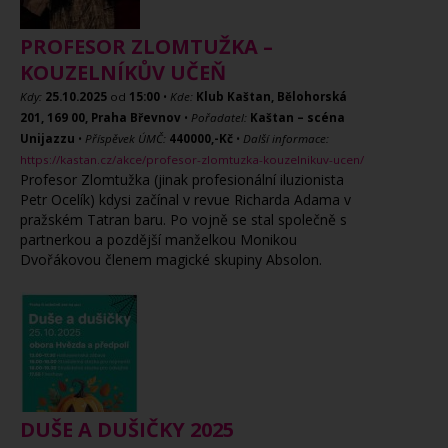
PROFESOR ZLOMTUŽKA –
KOUZELNÍKŮV UČEŇ
Kdy:
25.10.2025
od
15:00
•
Kde:
Klub Kaštan, Bělohorská
201, 169 00, Praha Břevnov
•
Pořadatel:
Kaštan – scéna
Unijazzu
•
Příspěvek ÚMČ:
440000,-Kč
•
Další informace:
https://kastan.cz/akce/profesor-zlomtuzka-kouzelnikuv-ucen/
Profesor Zlomtužka (jinak profesionální iluzionista
Petr Ocelík) kdysi začínal v revue Richarda Adama v
pražském Tatran baru. Po vojně se stal společně s
partnerkou a pozdější manželkou Monikou
Dvořákovou členem magické skupiny Absolon.
DUŠE A DUŠIČKY 2025