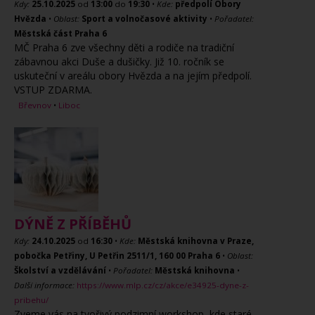
Kdy:
25.10.2025
od
13:00
do
19:30
•
Kde:
předpolí Obory
Hvězda
•
Oblast:
Sport a volnočasové aktivity
•
Pořadatel:
Městská část Praha 6
MČ Praha 6 zve všechny děti a rodiče na tradiční
zábavnou akci Duše a dušičky. Již 10. ročník se
uskuteční v areálu obory Hvězda a na jejím předpolí.
VSTUP ZDARMA.
Břevnov
•
Liboc
DÝNĚ Z PŘÍBĚHŮ
Kdy:
24.10.2025
od
16:30
•
Kde:
Městská knihovna v Praze,
pobočka Petřiny, U Petřin 2511/1, 160 00 Praha 6
•
Oblast:
Školství a vzdělávání
•
Pořadatel:
Městská knihovna
•
Další informace:
https://www.mlp.cz/cz/akce/e34925-dyne-z-
pribehu/
Zveme vás na tvořivý podzimní workshop, kde staré