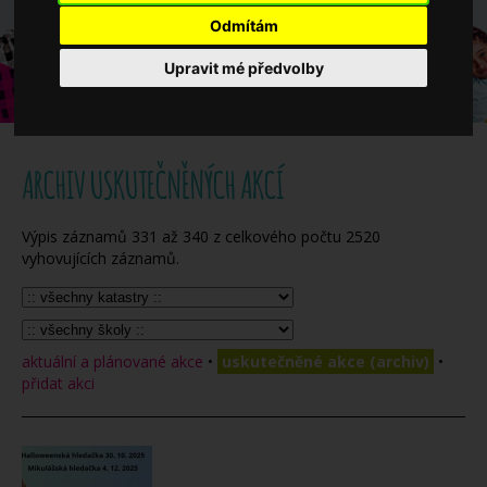
Když potřebujete pomoci
Odmítám
Upravit mé předvolby
Ročenka
ARCHIV USKUTEČNĚNÝCH AKCÍ
Výpis záznamů
331
až
340
z celkového počtu
2520
vyhovujících záznamů.
aktuální a plánované akce
•
uskutečněné akce (archiv)
•
přidat akci