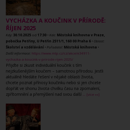
VYCHÁZKA A KOUČINK V PŘÍRODĚ:
ŘÍJEN 2025
Kdy:
30.10.2025
od
17:30
•
Kde:
Městská knihovna v Praze,
pobočka Petřiny, U Petřin 2511/1, 160 00 Praha 6
•
Oblast:
Školství a vzdělávání
•
Pořadatel:
Městská knihovna
•
Další informace:
https://www.mlp.cz/cz/akce/e34911-
vychazka-a-koucink-v-prirode-rijen-2025/
Přijďte si zkusit individuální koučink s tím
nejzkušenějším koučem – samotnou přírodou. Jestli
aktuálně hledáte řešení v nějaké oblasti života,
chcete poznat přínosy koučinku nebo si jen chcete
dopřát ve shonu života chvilku času na zpomalení,
zpřítomnění a přemýšlení nad svou další
...
[více »»]