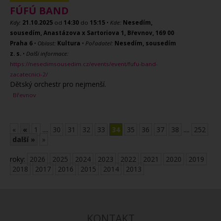
FÚFÚ BAND
Kdy:
21.10.2025
od
14:30
do
15:15
•
Kde:
Nesedím,
sousedím, Anastázova x Sartoriova 1, Břevnov, 169 00
Praha 6
•
Oblast:
Kultura
•
Pořadatel:
Nesedím, sousedím
z. s.
•
Další informace:
https://nesedimsousedim.cz/events/event/fufu-band-
zacatecnici-2/
Dětský orchestr pro nejmenší.
Břevnov
«
«
1
....
30
31
32
33
34
35
36
37
38
....
252
další »
»
roky:
2026
2025
2024
2023
2022
2021
2020
2019
2018
2017
2016
2015
2014
2013
KONTAKT