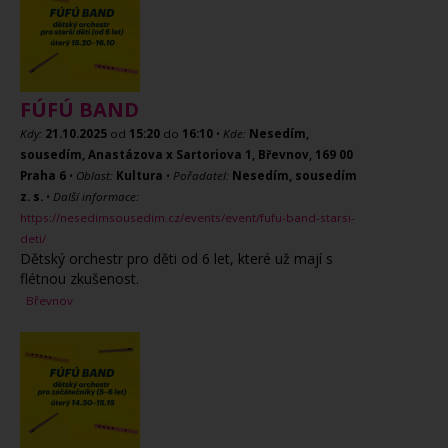
FÚFÚ BAND
Kdy:
21.10.2025
od
15:20
do
16:10
•
Kde:
Nesedím,
sousedím, Anastázova x Sartoriova 1, Břevnov, 169 00
Praha 6
•
Oblast:
Kultura
•
Pořadatel:
Nesedím, sousedím
z. s.
•
Další informace:
https://nesedimsousedim.cz/events/event/fufu-band-starsi-
deti/
Dětský orchestr pro děti od 6 let, které už mají s
flétnou zkušenost.
Břevnov