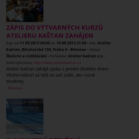
ZÁPIS DO VÝTVARNÝCH KURZŮ
ATELIERU KAŠTAN ZAHÁJEN
Kdy:
od
11.09.2013
09:00
do
19.09.2013
21:00
•
Kde:
Atelier
Kaštan, Bělohorská 150, Praha 6 - Břevnov
•
Oblast:
Školství a vzdělávání
•
Pořadatel:
Atelier Kaštan o.s.
•
Další informace:
http://www.atelierkastan.cz
Atelier Kaštan zahájil výuku s prvním školním dnem.
Všichni lektoři se těší na své stálé, ale i nové
studenty.
Břevnov