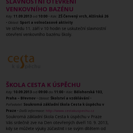
SLAVNOSTNÍ OTEVŘENÍ
VENKOVNÍHO BAZÉNU
Kdy:
11.09.2013
od
10:00
•
Kde:
ZŠ Červený vrch, Alžírská 26
•
Oblast:
Sport a volnočasové aktivity
Ve středu 11. září v 10 hodin se uskuteční slavnostní
otevření venkovního bazénu školy.
ŠKOLA CESTA K ÚSPĚCHU
Kdy:
10.09.2013
od
09:00
do
11:00
•
Kde:
Bělohorská 103,
Praha – Břevnov
•
Oblast:
Školství a vzdělávání
•
Pořadatel:
Soukromá základní škola Cesta k úspěchu v
Praze
•
Další informace:
http://www.cestakuspechu.cz
Soukromá základní škola Cesta k úspěchu v Praze
Vás srdečně zve na Den otevřených dveří 10. 9. 2013,
kdy se můžete výuky zúčastnit i se svým dítětem od