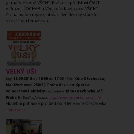
jarmark. Kromě VŠCHT Praha se představí ČVUT
v Praze, ÚOCHAB a Věda nás baví, o.p.s. VŠCHT
Praha budou reprezentovat dvě desítky stánků
s rozličnou tématikou.
VELKÝ UŠI
Kdy:
15.09.2013
od
16:00
do
17:00
•
Kde:
Kino Ořechovka,
Na Ořechovce 250/30, Praha 6
•
Oblast:
Sport a
volnočasové aktivity
•
Pořadatel:
Kino Ořechovka, MČ
Praha 6
•
Další informace:
http://www.kinoorechovka.info
Hudební pohádka pro děti od 4 let v kině Ořechovka
Střešovice