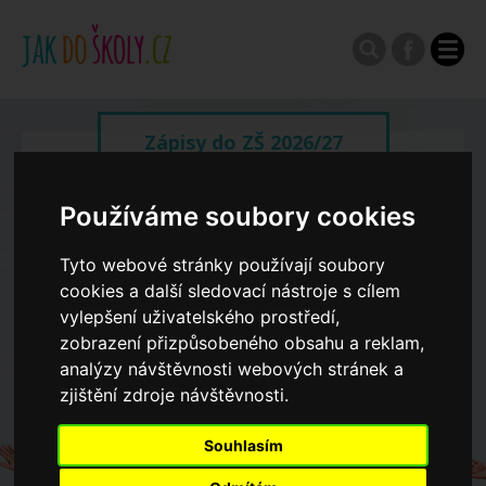
Zápisy do ZŠ 2026/27
Výroční zprávy
Používáme soubory cookies
Tyto webové stránky používají soubory
Spádové oblasti ZŠ
cookies a další sledovací nástroje s cílem
vylepšení uživatelského prostředí,
zobrazení přizpůsobeného obsahu a reklam,
Koncepce školství
analýzy návštěvnosti webových stránek a
zjištění zdroje návštěvnosti.
Dny otevřených dveří ZŠ
Souhlasím