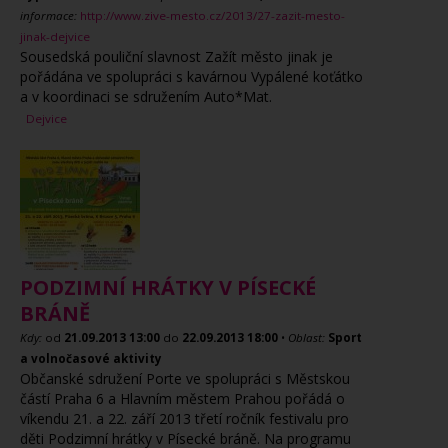
informace:
http://www.zive-mesto.cz/2013/27-zazit-mesto-
jinak-dejvice
Sousedská pouliční slavnost Zažít město jinak je
pořádána ve spolupráci s kavárnou Vypálené koťátko
a v koordinaci se sdružením Auto*Mat.
Dejvice
PODZIMNÍ HRÁTKY V PÍSECKÉ
BRÁNĚ
Kdy:
od
21.09.2013
13:00
do
22.09.2013
18:00
•
Oblast:
Sport
a volnočasové aktivity
Občanské sdružení Porte ve spolupráci s Městskou
částí Praha 6 a Hlavním městem Prahou pořádá o
víkendu 21. a 22. září 2013 třetí ročník festivalu pro
děti Podzimní hrátky v Písecké bráně. Na programu