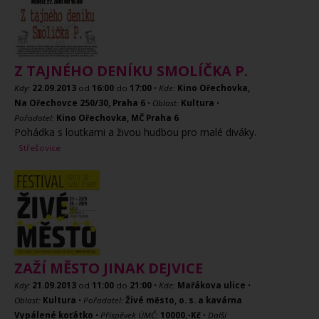
Z TAJNÉHO DENÍKU SMOLÍČKA P.
Kdy:
22.09.2013
od
16:00
do
17:00
•
Kde:
Kino Ořechovka,
Na Ořechovce 250/30, Praha 6
•
Oblast:
Kultura
•
Pořadatel:
Kino Ořechovka, MČ Praha 6
Pohádka s loutkami a živou hudbou pro malé diváky.
Střešovice
ZAŽÍ MĚSTO JINAK DEJVICE
Kdy:
21.09.2013
od
11:00
do
21:00
•
Kde:
Mařákova ulice
•
Oblast:
Kultura
•
Pořadatel:
Živé město, o. s. a kavárna
Vypálené koťátko
•
Příspěvek ÚMČ:
10000,-Kč
•
Další