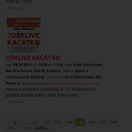
9:00 do 11:00.
Břevnov
OŠKLIVÉ KAČÁTKO
Kdy:
08.09.2013
od
16:00
do
17:00
•
Kde:
Kino Ořechovka,
Na Ořechovce 250/30, Praha 6
•
Oblast:
Sport a
volnočasové aktivity
•
Pořadatel:
Kino Ořechovka, MČ
Praha 6
•
Další informace:
http://www.kinoorechovka.info
Klasická pohádka na motivy H. Ch. Andersena v
podání divadla Kaká v kině Ořechovka
Střešovice
«
«
1
....
241
242
243
244
245
246
247
248
249
....
252
další »
»