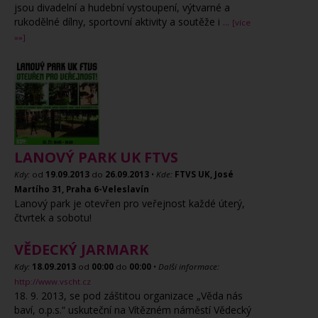
jsou divadelní a hudební vystoupení, výtvarné a
rukodělné dílny, sportovní aktivity a soutěže i
...
[více
»»]
LANOVÝ PARK UK FTVS
Kdy:
od
19.09.2013
do
26.09.2013
•
Kde:
FTVS UK, José
Martího 31, Praha 6-Veleslavín
Lanový park je otevřen pro veřejnost každé úterý,
čtvrtek a sobotu!
VĚDECKÝ JARMARK
Kdy:
18.09.2013
od
00:00
do
00:00
•
Další informace:
http://www.vscht.cz
18. 9. 2013, se pod záštitou organizace „Věda nás
baví, o.p.s.“ uskuteční na Vítězném náměstí Vědecký