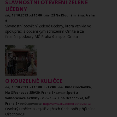
SLAVNOSTNÍ OTEVŘENÍ ZELENÉ
UČEBNY
Kdy:
17.10.2013
od
16:00
•
Kde:
ZŠ Na Dlouhém lánu, Praha
6
Slavnostní otevření Zelené učebny, která vznikla ve
spolupráci s občanským sdružením Ornita a za
finanční podpory MČ Praha 6 a spol. Ornita.
O KOUZELNÉ KULIČCE
Kdy:
13.10.2013
od
16:00
do
17:00
•
Kde:
Kino Ořechovka,
Na Ořechovce 250/30, Praha 6
•
Oblast:
Sport a
volnočasové aktivity
•
Pořadatel:
Kino Ořechovka, MČ
Praha 6
•
Další informace:
http://www.divadloorechovka.cz
Osobitý umělec a kejklíř z jižních Čech opět přijíždí na
Ořechovku!!