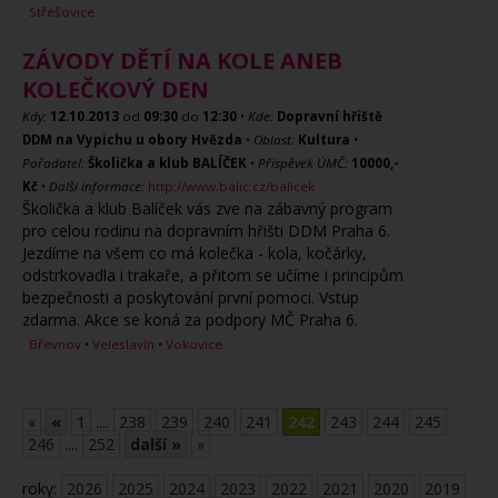
Střešovice
ZÁVODY DĚTÍ NA KOLE ANEB
KOLEČKOVÝ DEN
Kdy:
12.10.2013
od
09:30
do
12:30
•
Kde:
Dopravní hřiště
DDM na Vypichu u obory Hvězda
•
Oblast:
Kultura
•
Pořadatel:
Školička a klub BALÍČEK
•
Příspěvek ÚMČ:
10000,-
Kč
•
Další informace:
http://www.balic.cz/balicek
Školička a klub Balíček vás zve na zábavný program
pro celou rodinu na dopravním hřišti DDM Praha 6.
Jezdíme na všem co má kolečka - kola, kočárky,
odstrkovadla i trakaře, a přitom se učíme i principům
bezpečnosti a poskytování první pomoci. Vstup
zdarma. Akce se koná za podpory MČ Praha 6.
Břevnov
•
Veleslavín
•
Vokovice
«
«
1
....
238
239
240
241
242
243
244
245
246
....
252
další »
»
roky:
2026
2025
2024
2023
2022
2021
2020
2019