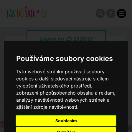
Zápisy do ZŠ 2026/27
Používáme soubory cookies
Výroční zprávy
Tyto webové stránky používají soubory
Spádové oblasti ZŠ
cookies a další sledovací nástroje s cílem
vylepšení uživatelského prostředí,
zobrazení přizpůsobeného obsahu a reklam,
Koncepce školství
analýzy návštěvnosti webových stránek a
zjištění zdroje návštěvnosti.
Dny otevřených dveří ZŠ
Souhlasím