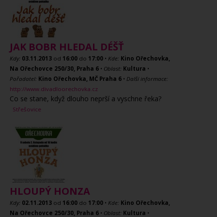
JAK BOBR HLEDAL DÉŠŤ
Kdy:
03.11.2013
od
16:00
do
17:00
•
Kde:
Kino Ořechovka,
Na Ořechovce 250/30, Praha 6
•
Oblast:
Kultura
•
Pořadatel:
Kino Ořechovka, MČ Praha 6
•
Další informace:
http://www.divadloorechovka.cz
Co se stane, když dlouho neprší a vyschne řeka?
Střešovice
HLOUPÝ HONZA
Kdy:
02.11.2013
od
16:00
do
17:00
•
Kde:
Kino Ořechovka,
Na Ořechovce 250/30, Praha 6
•
Oblast:
Kultura
•