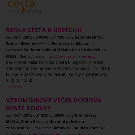
ŠKOLA CESTA K ÚSPĚCHU
Kdy:
05.11.2013
od
09:00
do
11:00
•
Kde:
Bělohorská 103,
Praha – Břevnov
•
Oblast:
Školství a vzdělávání
•
Pořadatel:
Soukromá základní škola Cesta k úspěchu v
Praze
•
Další informace:
http://www.cestakuspechu.cz
Soukromá základní škola Cesta k úspěchu v Praze
Vás srdečně zve na Den otevřených dveří 5. 11. 2013,
kdy se můžete výuky zúčastnit i se svým dítětem od
9:00 do 11:00.
Břevnov
VZPOMÍNKOVÝ VEČER DOMOVA
SVATÉ RODINY
Kdy:
04.11.2013
od
18:00
do
20:00
•
Kde:
Břevnovský
klášter, Praha 6
•
Oblast:
Sociální politika a
zdravotnictvi
•
Pořadatel:
Domov sv. Rodiny v Praze 6
•
Další informace:
http://www.domovsvaterodiny.cz/