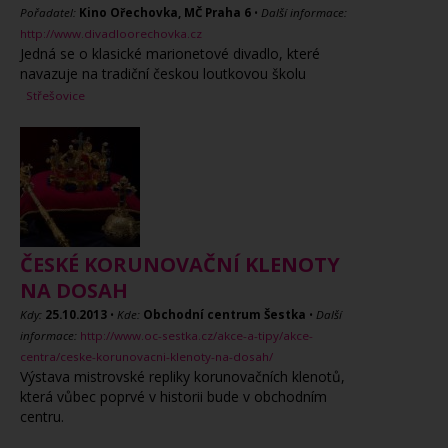
Pořadatel:
Kino Ořechovka, MČ Praha 6
•
Další informace:
http://www.divadloorechovka.cz
Jedná se o klasické marionetové divadlo, které
navazuje na tradiční českou loutkovou školu
Střešovice
ČESKÉ KORUNOVAČNÍ KLENOTY
NA DOSAH
Kdy:
25.10.2013
•
Kde:
Obchodní centrum Šestka
•
Další
informace:
http://www.oc-sestka.cz/akce-a-tipy/akce-
centra/ceske-korunovacni-klenoty-na-dosah/
Výstava mistrovské repliky korunovačních klenotů,
která vůbec poprvé v historii bude v obchodním
centru.