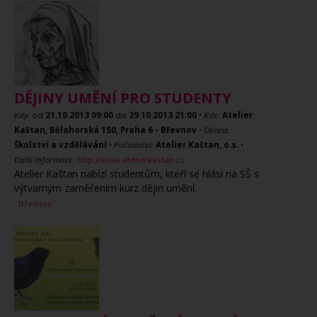
DĚJINY UMĚNÍ PRO STUDENTY
Kdy:
od
21.10.2013
09:00
do
29.10.2013
21:00
•
Kde:
Atelier
Kaštan, Bělohorská 150, Praha 6 - Břevnov
•
Oblast:
Školství a vzdělávání
•
Pořadatel:
Atelier Kaštan, o.s.
•
Další informace:
http://www.atelierkastan.cz
Atelier Kaštan nabízí studentům, kteří se hlásí na SŠ s
výtvarným zaměřením kurz dějin umění.
Břevnov