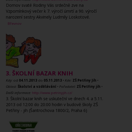
Domov svaté Rodiny Vás srdečně zve na
Vzpomínkový večer k 7. výročí úmrtí a 90. výročí
narození sestry Akvinely Ludmily Loskotové.
Břevnov
3. ŠKOLNÍ BAZAR KNIH
Kdy:
od
04.11.2013
do
05.11.2013
•
Kde:
ZŠ Petřiny Jih
•
Oblast:
Školství a vzdělávání
•
Pořadatel:
ZŠ Petřiny jih
•
Další informace:
http://www.petrinyjih.cz/
3. Školní bazar knih se uskuteční ve dnech 4. a 5.11.
2013 od 12:00 do 20:00 hodin v budově školy ZŠ
Petřiny - jih (Šantrochova 1800/2, Praha 6)