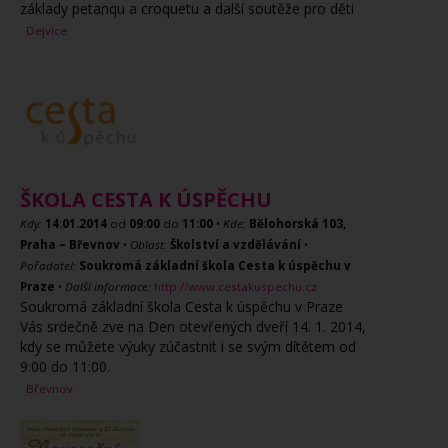
základy petanqu a croquetu a další soutěže pro děti
Dejvice
ŠKOLA CESTA K ÚSPĚCHU
Kdy:
14.01.2014
od
09:00
do
11:00
•
Kde:
Bělohorská 103,
Praha – Břevnov
•
Oblast:
Školství a vzdělávání
•
Pořadatel:
Soukromá základní škola Cesta k úspěchu v
Praze
•
Další informace:
http://www.cestakuspechu.cz
Soukromá základní škola Cesta k úspěchu v Praze
Vás srdečně zve na Den otevřených dveří 14. 1. 2014,
kdy se můžete výuky zúčastnit i se svým dítětem od
9:00 do 11:00.
Břevnov