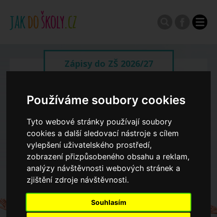
Zápisy do ZŠ 2026/27
Výroční zprávy
Používáme soubory cookies
Tyto webové stránky používají soubory
Spádové oblasti ZŠ
cookies a další sledovací nástroje s cílem
vylepšení uživatelského prostředí,
zobrazení přizpůsobeného obsahu a reklam,
Koncepce školství
analýzy návštěvnosti webových stránek a
zjištění zdroje návštěvnosti.
Dny otevřených dveří ZŠ
Souhlasím