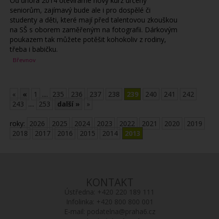
Od února 2014 otevíráme nový kurz určený
seniorům, zajímavý bude ale i pro dospělé či
studenty a děti, které mají před talentovou zkouškou
na SŠ s oborem zaměřeným na fotografii. Dárkovým
poukazem tak můžete potěšit kohokoliv z rodiny,
třeba i babičku.
Břevnov
«
«
1
....
235
236
237
238
239
240
241
242
243
....
253
další »
»
roky:
2026
2025
2024
2023
2022
2021
2020
2019
2018
2017
2016
2015
2014
2013
KONTAKT
Ústředna:
+420 220 189 111
Infolinka:
+420 800 800 001
E-mail:
podatelna@praha6.cz