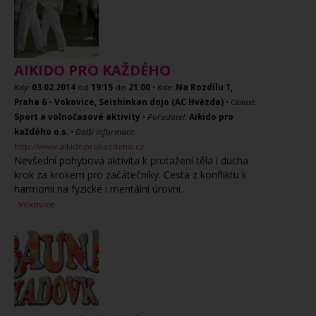
AIKIDO PRO KAŽDÉHO
Kdy:
03.02.2014
od
19:15
do
21:00
•
Kde:
Na Rozdílu 1,
Praha 6 - Vokovice, Seishinkan dojo (AC Hvězda)
•
Oblast:
Sport a volnočasové aktivity
•
Pořadatel:
Aikido pro
každého o.s.
•
Další informace:
http://www.aikidoprokazdeho.cz
Nevšední pohybová aktivita k protažení těla i ducha
krok za krokem pro začátečníky. Cesta z konfliktu k
harmonii na fyzické i mentální úrovni.
Vokovice