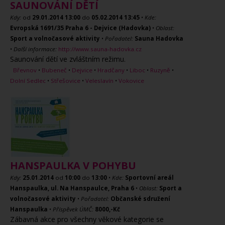
SAUNOVÁNÍ DĚTÍ
Kdy:
od
29.01.2014
13:00
do
05.02.2014
13:45
•
Kde:
Evropská 1691/35 Praha 6 - Dejvice (Hadovka)
•
Oblast:
Sport a volnočasové aktivity
•
Pořadatel:
Sauna Hadovka
•
Další informace:
http://www.sauna-hadovka.cz
Saunování dětí ve zvláštním režimu.
Břevnov
•
Bubeneč
•
Dejvice
•
Hradčany
•
Liboc
•
Ruzyně
•
Dolní Sedlec
•
Střešovice
•
Veleslavín
•
Vokovice
HANSPAULKA V POHYBU
Kdy:
25.01.2014
od
10:00
do
13:00
•
Kde:
Sportovní areál
Hanspaulka, ul. Na Hanspaulce, Praha 6
•
Oblast:
Sport a
volnočasové aktivity
•
Pořadatel:
Občanské sdružení
Hanspaulka
•
Příspěvek ÚMČ:
8000,-Kč
Zábavná akce pro všechny věkové kategorie se