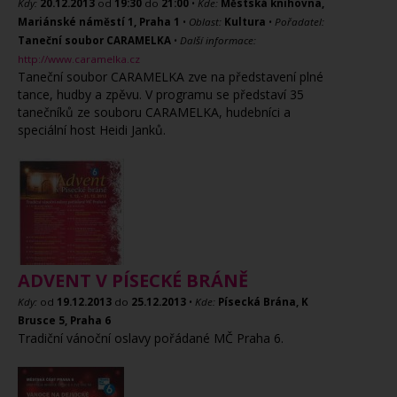
Kdy:
20.12.2013
od
19:30
do
21:00
•
Kde:
Městská knihovna,
Mariánské náměstí 1, Praha 1
•
Oblast:
Kultura
•
Pořadatel:
Taneční soubor CARAMELKA
•
Další informace:
http://www.caramelka.cz
Taneční soubor CARAMELKA zve na představení plné
tance, hudby a zpěvu. V programu se představí 35
tanečníků ze souboru CARAMELKA, hudebníci a
speciální host Heidi Janků.
ADVENT V PÍSECKÉ BRÁNĚ
Kdy:
od
19.12.2013
do
25.12.2013
•
Kde:
Písecká Brána, K
Brusce 5, Praha 6
Tradiční vánoční oslavy pořádané MČ Praha 6.