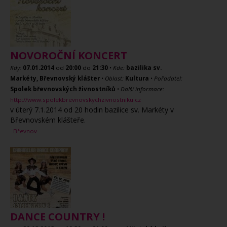
NOVOROČNÍ KONCERT
Kdy:
07.01.2014
od
20:00
do
21:30
•
Kde:
bazilika sv.
Markéty, Břevnovský klášter
•
Oblast:
Kultura
•
Pořadatel:
Spolek břevnovských živnostníků
•
Další informace:
http://www.spolekbrevnovskychzivnostniku.cz
v úterý 7.1.2014 od 20 hodin bazilice sv. Markéty v
Břevnovském klášteře.
Břevnov
DANCE COUNTRY !