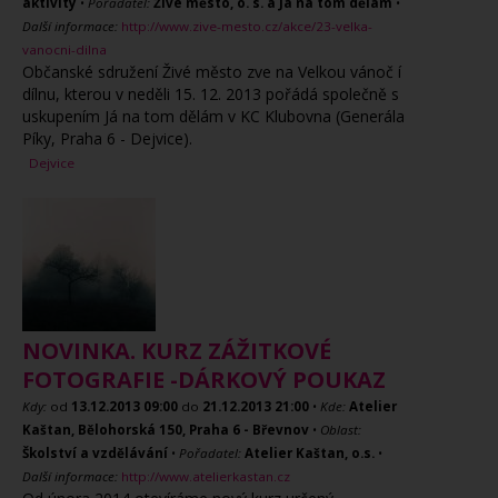
aktivity
•
Pořadatel:
Živé město, o. s. a Já na tom dělám
•
Další informace:
http://www.zive-mesto.cz/akce/23-velka-
vanocni-dilna
Občanské sdružení Živé město zve na Velkou vánoč í
dílnu, kterou v neděli 15. 12. 2013 pořádá společně s
uskupením Já na tom dělám v KC Klubovna (Generála
Píky, Praha 6 - Dejvice).
Dejvice
NOVINKA. KURZ ZÁŽITKOVÉ
FOTOGRAFIE -DÁRKOVÝ POUKAZ
Kdy:
od
13.12.2013
09:00
do
21.12.2013
21:00
•
Kde:
Atelier
Kaštan, Bělohorská 150, Praha 6 - Břevnov
•
Oblast:
Školství a vzdělávání
•
Pořadatel:
Atelier Kaštan, o.s.
•
Další informace:
http://www.atelierkastan.cz