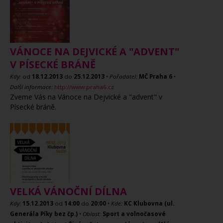
VÁNOCE NA DEJVICKÉ A "ADVENT"
V PÍSECKÉ BRÁNĚ
Kdy:
od
18.12.2013
do
25.12.2013
•
Pořadatel:
MČ Praha 6
•
Další informace:
http://www.praha6.cz
Zveme Vás na Vánoce na Dejvické a "advent" v
Písecké bráně.
VELKÁ VÁNOČNÍ DÍLNA
Kdy:
15.12.2013
od
14:00
do
20:00
•
Kde:
KC Klubovna (ul.
Generála Píky bez čp.)
•
Oblast:
Sport a volnočasové