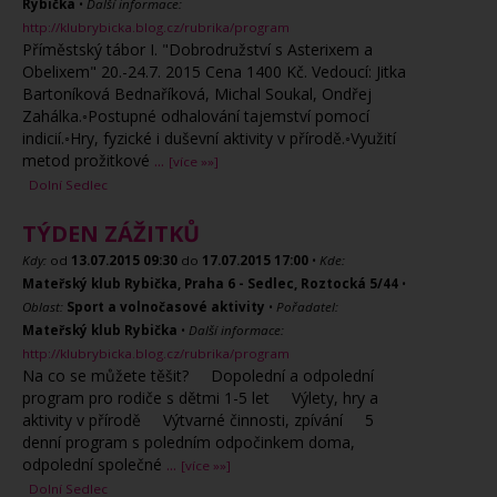
Rybička
•
Další informace:
http://klubrybicka.blog.cz/rubrika/program
Příměstský tábor I. "Dobrodružství s Asterixem a
Obelixem" 20.-24.7. 2015 Cena 1400 Kč. Vedoucí: Jitka
Bartoníková Bednaříková, Michal Soukal, Ondřej
Zahálka.◦Postupné odhalování tajemství pomocí
indicií.◦Hry, fyzické i duševní aktivity v přírodě.◦Využití
metod prožitkové
...
[více »»]
Dolní Sedlec
TÝDEN ZÁŽITKŮ
Kdy:
od
13.07.2015
09:30
do
17.07.2015
17:00
•
Kde:
Mateřský klub Rybička, Praha 6 - Sedlec, Roztocká 5/44
•
Oblast:
Sport a volnočasové aktivity
•
Pořadatel:
Mateřský klub Rybička
•
Další informace:
http://klubrybicka.blog.cz/rubrika/program
Na co se můžete těšit? Dopolední a odpolední
program pro rodiče s dětmi 1-5 let Výlety, hry a
aktivity v přírodě Výtvarné činnosti, zpívání 5
denní program s poledním odpočinkem doma,
odpolední společné
...
[více »»]
Dolní Sedlec