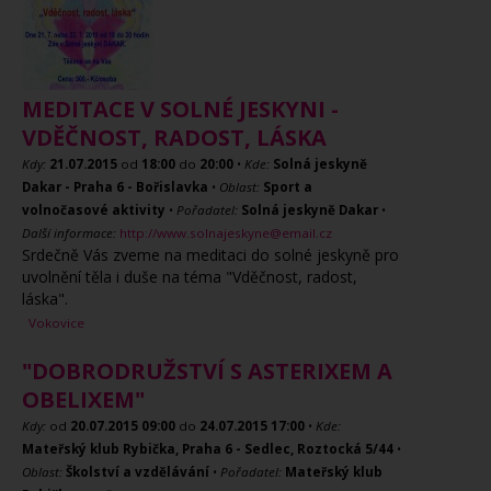
MEDITACE V SOLNÉ JESKYNI -
VDĚČNOST, RADOST, LÁSKA
Kdy:
21.07.2015
od
18:00
do
20:00
•
Kde:
Solná jeskyně
Dakar - Praha 6 - Bořislavka
•
Oblast:
Sport a
volnočasové aktivity
•
Pořadatel:
Solná jeskyně Dakar
•
Další informace:
http://www.solnajeskyne@email.cz
Srdečně Vás zveme na meditaci do solné jeskyně pro
uvolnění těla i duše na téma "Vděčnost, radost,
láska".
Vokovice
"DOBRODRUŽSTVÍ S ASTERIXEM A
OBELIXEM"
Kdy:
od
20.07.2015
09:00
do
24.07.2015
17:00
•
Kde:
Mateřský klub Rybička, Praha 6 - Sedlec, Roztocká 5/44
•
Oblast:
Školství a vzdělávání
•
Pořadatel:
Mateřský klub