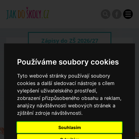
Zápisy do ZŠ 2026/27
Výroční zprávy
Používáme soubory cookies
Tyto webové stránky používají soubory
Spádové oblasti ZŠ
cookies a další sledovací nástroje s cílem
vylepšení uživatelského prostředí,
zobrazení přizpůsobeného obsahu a reklam,
Koncepce školství
analýzy návštěvnosti webových stránek a
zjištění zdroje návštěvnosti.
Dny otevřených dveří ZŠ
Souhlasím