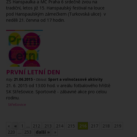
ZŠ Hanspaulka a MČ Praha 6 srdečně zvou na
tradiční, letos již 15. Hanspaulský festival na louce
pod Hanspaulským zámečkem (Turkovská ulice) v
neděli 21. června od 17 hodin.
PRVNÍ LETNÍ DEN
Kdy:
21.06.2015
•
Oblast:
Sport a volnočasové aktivity
21. 6. 2015 od 13:00 hod. v areálu fotbalového hřiště
SK Střešovice. Sportovně - zábavné akce pro celou
rodinu.
Střešovice
«
«
1
....
212
213
214
215
216
217
218
219
220
....
253
další »
»