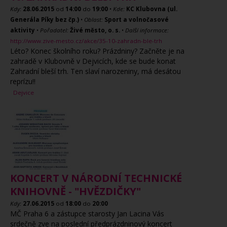
Kdy:
28.06.2015
od
14:00
do
19:00
•
Kde:
KC Klubovna (ul.
Generála Píky bez čp.)
•
Oblast:
Sport a volnočasové
aktivity
•
Pořadatel:
Živé město, o. s.
•
Další informace:
http://www.zive-mesto.cz/akce/35-10-zahradn-ble-trh
Léto? Konec školního roku? Prázdniny? Začněte je na
zahradě v Klubovně v Dejvicích, kde se bude konat
Zahradní bleší trh. Ten slaví narozeniny, má desátou
reprízu!!
Dejvice
KONCERT V NÁRODNÍ TECHNICKÉ
KNIHOVNĚ - "HVĚZDIČKY"
Kdy:
27.06.2015
od
18:00
do
20:00
MČ Praha 6 a zástupce starosty Jan Lacina Vás
srdečně zve na poslední předprázdninový koncert